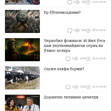
0
558
12.05.2026
Ер бўғилмоқдами?
0
599
08.05.2026
Чернобил фожиаси: 40 йил ўтса
ҳам унутилмайдиган оғриқ ва
ўчмас хотира
0
4409
26.04.2026
Оқсил хавфи борми?
0
1266
20.04.2026
Дорингиз тилимни қичитди