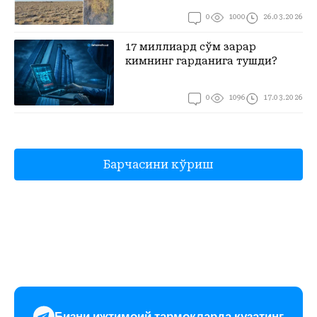
0
1000
26.03.2026
17 миллиард сўм зарар
кимнинг гарданига тушди?
0
1096
17.03.2026
Кўпроқ кўриш
Барчасини кўриш
Бизни ижтимоий тармоқларда кузатинг