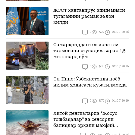
ЖССТ ҳантавирус эпидемияси
тугаганини расман эълон
қилди
0
502
04.07.2026
Самарқанддаги ошхона газ
тармоғини «тунади»: зарар 1,5
миллиард сўм
0
588
02.07.2026
Эл-Нино: Ўзбекистонда ноёб
иқлим ҳодисаси кузатилмоқда
0
570
01.07.2026
Хитой денгизларда "Жосус
тошбақалар" ва сенсорли
балиқлар орқали махфий
кузатув кетаётганлигини даъво
0
3742
13.06.2026