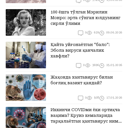
қилди
100 ёшга тўлган Мэрилин
Монро: эрта сўнган юлдузнинг
сирли ўлими
0
629
09.06.2026
Қайта уйғонаётган “бало”:
Эбола вируси қанчалик
хавфли?
0
3696
25.05.2026
Жаҳонда хантавирус билан
боғлиқ вазият қандай?
0
508
17.05.2026
Иккинчи COVIDми ёки ортиқча
ваҳима? Круиз кемаларида
тарқалаётган ҳантавирус нима
ўзи?