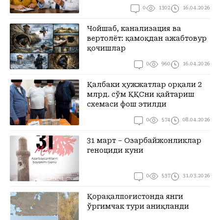
0
1302
16.04.2026
Чойшаб, канализация ва
вертолёт: қамоқдан ажабтовур
қочишлар
0
960
16.04.2026
Қалбаки ҳужжатлар орқали 2
млрд. сўм ҚҚСни қайтариш
схемаси фош этилди
0
574
08.04.2026
31 март – Озарбайжонликлар
геноциди куни
0
537
31.03.2026
Қорақалпоғистонда янги
ўргимчак тури аниқланди