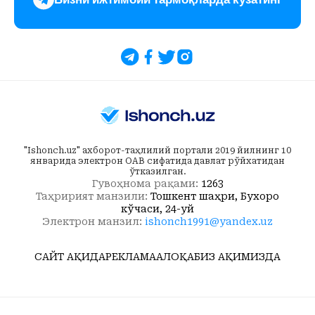
"Ishonch.uz" ахборот-таҳлилий портали 2019 йилнинг 10
январида электрон ОАВ сифатида давлат рўйхатидан
ўтказилган.
Гувоҳнома рақами:
1263
Таҳририят манзили:
Тошкент шаҳри, Бухоро
кўчаси, 24-уй
Электрон манзил:
ishonch1991@yandex.uz
САЙТ ҲАҚИДА
РЕКЛАМА
АЛОҚА
БИЗ ҲАҚИМИЗДА