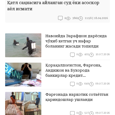
Қатл саҳнасига айланган суд ёки қасоскор
аёл қисмати
0
11:58 | 18.04.2026
3862
Навоийда Зарафшон дарёсида
чўкиб кетган уч нафар
боланинг жасади топилди
0
405
10.07.2026
Қорақалпоғистон, Фарғона,
Андижон ва Бухорода
банкирлар кредит
маблағларини ўзлаштиргани
0
649
09.07.2026
аниқланди
Фарғонада наркотик сотаётган
қариндошлар ушланди
0
527
09.07.2026