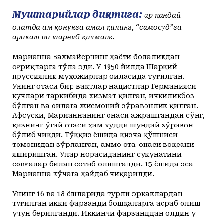
Муштарийлар диққатига:
ҳар қандай
ҳолатда ҳам қонунга амал қилинг, “самосуд”га
ҳаракат ва тарғиб қилманг.
Марианна Бахмайернинг ҳаёти болаликдан
оғриқларга тўла эди. У 1950 йилда Шарқий
пруссиялик муҳожирлар оиласида туғилган.
Унинг отаси бир вақтлар нацистлар Германияси
кучлари таркибида хизмат қилган, ичкиликбоз
бўлган ва оилага жисмоний зўравонлик қилган.
Афсуски, Марианнанинг онаси ажрашгандан сўнг,
қизнинг ўгай отаси ҳам худди шундай зўравон
бўлиб чиқди. Тўққиз ёшида қизча қўшниси
томонидан зўрланган, аммо ота-онаси воқеани
яширишган. Улар норасиданинг сукунатини
совғалар билан сотиб олишганди. 15 ёшида эса
Марианна кўчага ҳайдаб чиқарилди.
Унинг 16 ва 18 ёшларида турли эркаклардан
туғилган икки фарзанди бошқаларга асраб олиш
учун берилганди. Иккинчи фарзанддан олдин у