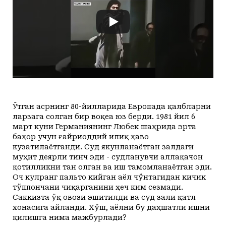
+24
+20
Yakshanba, 09
Маданият ва маърифат
Кириш
КУТУБХОНА
+25
+20
Dushanba, 10
Адабиёт
+24
+20
Seshanba, 11
БОШҚАЛАР
+23
+20
Chorshanba, 12
Суратлар сўзлаганда...
Илмий ишлар
+23
+20
Payshanba, 13
Toshkent
Hozir
02:00
03:00
04:00
05:00
06:00
07
+24
+20
Juma, 14
Shahar
+24
C
+23
C
+22
C
+22
C
+21
C
+21
C
+
Колумнистлар
Мақолалар
+23
+20
Shanba, 15
+24
c
+24
+20
Yakshanba, 16
АРХИВ
Касаба фаоллари учун қўлланмалар
Ўтган асрнинг 80-йилларида Европада қалбларни
ларзага солган бир воқеа юз берди. 1981 йил 6
Ўзбекистон журналистлари
март куни Германиянинг Любек шаҳрида эрта
баҳор учун ғайриоддий илиқ ҳаво
кузатилаётганди. Суд якунланаётган залдаги
муҳит деярли тинч эди - судланувчи аллақачон
қотилликни тан олган ва иш тамомланаётган эди.
Оч кулранг пальто кийган аёл чўнтагидан кичик
тўппончани чиқарганини ҳеч ким сезмади.
O'z
Ўз
Саккизта ўқ овози эшитилди ва суд зали қатл
хонасига айланди. Хўш, аёлни бу даҳшатли ишни
қилишга нима мажбурлади?