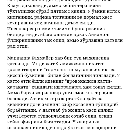
Клаус даволанди, аммо кейин терапияни
тўхтатишни сўраб илтимос қилди. У ўзини ислоҳ
қилганини, рафиқа топганини ва нормал ҳаёт
кечиришни хоҳлаганини даъво қилди.
Инсонпарвар немис тизими бунга розилик
билдирганди. Ҳибсга олинган эркак Аннанинг
ўлдирилишини тан олди, аммо зўрлашни қатъиян
рад этди.
Марианна Бахмайер ҳар бир суд мажлисида
қатнашди. У адвокат ўз мижозининг хатти-
ҳаракатларини “гормонал номутаносиблик” ва
ҳиссий бузилиш” билан боғлаганини тинглади. У
ҳатто етти ёшли қизнинг “провокацион хатти-
ҳаракати” ҳақидаги ишораларга ҳам тоқат қилди.
Аммо барча жараёнлар унга ёмон таъсир қила
бошлади. Аччиқ хотираларга тўла ҳаёт ва
қизининг доғи аёлнинг сабр косасини тўлдириб
бораётганди. У дастлаб ўз жонига қасд қилиш
учун Беретта тўппончасини сотиб олди, лекин
кейин фикрини ўзгартирди. У яширинча
ишхонасининг подвалида ўқ отиш машқларини