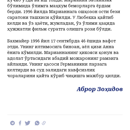
кўчиб ўтди ва иш топди. Марианна эвтаназия
бўлимида ўлимга маҳкум беморларга ёрдам
берди. 1996 йилда Марианнага ошқозон ости бези
саратони ташхиси қўйилди. У Любекка қайтиб
келди ва ўз ҳаёти, жумладан, ўз ўлими ҳақида
ҳужжатли фильм суратга олишга рози бўлди.
Бахмайер 1996 йил 17 сентябрда 46 ёшида вафот
этди. Унинг илтимосига биноан, аёл қизи Анна
ёнига кўмилди. Марианнанинг ҳикояси қонун ва
адолат ўртасидаги абадий можаронинг рамзига
айланди. Унинг қасоси Германияни ларзага
келтирди ва суд залидаги хавфсизлик
чораларини қайта кўриб чиқишга мажбур қилди.
Аброр Зоҳидов