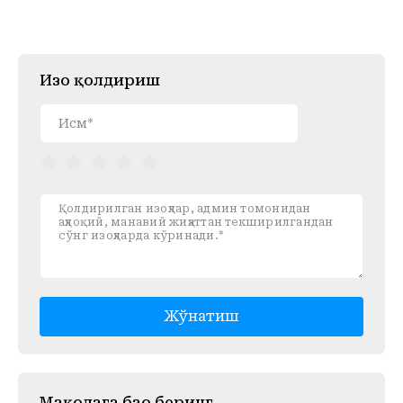
Изоҳ қолдириш
Жўнатиш
Mақолага баҳо беринг