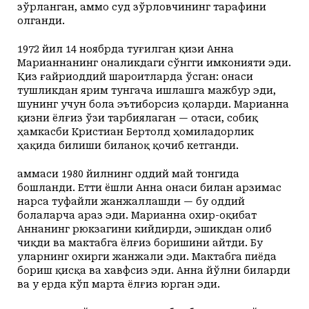
зўрланган, аммо суд зўрловчининг тарафини
олганди.
1972 йил 14 ноябрда туғилган қизи Анна
Марианнанинг оналикдаги сўнгги имконияти эди.
Қиз ғайриоддий шароитларда ўсган: онаси
тушликдан ярим тунгача ишлашга мажбур эди,
шунинг учун бола эътиборсиз қоларди. Марианна
қизни ёлғиз ўзи тарбиялаган — отаси, собиқ
ҳамкасби Кристиан Бертолд ҳомиладорлик
ҳақида билиши биланоқ қочиб кетганди.
Ҳаммаси 1980 йилнинг оддий май тонгида
бошланди. Етти ёшли Анна онаси билан арзимас
нарса туфайли жанжаллашди — бу оддий
болаларча араз эди. Марианна охир-оқибат
Аннанинг рюкзагини кийдирди, эшикдан олиб
чиқди ва мактабга ёлғиз боришини айтди. Бу
уларнинг охирги жанжали эди. Мактабга пиёда
бориш қисқа ва хавфсиз эди. Анна йўлни биларди
ва у ерда кўп марта ёлғиз юрган эди.