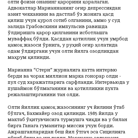
олти фоизи онанинг қарорини қоралаган.
Адвокатлар Марианнанинг оғир депрессиядан
азият чекканини ва дастлаб ўз жонига қасд
қилиш учун қурол сотиб олганини, аммо у суд
залида Грабовскини импульсив равишда
ўлдиришга қарор қилганини исботлашга
муваффақ бўлди. Қасддан қотиллик учун умрбод
қамоқ жазоси ўрнига, у руҳий оғир ҳолатида
одам ўлдиргани учун олти йилга озодликдан
маҳрум қилинди.
Марианна “Стерн” журналига катта интервю
берди ва чорак миллион марка гонорар олди -
пул суд харажатларига сарфланди. Интервьюда у
пушаймон бўлмаганини ва қотилликни пухта
режалаштирганини тан олди.
Олти йиллик қамоқ жазосининг уч йилини ўтаб
бўлгач, Бахмайер озод қилинди. 1985 йилда у
мактаб ўқитувчисига турмушга чиқди ва у билан
бирга Ганага гуманитар миссия учун борди.
Ажрашганларидан беш йил ўтгач эса Сицилияга