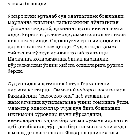
ўтказа бошлади.
6 март куни эрталаб суд одатдагидек бошланди.
Марианна жимгина пальтосининг чўнтагидан
тўппонча чиқариб, қизининг қотилини нишонга
олди. Биринчи ўқ тегмади, аммо қолган еттитаси
нишонга урилди. Судланувчи ерга йиқилди ва
дарҳол жон таслим қилди. Суд залида ҳамма
ҳайрат ва қўрқув аралаш қотиб қолганди.
Марианна хотиржамлик билан қаршилик
кўрсатмасдан ўзини ҳибсга олишларига рухсат
берди.
Суд залидаги қотиллик бутун Германияни
ларзага келтирди. Оммавий ахборот воситалари
Бахмайерни “қасоскор она” деб аташди ва
жамоатчилик кутилмаганда унинг томонига ўтди.
Одамлар адвокатлар учун пул йиға бошлашди.
Ижтимоий сўровлар шуни кўрсатдики,
немисларнинг учдан бир қисми ҳукмни адолатли
деб ҳисоблаган, тўртдан бир қисми эса уни жуда
юмшоқ деб ҳисоблаган. Фуқароларнинг атиги