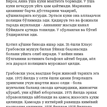
Бироқ Анна ўша куни мактабга бормади. У ўша
куни кечқурун уйга ҳам қайтмади. Марианна
қизининг барча дўстларини чақириб,
қўшниларига югурди. Эртаси куни она аллақачон
полиция бўлимида эди. Қидирув тез ва фожиали
тарзда якунланди - Аннанинг жасади канал
бўйидаги қутида топилди. У зўрланган ва бўғиб
ўлдирилган эди.
Қотил қўшни бинода яшар эди. 35 ёшли Клаус
Грабовски мушук билан ўйнаш баҳонасида
болани уйига олиб киради. У кейин нима
бўлганини хотинига батафсил айтиб берди, аёл
эса дарҳол полицияга мурожаат қилди.
Грабовски узоқ вақтдан бери жиноий тарихга эга
эди. 1973 йилда у олти ёшли қизни ўғирлашга
урингани учун шартли жазо олди - бола
шунчалик баланд овозда қичқирдики, жиноятчи
қўрқиб, уни қўйиб юборганди. 1975 йилда эркак
зўравонликда айбланди ва қамоқ жазосига ҳукм
қилинди. Қамоқда у ихтиёрий равишда кимёвий
кастрация қилинди. 1976 йилдан 1978 йилгача