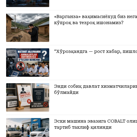
«Варганза» ваҳимасиёхуд биз не
кўпроқ ва тезроқ ишонамиз?
“Хўрозқандга — рост хабар, пишло
Энди собиқ давлат хизматчилари
бўлмайди
Эски машина эвазига COBALT оли
тартиб таклиф қилинди