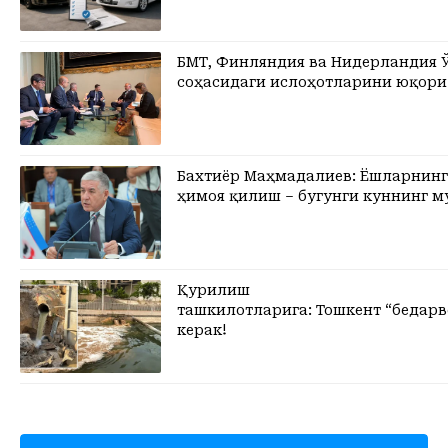
БМТ, Финляндия ва Нидерландия Ў
соҳасидаги ислоҳотларини юқори
Бахтиёр Маҳмадалиев: Ёшларнинг
ҳимоя қилиш – бугунги куннинг 
Қурилиш
ташкилотларига: Тошкент “бедар
керак!
Кўпроқ кўриш