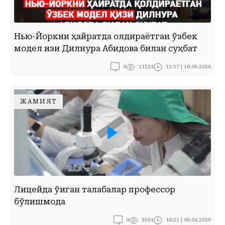
Нью-Йоркни ҳайратда қолдираётган ўзбек
модел қизи Дилнура Абидова билан суҳбат
0
12:17 | 16.06.2026
11531
ЖАМИЯТ
ЛИЦЕЙДА ЎҚИГАН ТАЛАБАЛАР ПРОФЕССОР БЎЛИШМОҚДА
Лицейда ўқиган талабалар профессор
бўлишмоқда
0
16:21 | 06.04.2026
3561