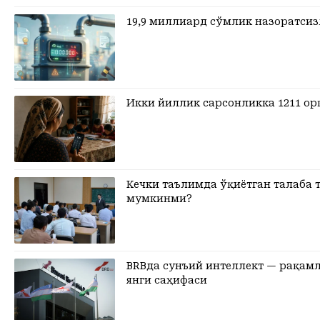
19,9 миллиард сўмлик назоратси
Икки йиллик сарсонликка 1211 ор
Кечки таълимда ўқиётган талаба
мумкинми?
BRBда сунъий интеллект — рақам
янги саҳифаси