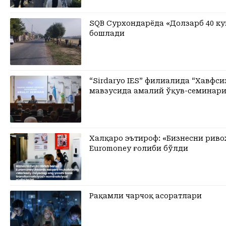
SQB Сурхондарёда «Долзарб 40 к
бошлади
“Sirdaryo IES” филиалида “Хавфси
мавзусида амалий ўқув-семинари
Халқаро эътироф: «Бизнесни рив
Euromoney ғолиби бўлди
Рақамли чарчоқ асоратлари