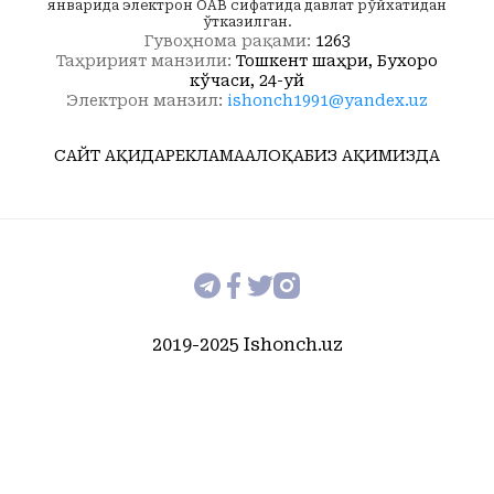
январида электрон ОАВ сифатида давлат рўйхатидан
ўтказилган.
Гувоҳнома рақами:
1263
Таҳририят манзили:
Тошкент шаҳри, Бухоро
кўчаси, 24-уй
Электрон манзил:
ishonch1991@yandex.uz
САЙТ ҲАҚИДА
РЕКЛАМА
АЛОҚА
БИЗ ҲАҚИМИЗДА
2019-2025 Ishonch.uz