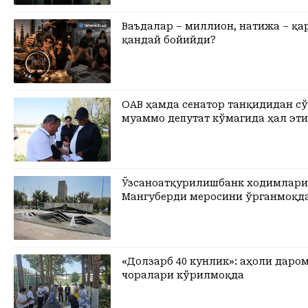
Ваъдалар – миллион, натижа – қа
қандай бойийди?
ОАВ ҳамда сенатор танқидидан сў
муаммо депутат кўмагида ҳал эт
Ўзсаноатқурилишбанк ходимлар
Мангуберди меросини ўрганмоқд
«Долзарб 40 кунлик»: аҳоли дар
чоралари кўрилмоқда