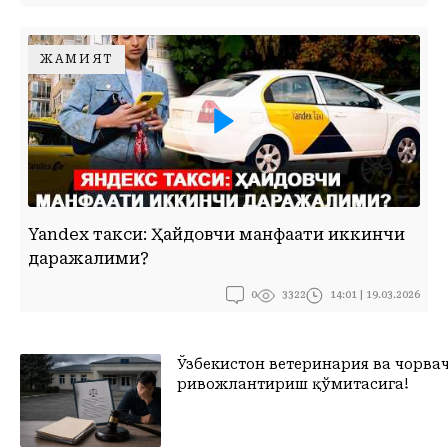
ЖАМИЯТ
YANDEX ТАКСИ: ҲАЙДОВЧИ МАНФААТИ ИККИНЧИ ДАРАЖАЛИМИ?
Yandex такси: Ҳайдовчи манфаати иккинчи
даражалими?
0
14:01 | 19.03.2026
3322
Ўзбекистон ветеринария ва чорва
ривожлантириш қўмитасига!