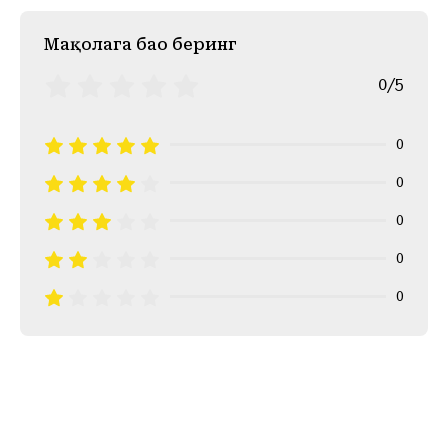
Mақолага баҳо беринг
0/5
0
0
0
0
0