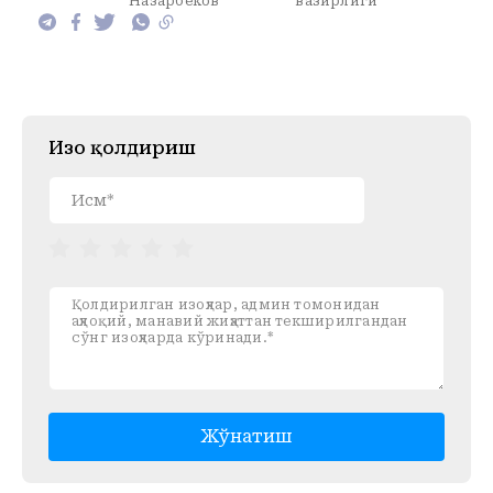
Назарбеков
вазирлиги
Изоҳ қолдириш
Жўнатиш