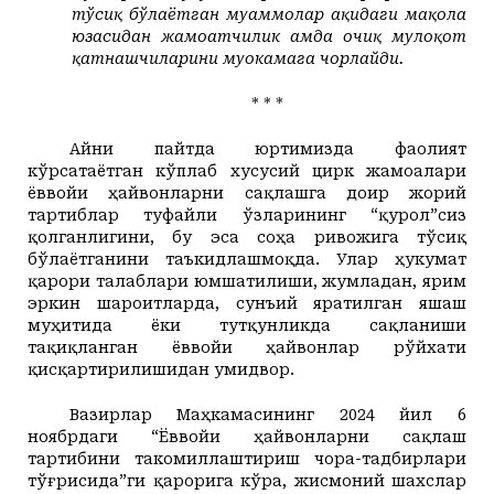
тўсиқ бўлаётган муаммолар ҳақидаги мақола
юзасидан жамоатчилик ҳамда очиқ мулоқот
қатнашчиларини муҳокамага чорлайди.
* * *
Айни пайтда юртимизда фаолият
кўрсатаётган кўплаб хусусий цирк жамоалари
ёввойи ҳайвонларни сақлашга доир жорий
тартиблар туфайли ўзларининг “қурол”сиз
қолганлигини, бу эса соҳа ривожига тўсиқ
бўлаётганини таъкидлашмоқда. Улар ҳукумат
қарори талаблари юмшатилиши, жумладан, ярим
эркин шароитларда, сунъий яратилган яшаш
муҳитида ёки тутқунликда сақланиши
тақиқланган ёввойи ҳайвонлар рўйхати
қисқартирилишидан умидвор.
Вазирлар Маҳкамасининг 2024 йил 6
ноябрдаги “Ёввойи ҳайвонларни сақлаш
тартибини такомиллаштириш чора-тадбирлари
тўғрисида”ги қарорига кўра, жисмоний шахслар