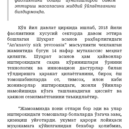
фаолиятини бошқа йўналишларда давом
эттириш масаласини жиддий ўйлаётганини
билдирмоқда.
Кўп йил давлат циркида ишлаб, 2018 йили
фаолиятини хусусий секторда давом эттира
бошлаган Шуҳрат Ҳасанов раҳбарлигидаги
“An’anaviy sirk yevroasia” масъулияти чекланган
жамиятида бугун 14 нафар мутахассис меҳнат
қиляпти. Шуҳрат Ҳасанов ҳам ҳайвонлар
иштирокидаги саҳна кўринишлари ўрнини
технологик ва инновацион дастурлар билан
тўлдиришга ҳаракат қилаётганини, бироқ ёш
томошабинларда от, тимсоҳ, илон каби
жониворлар иштирокидаги, жонли ўйинлар
намойишида кўзга ташланадиган ҳиссиёт ва
ҳаяжон сезилмаётганини таъкидлаётир.
“Жамоамизда пони отлари бор эди ва улар
иштирокидаги томошалар болаларда ўзгача завқ,
қизиқиш уйғотарди. Ҳукумат қарори лойиҳаси
муҳокамага қўйилганидан бехабар қолибмиз,