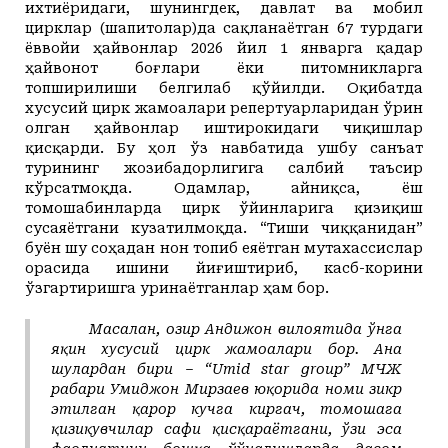
ихтиёридаги, шунингдек, давлат ва мобил
цирклар (шапитолар)да сақланаётган 67 турдаги
ёввойи ҳайвонлар 2026 йил 1 январга қадар
ҳайвонот боғлари ёки питомникларга
топширилиши белгилаб қўйилди. Оқибатда
хусусий цирк жамоалари репертуарларидан ўрин
олган ҳайвонлар иштирокидаги чиқишлар
қисқарди. Бу ҳол ўз навбатида ушбу санъат
турининг жозибадорлигига салбий таъсир
кўрсатмоқда. Одамлар, айниқса, ёш
томошабинларда цирк ўйинларига қизиқиш
сусаяётгани кузатилмоқда. “Тиши чиққанидан”
буён шу соҳадан нон топиб еяётган мутахассислар
орасида ишини йиғиштириб, касб-корини
ўзгартиришга уринаётганлар ҳам бор.
Масалан, ҳозир Андижон вилоятида ўнга
яқин хусусий цирк жамоалари бор. Ана
шулардан бири – “Umid star group” МЧЖ
раҳбари Умиджон Мирзаев юқорида номи зикр
этилган қарор кучга киргач, томошага
қизиқувчилар сафи қисқараётгани, ўзи эса