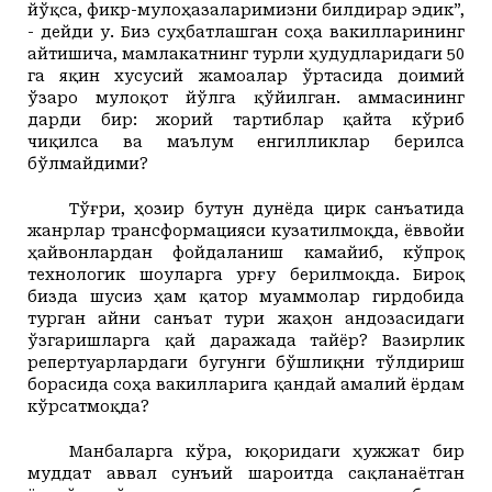
йўқса, фикр-мулоҳазаларимизни билдирар эдик”,
- дейди у. Биз суҳбатлашган соҳа вакилларининг
айтишича, мамлакатнинг турли ҳудудларидаги 50
га яқин хусусий жамоалар ўртасида доимий
ўзаро мулоқот йўлга қўйилган. Ҳаммасининг
дарди бир: жорий тартиблар қайта кўриб
чиқилса ва маълум енгилликлар берилса
бўлмайдими?
Тўғри, ҳозир бутун дунёда цирк санъатида
жанрлар трансформацияси кузатилмоқда, ёввойи
ҳайвонлардан фойдаланиш камайиб, кўпроқ
технологик шоуларга урғу берилмоқда. Бироқ
бизда шусиз ҳам қатор муаммолар гирдобида
турган айни санъат тури жаҳон андозасидаги
ўзгаришларга қай даражада тайёр? Вазирлик
репертуарлардаги бугунги бўшлиқни тўлдириш
борасида соҳа вакилларига қандай амалий ёрдам
кўрсатмоқда?
Манбаларга кўра, юқоридаги ҳужжат бир
муддат аввал сунъий шароитда сақланаётган