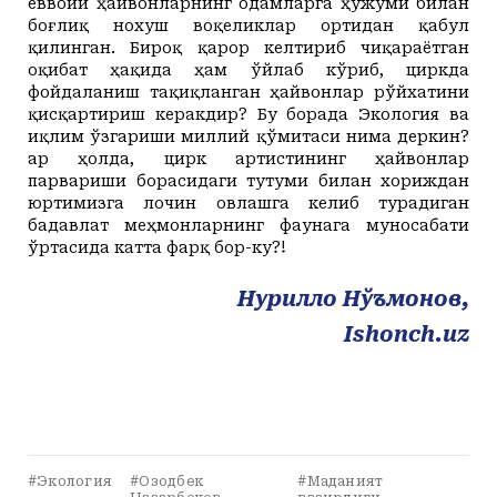
ёввойи ҳайвонларнинг одамларга ҳужуми билан
боғлиқ нохуш воқеликлар ортидан қабул
қилинган. Бироқ қарор келтириб чиқараётган
оқибат ҳақида ҳам ўйлаб кўриб, циркда
фойдаланиш тақиқланган ҳайвонлар рўйхатини
қисқартириш керакдир? Бу борада Экология ва
иқлим ўзгариши миллий қўмитаси нима деркин?
Ҳар ҳолда, цирк артистининг ҳайвонлар
парвариши борасидаги тутуми билан хориждан
юртимизга лочин овлашга келиб турадиган
бадавлат меҳмонларнинг фаунага муносабати
ўртасида катта фарқ бор-ку?!
Нурилло Нўъмонов,
Ishonch.uz
#Экология
#Озодбек
#Маданият