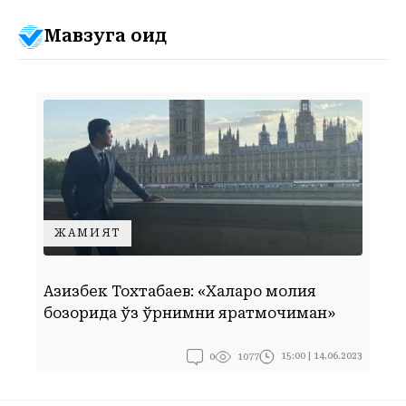
Мавзуга оид
ЖАМИЯТ
“
Азизбек Тохтабаев: «Халқаро молия
и
бозорида ўз ўрнимни яратмоқчиман»
б
0
15:00 | 14.06.2023
1077