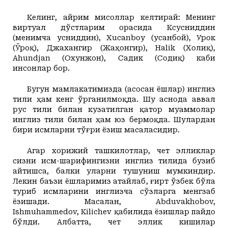
Келинг, айрим мисоллар келтирай: Менинг
виртуал дўстларим орасида Ксусниддин
(менимча Ҳусниддин), Xucanboy (Ҳусанбой), Урок
(Ўроқ), Джахангир (Жаҳонгир), Halik (Холиқ),
Ahundjan (Охунжон), Садик (Содиқ) каби
инсонлар бор.
Бугун мамлакатимизда (асосан ёшлар) инглиз
тили ҳам кенг ўрганилмоқда. Шу аснода аввал
рус тили билан кузатилган қатор муаммолар
инглиз тили билан ҳам юз бермоқда. Шулардан
бири исмларни тўғри ёзиш масаласидир.
Агар хорижий ташкилотлар, чет элликлар
сизни исм-шарифингизни инглиз тилида бузиб
айтишса, балки уларни тушуниш мумкиндир.
Лекин баъзи ёшларимиз атайлаб, ғирт ўзбек бўла
туриб исмларини инглизча сўзларга менгзаб
ёзишади. Масалан, Abduvakhobov,
Ishmuhammedov, Kilichev қабилида ёзишлар пайдо
бўлди. Албатта, чет эллик кишилар