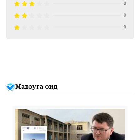
0
0
0
Мавзуга оид