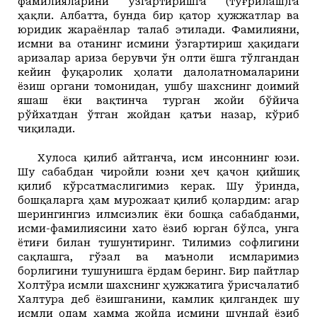
фамилияларини
ўзгартиришга
(тўғрилаш)га
ҳақли. Албатта, бунда бир қатор ҳужжатлар ва
юридик жараёнлар талаб этилади. Фамилияни,
исмни ва отанинг исмини ўзгартириш ҳақидаги
аризалар ариза берувчи ўн олти ёшга тўлгандан
кейин фуқаролик ҳолати далолатномаларини
ёзиш органи томонидан, ушбу шахснинг доимий
яшаш ёки вақтинча турган жойи бўйича
рўйхатдан ўтган жойдан қатъи назар, кўриб
чиқилади.
Хулоса қилиб айтганча, исм инсоннинг юзи.
Шу сабабдан чиройли юзни ҳеч қачон қийшиқ
қилиб кўрсатмаслигимиз керак. Шу ўринда,
бошқаларга ҳам мурожаат қилиб қолардим: агар
шерингингиз илмсизлик ёки бошқа сабабданми,
исми-фамилиясини хато ёзиб юрган бўлса, унга
ётиғи билан тушунтиринг. Тилимиз софлигини
сақлашга, гўзал ва маъноли исмларимиз
борлигини тушунишга ёрдам беринг. Бир пайтлар
Холтўра исмли шахснинг ҳужжатига ўрисчалатиб
Халтура деб ёзишганини, камлик қилгандек шу
исмли одам ҳамма жойда исмини шундай ёзиб