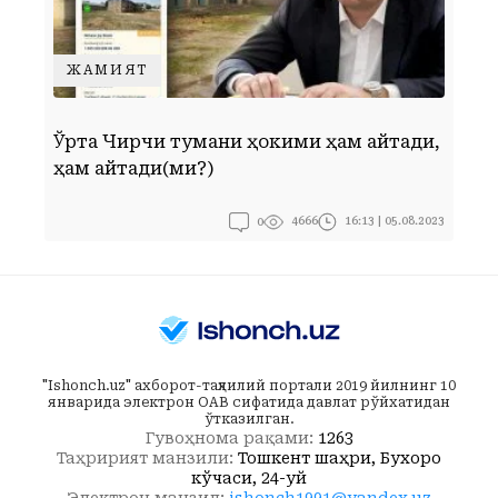
ЖАМИЯТ
Ўрта Чирчиқ тумани ҳокими ҳам айтади,
Г
ҳам қайтади(ми?)
0
16:13 | 05.08.2023
4666
"Ishonch.uz" ахборот-таҳлилий портали 2019 йилнинг 10
январида электрон ОАВ сифатида давлат рўйхатидан
ўтказилган.
Гувоҳнома рақами:
1263
Таҳририят манзили:
Тошкент шаҳри, Бухоро
кўчаси, 24-уй