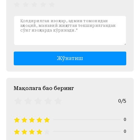
Жўнатиш
Mақолага баҳо беринг
0/5
0
0