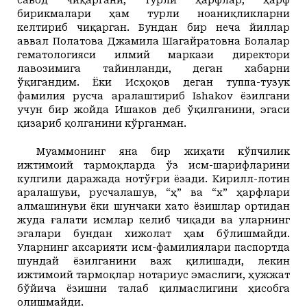
бирикмалари ҳам турли ноаниқликларни
келтириб чиқарган. Бундан бир неча йиллар
аввал Полатова Джамила Шагайратовна Болалар
гематологияси илмий маркази директори
лавозимига тайинланди, деган хабарни
ўқигандим. Ёки Исҳоқов деган туппа-тузук
фамилия русча аралаштириб Ishakov ёзилгани
учун бир жойда Ишаков деб ўқилганини, эгаси
қизариб қолганини кўрганман.
Муаммонинг яна бир жиҳати кўпчилик
ижтимоий тармоқларда ўз исм-шарифларини
кулгили даражада нотўғри ёзади. Кирилл-лотин
аралашуви, русчалашув, “ҳ” ва “х” ҳарфлари
алмашинуви ёки шунчаки хато ёзишлар ортидан
жуда ғалати исмлар келиб чиқади ва уларнинг
эгалари бундан хижолат ҳам бўлишмайди.
Уларнинг аксарияти исм-фамилиялари паспортда
шундай ёзилганини важ қилишади, лекин
ижтимоий тармоқлар нотариус эмаслиги, ҳужжат
бўйича ёзишни талаб қилмаслигини ҳисобга
олишмайди.