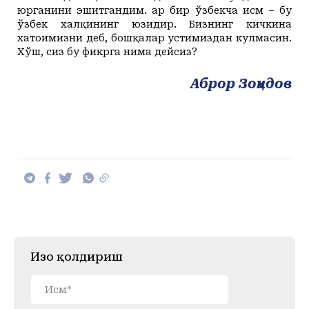
юрганини эшитгандим. Ҳар бир ўзбекча исм – бу
ўзбек халқининг юзидир. Бизнинг кичкина
хатоимизни деб, бошқалар устимиздан кулмасин.
Хўш, сиз бу фикрга нима дейсиз
?
Аброр Зоҳидов
Изоҳ қолдириш