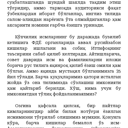
суҳбатлашганда шундай шаклда тақдим этиш
тўғридир, аммо тармоқда аудиторияси фақат
ўзбеклардан иборат бўлганлар, инглиз тилида
салом-аликдан нарёғига ўта олмайдиганлар ҳам
аксарияти номини ғарбча ёзишга уринади.
Кўпчилик исмларнинг бу даражада бузилиб
кетишига ФҲДЁ органларида аввал русийзабон
кишилар ишлагани ва собиқ Иттифоқнинг
таъсирини сабаб қилиб келтиради. Айтишларича,
совет даврида исм ва фамилияларни иложи
борича рус тилига яқинроқ қилиб ёзиш омили ҳам
бўлган. Аммо яқинда мустақил бўлганимизга 35
йил тўлади. Барча ҳуқуқларимиз қатори исталган
жойда ўз она тилимизда сўзлашиш имконияти
ҳам қайтариб берилди. Хўш, нима учун бу
имкониятдан тўлиқ фойдаланмаяпмиз?
Озгина ҳафсала қилсак, бир пайтлар
кимларнингдир айби билан нотўғри ёзилган
исмимизни тўғрилаб олишимиз мумкин. Қонунга
кўра, барча кишилар бемалол ўз исм-