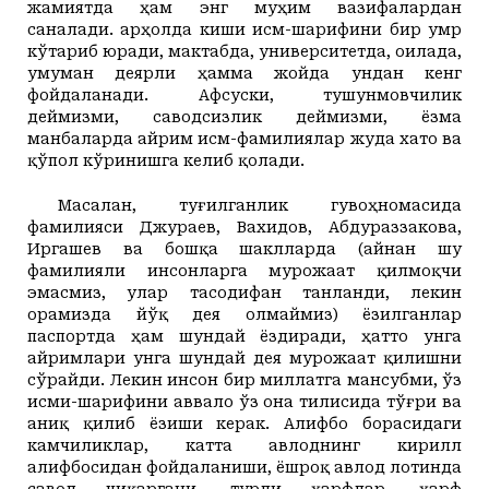
жамиятда ҳам энг муҳим вазифалардан
саналади. Ҳарҳолда киши исм-шарифини бир умр
кўтариб юради, мактабда, университетда, оилада,
умуман деярли ҳамма жойда ундан кенг
фойдаланади. Афсуски, тушунмовчилик
деймизми, саводсизлик деймизми, ёзма
манбаларда айрим исм-фамилиялар жуда хато ва
қўпол кўринишга келиб қолади.
Масалан, туғилганлик гувоҳномасида
фамилияси Джураев, Вахидов, Абдураззакова,
Иргашев ва бошқа шаклларда (айнан шу
фамилияли инсонларга мурожаат қилмоқчи
эмасмиз, улар тасодифан танланди, лекин
орамизда йўқ дея олмаймиз) ёзилганлар
паспортда ҳам шундай ёздиради, ҳатто унга
айримлари унга шундай дея мурожаат қилишни
сўрайди. Лекин инсон бир миллатга мансубми, ўз
исми-шарифини аввало ўз она тилисида тўғри ва
аниқ қилиб ёзиши керак. Алифбо борасидаги
камчиликлар, катта авлоднинг кирилл
алифбосидан фойдаланиши, ёшроқ авлод лотинда
савод чиқаргани, турли ҳарфлар, ҳарф