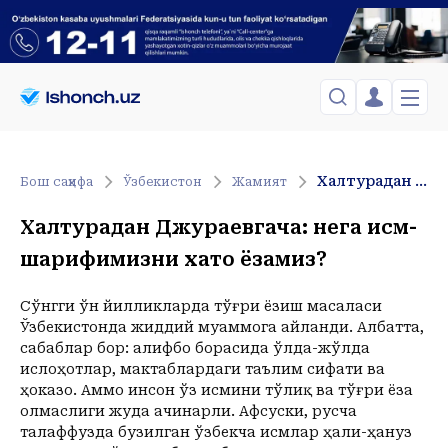
ЎЗБЕКИСТОН
TOSHKENT
Менинг саҳифам
Халтурадан Джураевгача: нега исм-шарифимизни хато ёзамиз?
Бош саҳифа
Ўзбекистон
Жамият
Сиёсат
Менинг жавоним
ТАҲЛИЛ
Toshkent Shahar
Халтурадан Джураевгача: нега исм-
Сақланганлар
Chiqish
Спорт
Juma, 07-August
шарифимизни хато ёзамиз?
ХОРИЖ
Telefon raqamingizni kiritng
+35
C
Иқтисод
Tasdiqlash kodini SMS orqali yuboramiz
Жамият
ЎЗГАЧА РАКУРС
Сўнгги ўн йилликларда тўғри ёзиш масаласи
Ўзбекистонда жиддий муаммога айланди. Албатта,
Сиёсат
МЕҲНАТ ҲУҚУҚИ
Иқтисод
сабаблар бор: алифбо борасида ўлда-жўлда
Hozir
17:00
18:00
19:00
20:00
21:00
22:00
23:00
ислоҳотлар, мактаблардаги таълим сифати ва
+35
C
+35
C
+34
C
+32
C
+29
C
+28
C
+26
C
+24
C
ҲОДИСА
ҳоказо. Аммо инсон ўз исмини тўлиқ ва тўғри ёза
олмаслиги жуда ачинарли. Афсуски, русча
ИНТЕРВЬЮ
талаффузда бузилган ўзбекча исмлар ҳали-ҳануз