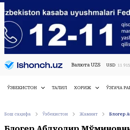
Валюта UZS
USD
11 915
ЎЗБЕКИСТОН
ТАҲЛИЛ
ХОРИЖ
ЎЗГАЧА РА
Бош саҳифа
Ўзбекистон
Жамият
Блогер Абдуқодир Мўминовни