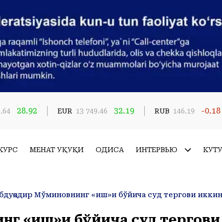
28.92
32.19
-0.18
.64
EUR
13 749.46
RUB
146.19
КУРС
МЕҲНАТ ҲУҚУҚИ
ҲОДИСА
ИНТЕРВЬЮ
КУТ
нг «иш»и бўйича суд тергови