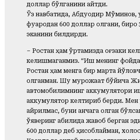
доллар бўлганини айтди.
Ўз навбатида, Абдуқодир Мўминов, 
фуқародан 600 доллар олгани, бироқ 
эканини билдирди.
– Ростан ҳам ўртамизда оғзаки кел
келишмаганмиз. “Иш менинг фойдамг
Ростан ҳам менга бир марта йўловч
олганман. Шу мурожаат бўйича Жи
автомобилимнинг аккумулятори ишда
аккумулятор келтириб берди. Мен ў
айрилмас, буни қанчага олган бўлса
қўяверинг қабилида жавоб берган э
600 доллар деб ҳисоблайман, холос.