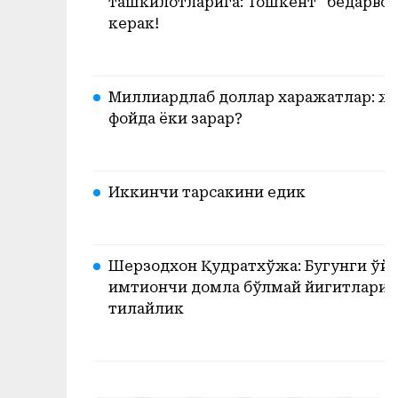
ташкилотларига: Тошкент “бедарвоза
керак!
Миллиардлаб доллар харажатлар: жа
фойда ёки зарар?
Иккинчи тарсакини едик
Шерзодхон Қудратхўжа: Бугунги ўйи
имтиҳончи домла бўлмай йигитларим
тилайлик