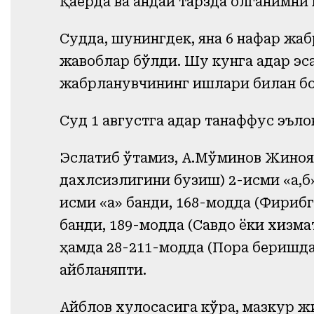
Қаерда ва қандай тарзда олганимни
Судда, шунингдек, яна 6 нафар жа
жавоблар бўлди. Шу кунга қадар эс
жабрланувчининг ишлари билан боғ
Суд 1 августга қадар танаффус эълон
Эслатиб ўтамиз, А.Мўминов Жиноя
дахлсизлигини бузиш) 2-қисми «а,б
қисми «а» банди, 168-модда (Фирибг
банди, 189-модда (Савдо ёки хизма
ҳамда 28-211-модда (Пора беришда
айбланяпти.
Айблов хулосасига кўра, мазкур ж