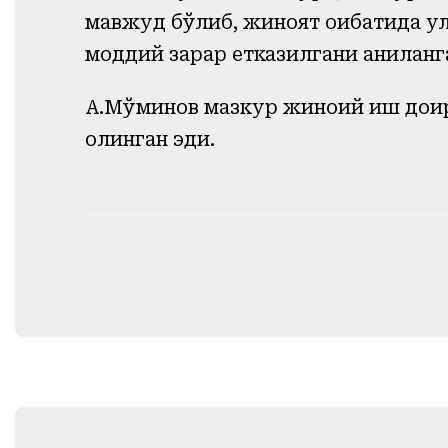
мавжуд бўлиб, жиноят оқибатида ул
моддий зарар етказилгани аниқланг
А.Мўминов мазкур жиноий иш доира
олинган эди.