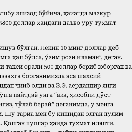
ушбу эпизод бўйича, ҳақиқатда мазкур
3800 доллар ҳақидаги даъво қуруқ туҳмат
ишув бўлган. Лекин 10 минг доллар деб
а ҳал бўлса, ўзим рози қиламан”, деган.
и такси орқали 500 доллар бериб юборган ва
ззахга борганимизда эса шахсий
н чиқиб қолди ва З.Э. қаердандир янги
ша пайтдаёқ унга “ака, ҳисобли дўст
нгиз, тўлаб берай” деганимда, у менга
ди. Шу тариқа мен бу кишидан олган пулим
 Қолган пуллар ҳақида туҳмат қиляпти.