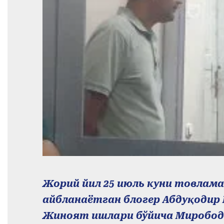
Жорий йил 25 июль куни товлама
айбланаётган блогер Абдуқодир
Жиноят ишлари бўйича Миробод 