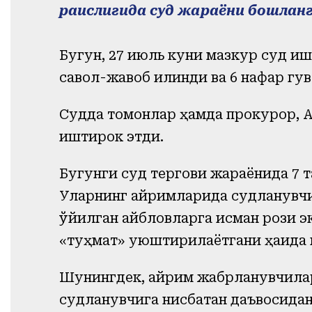
раислигида суд жараёни бошланг
Бугун, 27 июль куни мазкур суд иш
савол-жавоб қилинди ва 6 нафар гу
Судда томонлар ҳамда прокурор, 
иштирок этди.
Бугунги суд тергови жараёнида 7 т
Уларнинг айримларида судланувчи
қўйилган айбловларга қисман рози
«туҳмат» уюштирилаётгани ҳақида 
Шунингдек, айрим жабрланувчилар 
судланувчига нисбатан даъвосида