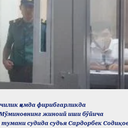
чилик ҳамда фирибгарликда
 Мўминовнинг жиноий иши бўйича
тумани судида судья Сардорбек Содиқо