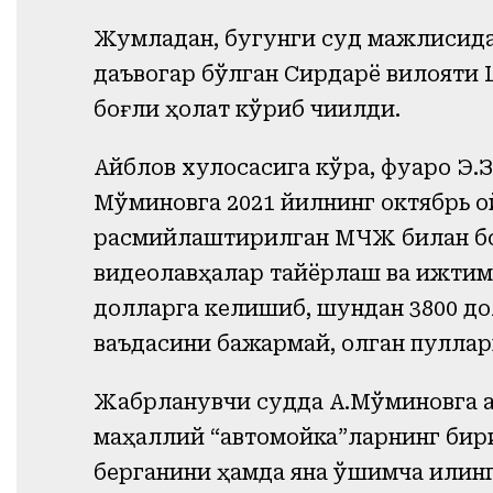
Жумладан, бугунги суд мажлисида
даъвогар бўлган Сирдарё вилояти 
боғлиқ ҳолат кўриб чиқилди.
Айблов хулосасига кўра, фуқаро Э.
Мўминовга 2021 йилнинг октябрь о
расмийлаштирилган МЧЖ билан боғ
видеолавҳалар тайёрлаш ва ижтимо
долларга келишиб, шундан 3800 до
ваъдасини бажармай, олган пуллар
Жабрланувчи судда А.Мўминовга а
маҳаллий “автомойка”ларнинг бир
берганини ҳамда яна қўшимча қилин