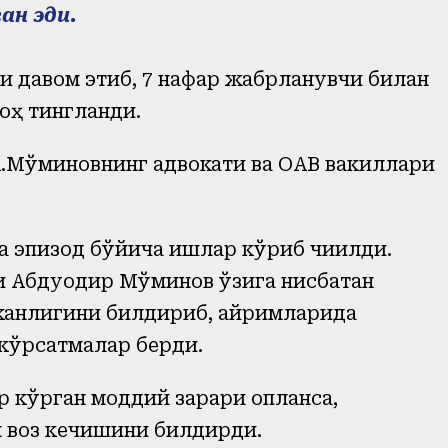
ан эди.
и давом этиб, 7 нафар жабрланувчи билан
воҳ тингланди.
А.Мўминовнинг адвокати ва ОАВ вакиллари
а эпизод бўйича ишлар кўриб чиқилди.
 Абдуқодир Мўминов ўзига нисбатан
 эканлигини билдириб, айримларида
кўрсатмалар берди.
кўрган моддий зарари қопланса,
н воз кечишини билдирди.