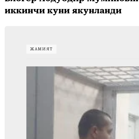
иккинчи куни якунланди
ЖАМИЯТ