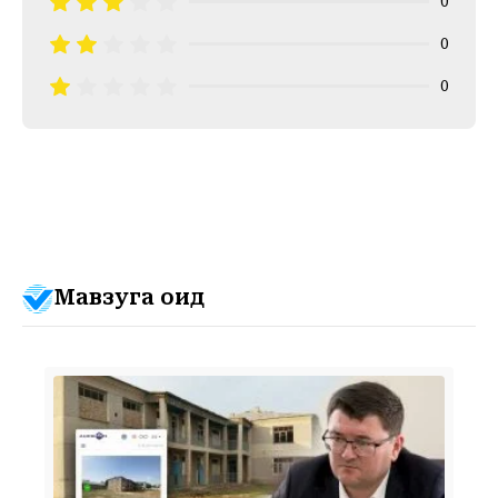
0
0
0
Мавзуга оид