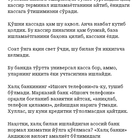
кассир терминал ишламаётганини айтиб, ёнидаги
кассага ўтишимизни сўради.
Қўшни кассада ҳам шу аҳвол. Анча навбат кутиб
қолдик. Бу кассир пинагини ҳам бузмай, база
ишламаётганини баҳона қилиб, кассани ёпди.
Соат ўнга яқин свет ўчди, шу билан ўн иккигача
келмади.
Бу банкда тўртта универсал касса бор, аммо,
уларнинг иккита ёки учтасигина ишлайди.
Халқ банкининг «Ишонч телефони»га-ку, тушиб
бўлмади. Марказий банк «Ишонч телефони»
орқали боғланиб вазиятни айтсак, «аниқлаб,
телефон қиламиз», дейишдан нарига ўтмади.
Хуллас, шу куни кредитни тўлолмасдан қайтдик.
Наҳотки, халқ билан ишлайдиган асосий банк
нормал хизматни йўлга қўёлмаса? «Халқ банки»
Андижон вилоят амалиёт бўлимидаги