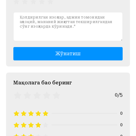
Жўнатиш
Mақолага баҳо беринг
0/5
0
0