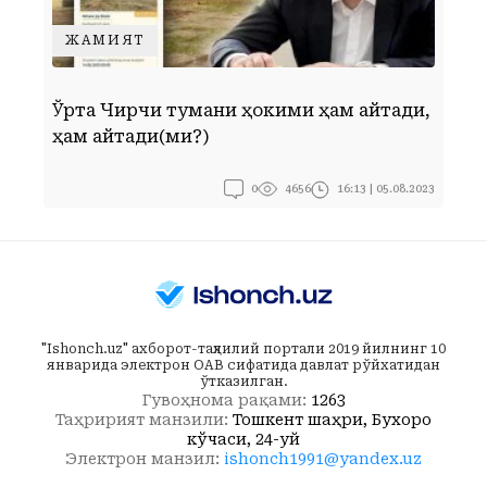
ЖАМИЯТ
Ўрта Чирчиқ тумани ҳокими ҳам айтади,
Г
ҳам қайтади(ми?)
0
16:13 | 05.08.2023
4656
"Ishonch.uz" ахборот-таҳлилий портали 2019 йилнинг 10
январида электрон ОАВ сифатида давлат рўйхатидан
ўтказилган.
Гувоҳнома рақами:
1263
Таҳририят манзили:
Тошкент шаҳри, Бухоро
кўчаси, 24-уй
Электрон манзил:
ishonch1991@yandex.uz