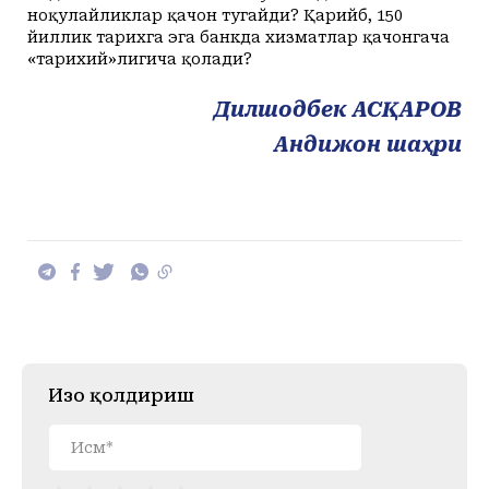
ноқулайликлар қачон тугайди? Қарийб, 150
йиллик тарихга эга банкда хизматлар қачонгача
«тарихий»лигича қолади?
Дилшодбек АСҚАРОВ
Андижон шаҳри
Изоҳ қолдириш