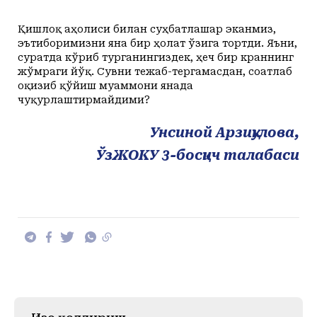
Қишлоқ аҳолиси билан суҳбатлашар эканмиз,
эътиборимизни яна бир ҳолат ўзига тортди. Яъни,
суратда кўриб турганингиздек, ҳеч бир краннинг
жўмраги йўқ. Сувни тежаб-тергамасдан, соатлаб
оқизиб қўйиш муаммони янада
чуқурлаштирмайдими?
Унсиной Арзиқулова,
ЎзЖОКУ 3-босқич талабаси