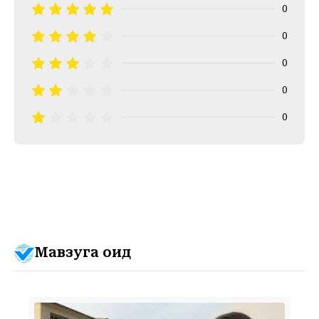
0
0
0
0
0
Мавзуга оид