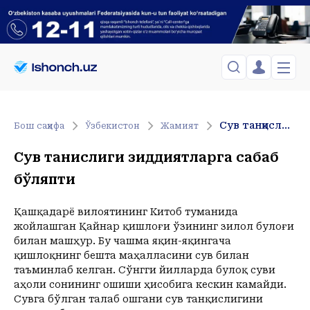
ЎЗБЕКИСТОН
TOSHKENT
Менинг саҳифам
Сув танқислиги зиддиятларга сабаб бўляпти
Бош саҳифа
Ўзбекистон
Жамият
Сиёсат
Менинг жавоним
ТАҲЛИЛ
Toshkent Shahar
Сув танқислиги зиддиятларга сабаб
Сақланганлар
Chiqish
Спорт
Dushanba, 10-August
бўляпти
ХОРИЖ
Telefon raqamingizni kiritng
+24
C
Иқтисод
Tasdiqlash kodini SMS orqali yuboramiz
Жамият
ЎЗГАЧА РАКУРС
Қашқадарё вилоятининг Китоб туманида
жойлашган Қайнар қишлоғи ўзининг зилол булоғи
Сиёсат
МЕҲНАТ ҲУҚУҚИ
Иқтисод
билан машҳур. Бу чашма яқин-яқингача
Hozir
06:00
07:00
08:00
09:00
10:00
11:00
12:00
13:00
1
қишлоқнинг бешта маҳалласини сув билан
+24
C
+24
C
+25
C
+28
C
+32
C
+33
C
+35
C
+37
C
+38
C
+
ҲОДИСА
таъминлаб келган. Сўнгги йилларда булоқ суви
аҳоли сонининг ошиши ҳисобига кескин камайди.
ИНТЕРВЬЮ
Сувга бўлган талаб ошгани сув танқислигини