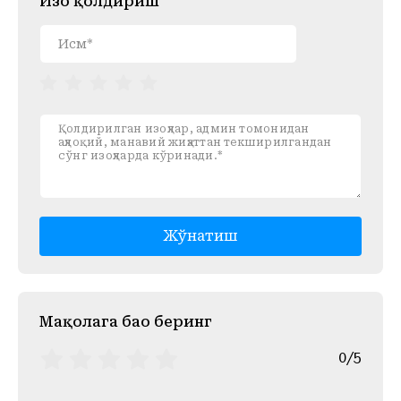
Изоҳ қолдириш
Жўнатиш
Mақолага баҳо беринг
0/5