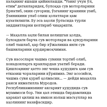
халқнинг яшаши қийинлашди. "Ўзинг учун ўл,
етим" деганларидек, булоққа сув моторларини
ўрнатиб, экин суғориш, ўзганинг кранини узиб,
ўзиникини улаб олиш ҳолатлари ҳам
кузатиляпти. Бу эса аҳоли ўртасида турли
зиддиятларни келтириб чиқаряпти.
— Маҳалла аҳли билан келишган ҳолда,
булоқдаги барча сув моторлари ва қувурларини
олиб ташлаб, ҳар бир хўжаликка янги сув
башняларини қурдирмоқчиман.
Сув насослари чашма сувини тортиб олиб,
хонадонларга кранлардан узатиб беради.
Қишлоқнинг ҳатто энг чекка ҳудудига ҳам сув
етказиш чораларини кўряпмиз. Энг асосийси,
чашма суви қуриб қолмасин... — дейди маҳалла
раиси Ҳикматилла Муродов.
Республикамизнинг аксарият ҳудудида сув
муаммоси бор. Уни ҳал этишда бирдамликда
ҳаракат қилиш ва имкон излаш масъуллар ва
аҳолининг вазифасидир.