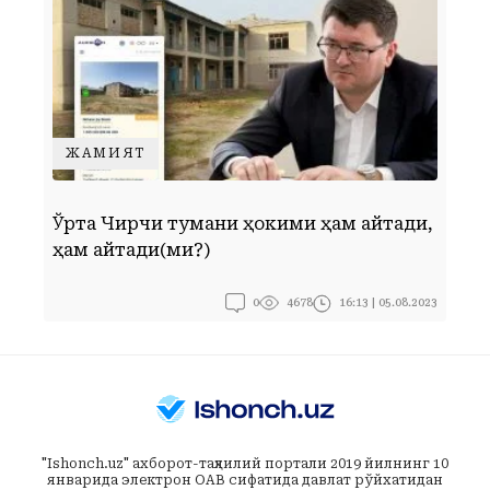
ЖАМИЯТ
Ўрта Чирчиқ тумани ҳокими ҳам айтади,
Г
ҳам қайтади(ми?)
0
16:13 | 05.08.2023
4678
"Ishonch.uz" ахборот-таҳлилий портали 2019 йилнинг 10
январида электрон ОАВ сифатида давлат рўйхатидан