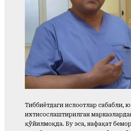
Тиббиётдаги ислоҳотлар сабабли, 
ихтисослаштирилган марказлардаги
қўйилмоқда. Бу эса, нафақат бемор