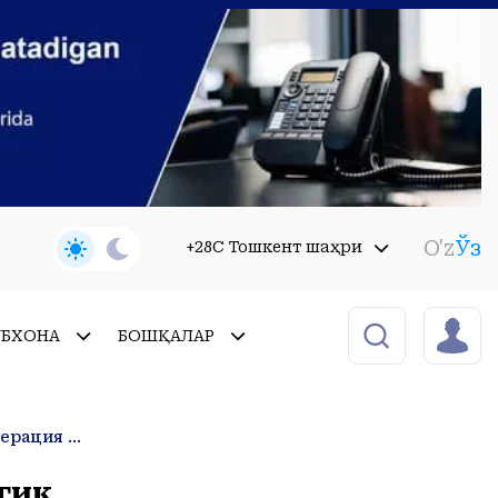
O'z
Ўз
+28C Тошкент шаҳри
УБХОНА
БОШҚАЛАР
Ўзбекистон тиббиётида илк бор очиқ юракда юқори технологик операция Оқолтин туманида амалга оширилди
гик