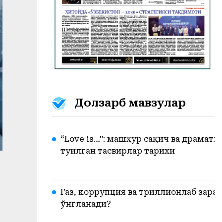
Долзарб мавзулар
“Love is…”: машҳур сақич ва драмат
туғилган тасвирлар тарихи
Газ, коррупция ва триллионлаб зарар
ўнгланади?