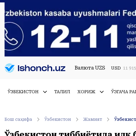
Валюта UZS
USD
11 915
ЎЗБЕКИСТОН
ТАҲЛИЛ
ХОРИЖ
ЎЗГАЧА РА
Бош саҳифа
Ўзбекистон
Жамият
Ўзбекистон тиббиётида илк б