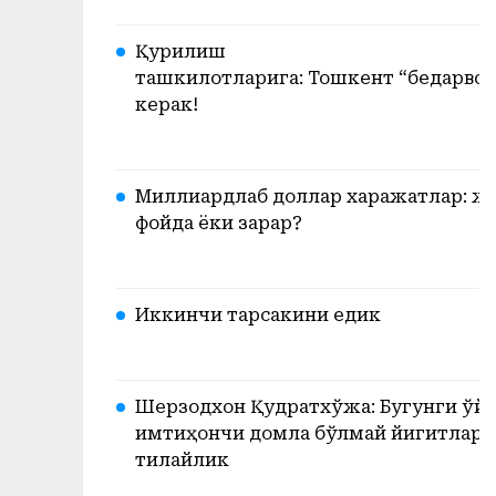
Қурилиш
ташкилотларига: Тошкент “бедарвоз
керак!
Миллиардлаб доллар харажатлар: ж
фойда ёки зарар?
Иккинчи тарсакини едик
Шерзодхон Қудратхўжа: Бугунги ўйи
имтиҳончи домла бўлмай йигитлари
тилайлик