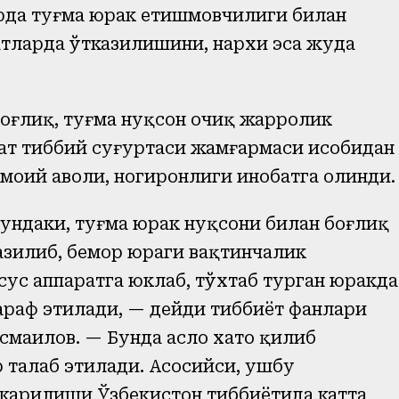
арда туғма юрак етишмовчилиги билан
тларда ўтказилишини, нархи эса жуда
оғлиқ, туғма нуқсон очиқ жарроҳлик
ат тиббий суғуртаси жамғармаси ҳисобидан
моий аҳволи, ногиронлиги инобатга олинди.
ундаки, туғма юрак нуқсони билан боғлиқ
казилиб, бемор юраги вақтинчалик
сус аппаратга юклаб, тўхтаб турган юракда
араф этилади, — дейди тиббиёт фанлари
смаилов. — Бунда асло хато қилиб
 талаб этилади. Асосийси, ушбу
жарилиши Ўзбекистон тиббиётида катта