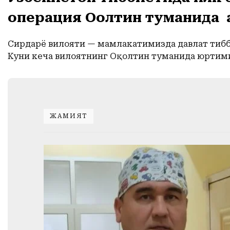
операция Оқолтин туманида
Сирдарё вилояти — мамлакатимизда давлат тибби
Куни кеча вилоятнинг Оқолтин туманида юртими
ЖАМИЯТ