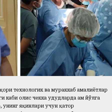
юқори технологик ва мураккаб амалиётлар
 каби олис чекка ҳудудларда ҳам йўлга
, унинг яқинлари учун қатор