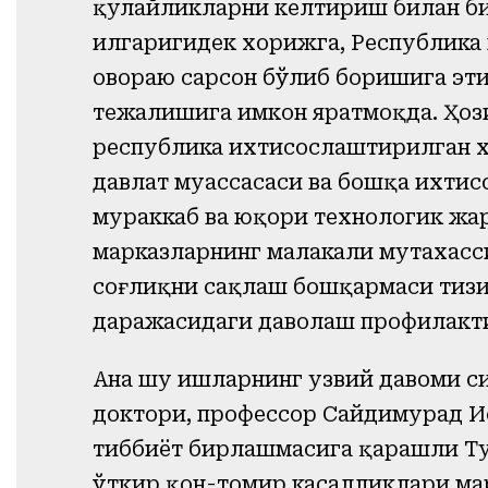
қулайликларни келтириш билан би
илгаригидек хорижга, Республика
овораю сарсон бўлиб боришига эҳти
тежалишига имкон яратмоқда. Ҳоз
республика ихтисослаштирилган 
давлат муассасаси ва бошқа ихти
мураккаб ва юқори технологик жа
марказларнинг малакали мутахасс
соғлиқни сақлаш бошқармаси тизи
даражасидаги даволаш профилакти
Ана шу ишларнинг узвий давоми си
доктори, профессор Сайдимурад И
тиббиёт бирлашмасига қарашли Т
ўткир қон-томир касалликлари ма