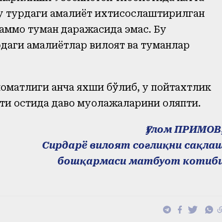
 бу турдаги амалиёт ихтисослаштирилган
аммо туман даражасида эмас. Бу
рдаги амалиётлар вилоят ва туманлар
оматлиги анча яхши бўлиб, у пойтахтлик
ти остида даво муолажаларини оляпти.
Ғулом ПРИМОВ
Сирдарё вилоят соғлиқни сақла
бошқармаси матбуот котиб