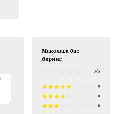
Mақолага баҳо
беринг
0/5
0
0
0