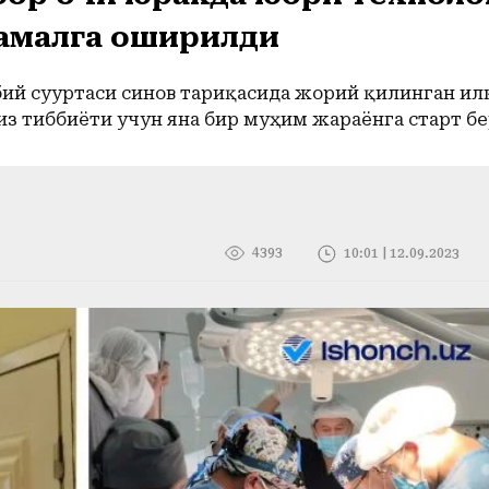
 амалга оширилди
й суғуртаси синов тариқасида жорий қилинган илк
з тиббиёти учун яна бир муҳим жараёнга старт бе
4393
10:01 | 12.09.2023