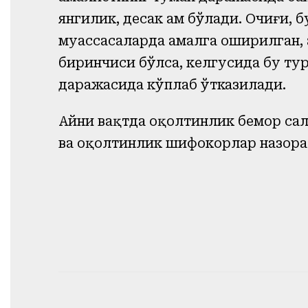
янгилик, десак ҳам бўлади. Очиғи,
муассасаларда амалга оширилган, 
биринчиси бўлса, келгусида бу ту
даражасида кўплаб ўтказилади.
Айни вақтда оқолтинлик бемор сал
ва оқолтинлик шифокорлар назора