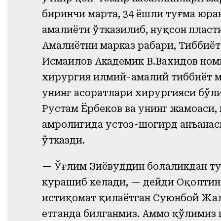
биринчи марта, 34 ёшли туғма юра
амалиёти ўтказилиб, нуқсон пласт
Амалиётни марказ раҳбари, Тиббиё
Исмаилов Академик В.Вахидов ном
хирургия илмий-амалий тиббиёт м
унинг асоратлари хирургияси бўли
Рустам Ёрбеков ва унинг жамоаси,
ҳамроҳлигида устоз-шогирд анъана
ўтказди.
— Ўғлим Зиёвуддин болаликдан ту
курашиб келади, — дейди Оқолтин 
истиқомат қилаётган Суюнбой Жали
етганда билганмиз. Аммо қўлимиз к