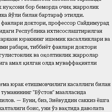
к нуқсони бор беморда очиқ жарроҳлик
ика йўли билан бартараф этилди.
т фанлари доктори, профессор Сайдимурад
идаги Республика ихтисослаштирилган
аркази юракнинг ишемик касалликлари ва
ми раҳбари, тиббиёт фанлари доктори
 гулистонлик ва оқолтинлик жарроҳлар
сига амал қилган ҳолда муваффақиятли
ғма юрак етишмовчилиги касаллиги билан
туманининг "Бўстон" маҳалласида
лов. — Буни, биз, Зиёвуддин саккиз ёшга
алталиги боис, уни ўз вақтида даволата