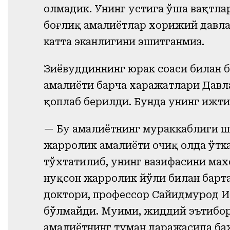
олмадик. Унинг устига ўша вақтл
боғлиқ амалиётлар хорижий давла
катта эканлигини эшитганмиз.
Зиёвуддиннинг юрак соҳаси билан б
амалиёти барча харажатлари Давл
қоплаб берилди. Бунда унинг ижти
— Бу амалиётнинг мураккаблиги ш
жарроҳлик амалиёти очиқ ҳолда ўт
тўхтатилиб, унинг вазифасини мах
нуқсон жарроҳлик йўли билан барт
доктори, профессор Сайидмурод И
бўлмайди. Муҳими, жиддий эътибор
амалиётнинг туман даражасида ба