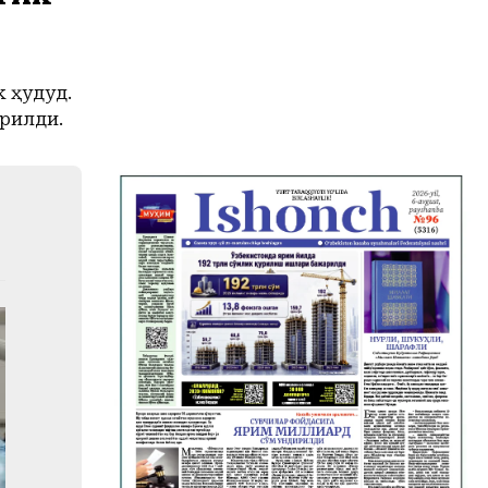
 ҳудуд.
рилди.