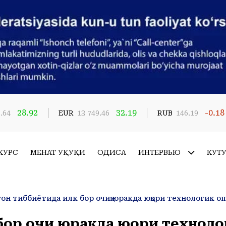
28.92
32.19
-0.18
.64
EUR
13 749.46
RUB
146.19
КУРС
МЕҲНАТ ҲУҚУҚИ
ҲОДИСА
ИНТЕРВЬЮ
КУТ
ор очиқ юракда юқори техноло