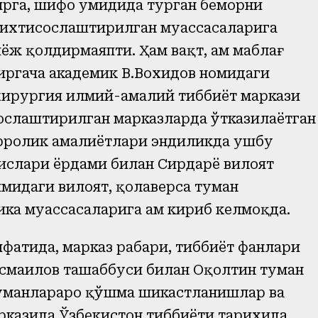
рга, шифо умидида турган беморни
 ихтисослаштирилган муассасаларига
ёж қолдирмаяпти. Ҳам вақт, ҳам маблағ
иргача академик В.Вохидов номидаги
хирургия илмий-амалий тиббиёт маркази
сослаштирилган марказларда ўтказилаётган
рроҳлик амалиётлари эндиликда ушбу
ислари ёрдами билан Сирдарё вилоят
мидаги вилоят, қолаверса туман
ка муассасаларига ҳам кириб келмоқда.
фатида, марказ раҳбари, тиббиёт фанлари
смаилов ташаббуси билан Оқолтин туман
уманлараро қўшма шикастланишлар ва
рказида Ўзбекистон тиббиёти тарихида