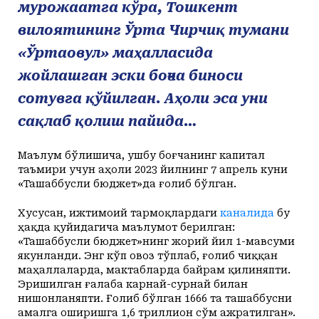
мурожаатга кўра, Тошкент
вилоятининг Ўрта Чирчиқ тумани
«Ўртаовул» маҳалласида
жойлашган эски боғча биноси
сотувга қўйилган. Аҳоли эса уни
сақлаб қолиш пайида…
Маълум бўлишича, ушбу боғчанинг капитал
таъмири учун аҳоли 2023 йилнинг 7 апрель куни
«Ташаббусли бюджет»да ғолиб бўлган.
Хусусан, ижтимоий тармоқлардаги
каналида
бу
ҳақда қуйидагича маълумот берилган:
«Ташаббусли бюджет»нинг жорий йил 1-мавсуми
якунланди. Энг кўп овоз тўплаб, ғолиб чиққан
маҳаллаларда, мактабларда байрам қилиняпти.
Эришилган ғалаба карнай-сурнай билан
нишонланяпти. Ғолиб бўлган 1666 та ташаббусни
амалга оширишга 1,6 триллион сўм ажратилган».