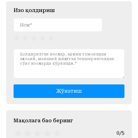
Изоҳ қолдириш
Жўнатиш
Mақолага баҳо беринг
0/5