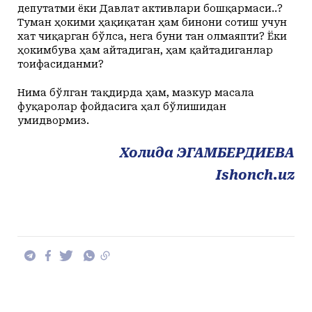
депутатми ёки Давлат активлари бошқармаси..?
Туман ҳокими ҳақиқатан ҳам бинони сотиш учун
хат чиқарган бўлса, нега буни тан олмаяпти? Ёки
ҳокимбува ҳам айтадиган, ҳам қайтадиганлар
тоифасиданми?
Нима бўлган тақдирда ҳам, мазкур масала
фуқаролар фойдасига ҳал бўлишидан
умидвормиз.
Холида ЭГАМБЕРДИЕВА
Ishonch.uz