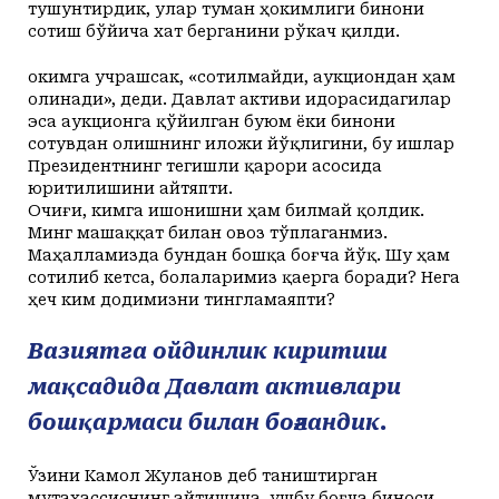
тушунтирдик, улар туман ҳокимлиги бинони
сотиш бўйича хат берганини рўкач қилди.
Ҳокимга учрашсак, «сотилмайди, аукциондан ҳам
олинади», деди. Давлат активи идорасидагилар
эса аукционга қўйилган буюм ёки бинони
сотувдан олишнинг иложи йўқлигини, бу ишлар
Президентнинг тегишли қарори асосида
юритилишини айтяпти.
Очиғи, кимга ишонишни ҳам билмай қолдик.
Минг машаққат билан овоз тўплаганмиз.
Маҳалламизда бундан бошқа боғча йўқ. Шу ҳам
сотилиб кетса, болаларимиз қаерга боради? Нега
ҳеч ким додимизни тингламаяпти?
Вазиятга ойдинлик киритиш
мақсадида Давлат активлари
бошқармаси билан боғландик.
Ўзини Камол Жуланов деб таништирган
мутахассиснинг айтишича, ушбу боғча биноси