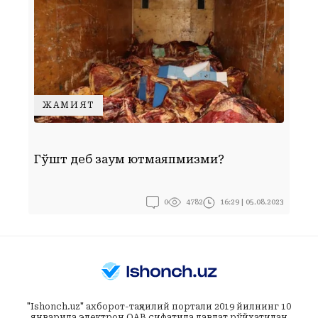
ЖАМИЯТ
Ф
Гўшт деб заққум ютмаяпмизми?
б
л
Г
0
16:29 | 05.08.2023
4782
т
"Ishonch.uz" ахборот-таҳлилий портали 2019 йилнинг 10
январида электрон ОАВ сифатида давлат рўйхатидан