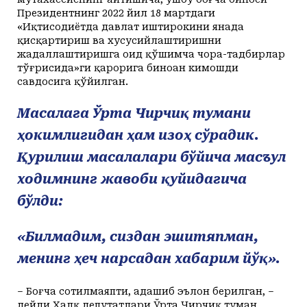
Президентнинг 2022 йил 18 мартдаги
«Иқтисодиётда давлат иштирокини янада
қисқартириш ва хусусийлаштиришни
жадаллаштиришга оид қўшимча чора-тадбирлар
тўғрисида»ги қарорига биноан кимошди
савдосига қўйилган.
Масалага Ўрта Чирчиқ тумани
ҳокимлигидан ҳам изоҳ сўрадик.
Қурилиш масалалари бўйича масъул
ходимнинг жавоби қуйидагича
бўлди:
«Билмадим, сиздан эшитяпман,
менинг ҳеч нарсадан хабарим йўқ».
– Боғча сотилмаяпти, адашиб эълон берилган, –
дейди Халқ депутатлари Ўрта Чирчиқ туман