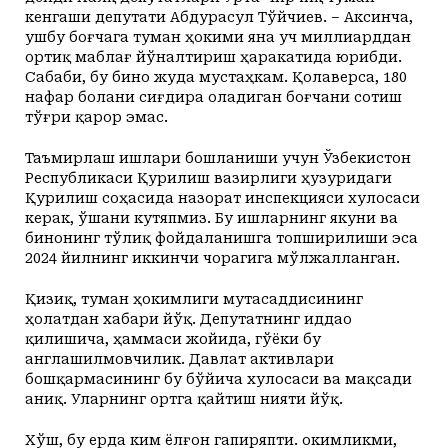
кенгаши депутати Абдурасул Тўйчиев. – Аксинча,
ушбу боғчага туман ҳокими яна уч миллиарддан
ортиқ маблағ йўналтириш ҳаракатида юрибди.
Сабаби, бу бино жуда мустаҳкам. Қолаверса, 180
нафар болани сиғдира оладиган боғчани сотиш
тўғри қарор эмас.
Таъмирлаш ишлари бошланиши учун Ўзбекистон
Республикаси Қурилиш вазирлиги ҳузуридаги
Қурилиш соҳасида назорат инспекцияси хулосаси
керак, ўшани кутяпмиз. Бу ишларнинг якуни ва
бинонинг тўлиқ фойдаланишга топширилиши эса
2024 йилнинг иккинчи чорагига мўлжалланган.
Қизиқ, туман ҳокимлиги мутасаддисининг
ҳолатдан хабари йўқ. Депутатнинг иддао
қилишича, ҳаммаси жойида, гўёки бу
англашилмовчилик. Давлат активлари
бошқармасининг бу бўйича хулосаси ва мақсади
аниқ. Уларнинг ортга қайтиш нияти йўқ.
Хўш, бу ерда ким ёлғон гапиряпти. Ҳокимликми,