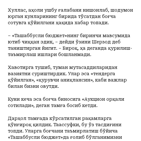
Хуллас, аҳоли ушбу ғалабани нишонлаб, шодумон
юрган кунларининг бирида тўсатдан боғча
сотувга қўйилгани ҳақида хабар топади.
– «Ташаббусли бюджет»нинг биринчи мавсумида
ютиб чиққан эдик, – дейди ўзини Шерзод деб
таништирган йигит. – Бироқ, ҳа деганда қурилиш-
таъмирлаш ишлари бошланмади.
Хавотирга тушиб, туман мутасаддиларидан
вазиятни суриштирдик. Улар эса «тендерга
қўйилган», «қурувчи аниқлансин», каби важлар
билан бизни овутди.
Куни кеча эса боғча биносига «Аукцион орқали
сотилади», деган тамға босиб кетди.
Дарҳол тамғада кўрсатилган рақамларга
қўнғироқ қилдик. Таассуфки, бу ўз тасдиғини
топди. Уларга боғчани таъмирлатиш бўйича
«Ташаббусли бюджет»да ғолиб бўлганимизни