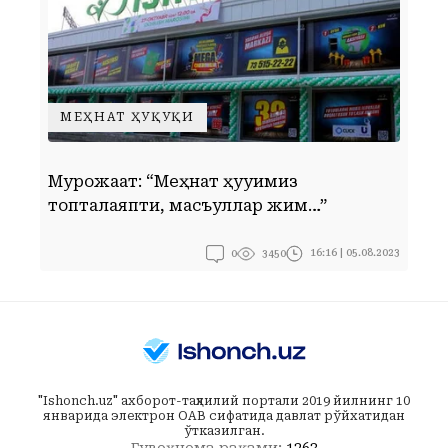
МЕҲНАТ ҲУҚУҚИ
Мурожаат: “Меҳнат ҳуқуқимиз
Ў
топталаяпти, масъуллар жим…”
к
0
16:16 | 05.08.2023
3450
"Ishonch.uz" ахборот-таҳлилий портали 2019 йилнинг 10
январида электрон ОАВ сифатида давлат рўйхатидан
ўтказилган.