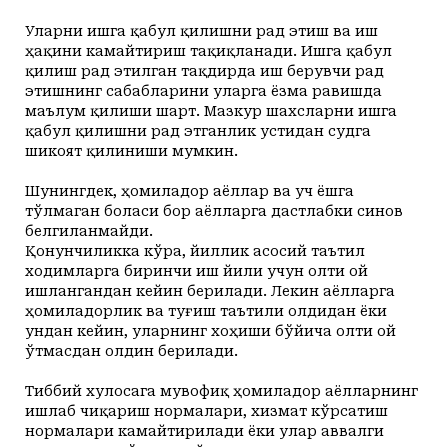
Уларни ишга қабул қилишни рад этиш ва иш
ҳақини камайтириш тақиқланади. Ишга қабул
қилиш рад этилган тақдирда иш берувчи рад
этишнинг сабабларини уларга ёзма равишда
маълум қилиши шарт. Мазкур шахсларни ишга
қабул қилишни рад этганлик устидан судга
шикоят қилиниши мумкин.
Шунингдек, ҳомиладор аёллар ва уч ёшга
тўлмаган боласи бор аёлларга дастлабки синов
белгиланмайди.
Қонунчиликка кўра, йиллик асосий таътил
ходимларга биринчи иш йили учун олти ой
ишлангандан кейин берилади. Лекин аёлларга
ҳомиладорлик ва туғиш таътили олдидан ёки
ундан кейин, уларнинг хоҳиши бўйича олти ой
ўтмасдан олдин берилади.
Тиббий хулосага мувофиқ ҳомиладор аёлларнинг
ишлаб чиқариш нормалари, хизмат кўрсатиш
нормалари камайтирилади ёки улар аввалги