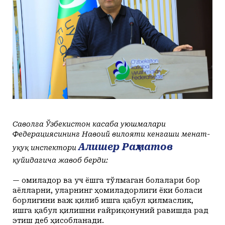
+25
+20
Juma, 07
Маданият ва маърифат
Кириш
КУТУБХОНА
+26
+20
Shanba, 08
Адабиёт
+27
+20
Yakshanba, 09
БОШҚАЛАР
+28
+20
Dushanba, 10
Суратлар сўзлаганда...
Илмий ишлар
+27
+20
Seshanba, 11
Toshkent
Hozir
09:00
10:00
11:00
12:00
13:00
14
+27
+20
Chorshanba, 12
Shahar
+25
C
+27
C
+29
C
+31
C
+33
C
+34
C
+
Колумнистлар
Мақолалар
+27
+20
Payshanba, 13
+25
c
+26
+20
Juma, 14
АРХИВ
Касаба фаоллари учун қўлланмалар
Ўзбекистон журналистлари
Саволга Ўзбекистон касаба уюшмалари
Федерациясининг Навоий вилояти кенгаши меҳнат-
Алишер Раҳматов
ҳуқуқ инспектори
қуйидагича жавоб берди:
— Ҳомиладор ва уч ёшга тўлмаган болалари бор
O'z
Ўз
аёлларни, уларнинг ҳомиладорлиги ёки боласи
борлигини важ қилиб ишга қабул қилмаслик,
ишга қабул қилишни ғайриқонуний равишда рад
этиш деб ҳисобланади.