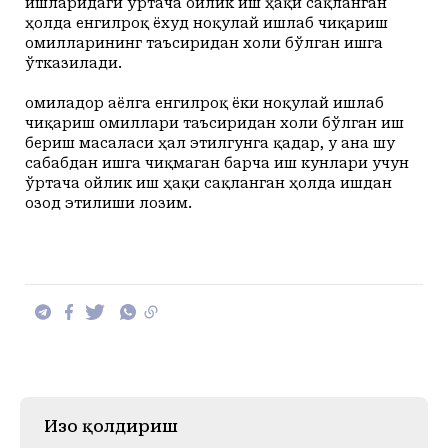
ишларидаги ўртача ойлик иш ҳақи сақланган
ҳолда енгилроқ ёхуд ноқулай ишлаб чиқариш
омилларининг таъсиридан холи бўлган ишга
ўтказилади.
Ҳомиладор аёлга енгилроқ ёки ноқулай ишлаб
чиқариш омиллари таъсиридан холи бўлган иш
бериш масаласи ҳал этилгунга қадар, у ана шу
сабабдан ишга чиқмаган барча иш кунлари учун
ўртача ойлик иш ҳақи сақланган ҳолда ишдан
озод этилиши лозим.
Изоҳ қолдириш