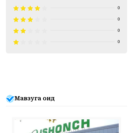
0
0
0
0
Мавзуга оид