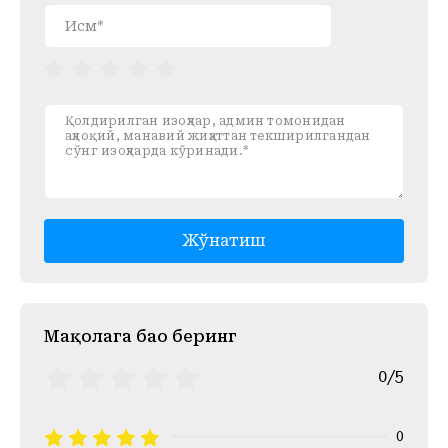
Жўнатиш
Mақолага баҳо беринг
0/5
0