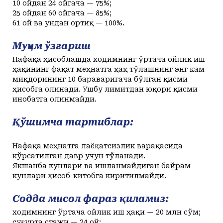
10 ойдан 24 ойгача — 75%;
25 ойдан 60 ойгача — 85%;
61 ой ва ундан ортиқ — 100%.
Муҳим ўзгариш
Нафақа ҳисоблашда ходимнинг ўртача ойлик иш
ҳақининг фақат меҳнатга ҳақ тўлашнинг энг кам
миқдорининг 10 бараваригача бўлган қисми
ҳисобга олинади. Ушбу лимитдан юқори қисми
инобатга олинмайди.
Қўшимча тартиблар:
Нафақа меҳнатга лаёқатсизлик варақасида
кўрсатилган давр учун тўланади.
Якшанба кунлари ва ишланмайдиган байрам
кунлари ҳисоб-китобга киритилмайди.
Содда мисол фараз қиламиз:
ходимнинг ўртача ойлик иш ҳақи — 20 млн сўм;
суғурта стажи — 24 ой;