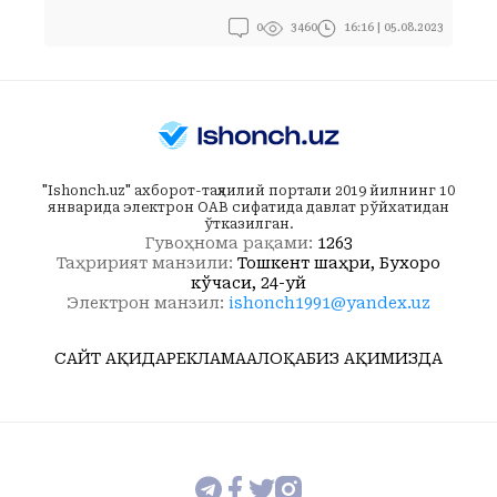
0
16:16 | 05.08.2023
3460
"Ishonch.uz" ахборот-таҳлилий портали 2019 йилнинг 10
январида электрон ОАВ сифатида давлат рўйхатидан
ўтказилган.
Гувоҳнома рақами:
1263
Таҳририят манзили:
Тошкент шаҳри, Бухоро
кўчаси, 24-уй
Электрон манзил:
ishonch1991@yandex.uz
САЙТ ҲАҚИДА
РЕКЛАМА
АЛОҚА
БИЗ ҲАҚИМИЗДА