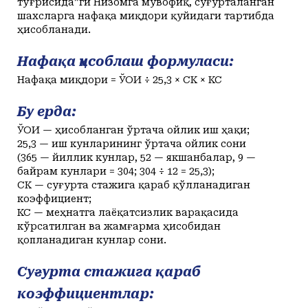
тўғрисида”ги Низомга мувофиқ, суғурталанган
шахсларга нафақа миқдори қуйидаги тартибда
ҳисобланади.
Нафақа ҳисоблаш формуласи:
Нафақа миқдори = ЎОИҲ ÷ 25,3 × СК × КС
Бу ерда:
ЎОИҲ — ҳисобланган ўртача ойлик иш ҳақи;
25,3 — иш кунларининг ўртача ойлик сони
(365 — йиллик кунлар, 52 — якшанбалар, 9 —
байрам кунлари = 304; 304 ÷ 12 = 25,3);
СК — суғурта стажига қараб қўлланадиган
коэффициент;
КС — меҳнатга лаёқатсизлик варақасида
кўрсатилган ва жамғарма ҳисобидан
қопланадиган кунлар сони.
Суғурта стажига қараб
коэффициентлар: