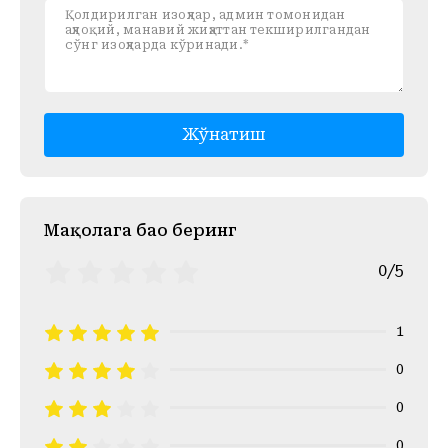
Жўнатиш
Mақолага баҳо беринг
0/5
1
0
0
0