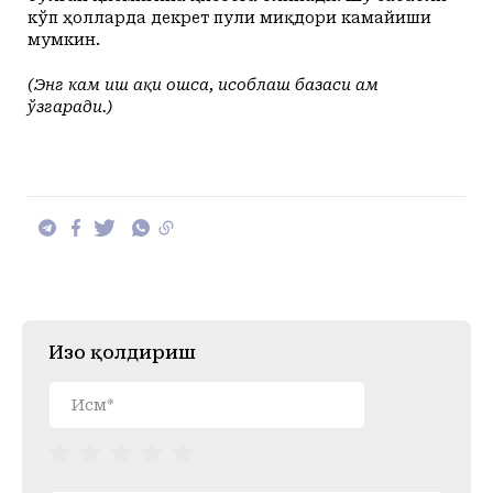
кўп ҳолларда декрет пули миқдори камайиши
мумкин.
(Энг кам иш ҳақи ошса, ҳисоблаш базаси ҳам
ўзгаради.)
Изоҳ қолдириш