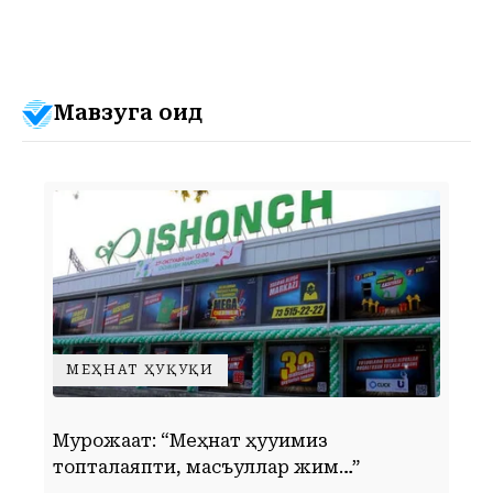
Мавзуга оид
МЕҲНАТ ҲУҚУҚИ
Мурожаат: “Меҳнат ҳуқуқимиз
Ў
топталаяпти, масъуллар жим…”
к