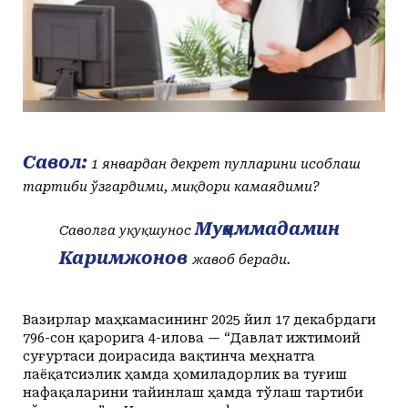
+24
+20
Yakshanba, 09
Маданият ва маърифат
Кириш
КУТУБХОНА
+25
+20
Dushanba, 10
Адабиёт
+24
+20
Seshanba, 11
БОШҚАЛАР
+23
+20
Chorshanba, 12
Суратлар сўзлаганда...
Илмий ишлар
+23
+20
Payshanba, 13
Toshkent
Hozir
02:00
03:00
04:00
05:00
06:00
07
+24
+20
Juma, 14
Shahar
+24
C
+23
C
+22
C
+22
C
+21
C
+21
C
+
Колумнистлар
Мақолалар
+23
+20
Shanba, 15
+24
c
Савол:
+24
+20
Yakshanba, 16
1 январдан декрет пулларини ҳисоблаш
АРХИВ
Касаба фаоллари учун қўлланмалар
тартиби ўзгардими, миқдори камаядими?
Ўзбекистон журналистлари
Муҳаммадамин
Саволга ҳуқуқшунос
Каримжонов
жавоб беради.
Вазирлар маҳкамасининг 2025 йил 17 декабрдаги
796-сон қарорига 4-илова — “Давлат ижтимоий
O'z
Ўз
суғуртаси доирасида вақтинча меҳнатга
лаёқатсизлик ҳамда ҳомиладорлик ва туғиш
нафақаларини тайинлаш ҳамда тўлаш тартиби