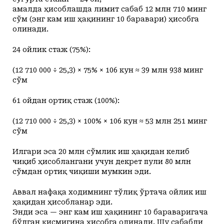
амалда ҳисоблашда лимит сабаб 12 млн 710 минг
сўм (энг кам иш ҳақининг 10 баравари) ҳисобга
олинади.
24 ойлик стаж (75%):
(12 710 000 ÷ 25,3) × 75% × 106 кун ≈ 39 млн 938 минг
сўм
61 ойдан ортиқ стаж (100%):
(12 710 000 ÷ 25,3) × 100% × 106 кун ≈ 53 млн 251 минг
сўм
Илгари эса 20 млн сўмлик иш ҳақидан келиб
чиқиб ҳисоблангани учун декрет пули 80 млн
сўмдан ортиқ чиқиши мумкин эди.
Аввал нафақа ходимнинг тўлиқ ўртача ойлик иш
ҳақидан ҳисобланар эди.
Энди эса — энг кам иш ҳақининг 10 бараваригача
бўлган қисмигина ҳисобга олинади. Шу сабабли