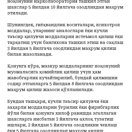
ноқонуний нарколаборатория ташкил этган
шахслар 5 йилдан 10 йилгача озодликдан маҳрум
этилади.
Шунингдек, гиёҳвандлик воситалари, психотроп
моддалар, уларнинг аналоглари ёки кучли
таъсир қилувчи моддаларни истеъмол қилиш ёки
тарқатиш учун бангихона ташкил этиш ва сақлаш
3 йилдан 5 йилгача озодликдан маҳрум қилиш
билан жазоланади.
Қонунга кўра, мазкур моддаларнинг ноқонуний
муомаласига ҳомийлик қилиш учун ҳам
жавобгарлик кучайтирилиб, бундай қилмишни
содир этганларга 5 йилдан 8 йилгача озодликдан
маҳрум қилиш жазоси қўлланилади.
Бундан ташқари, кучли таъсир қилувчи ёки
заҳарли моддаларни ўғрилик ёки фирибгарлик
йўли билан қонунга хилоф равишда эгаллаган
шахсларга нисбатан 3 йилгача ахлоқ тузатиш
ишлари, 2 йилдан 5 йилгача озодликни чеклаш
ёки 5 йилгача озодликдан маҳрум қилиш