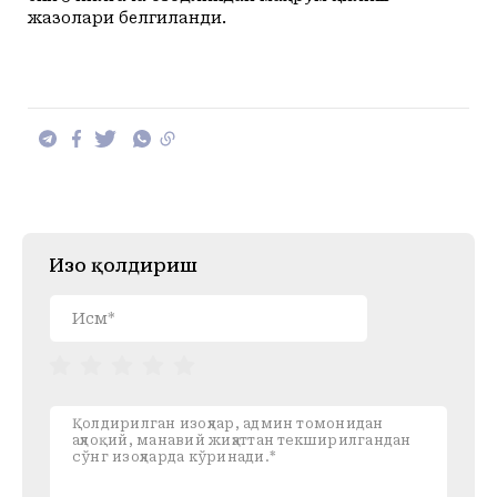
жазолари белгиланди.
Изоҳ қолдириш