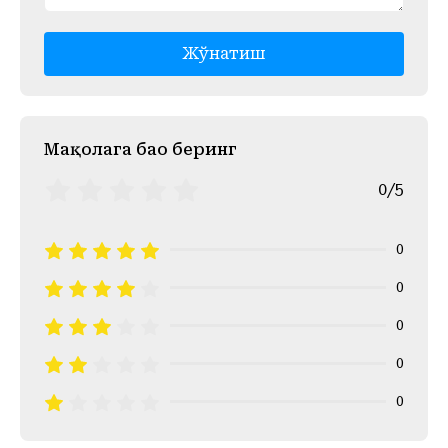
Жўнатиш
Mақолага баҳо беринг
0/5
0
0
0
0
0