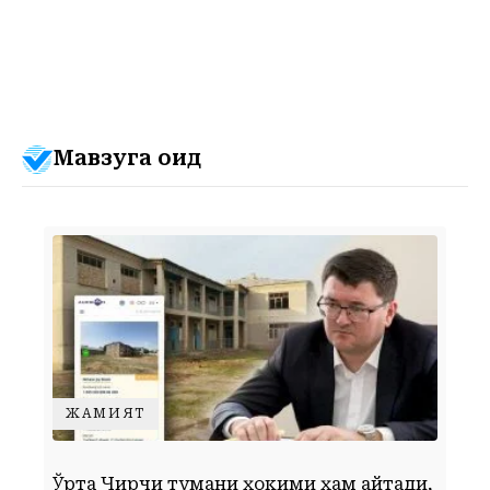
Мавзуга оид
ЖАМИЯТ
Ўрта Чирчиқ тумани ҳокими ҳам айтади,