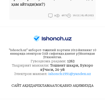
Г
ҳам қайтади(ми?)
0
16:13 | 05.08.2023
4671
"Ishonch.uz" ахборот-таҳлилий портали 2019 йилнинг 10
январида электрон ОАВ сифатида давлат рўйхатидан
ўтказилган.
Гувоҳнома рақами:
1263
Таҳририят манзили:
Тошкент шаҳри, Бухоро
кўчаси, 24-уй
Электрон манзил:
ishonch1991@yandex.uz
САЙТ ҲАҚИДА
РЕКЛАМА
АЛОҚА
БИЗ ҲАҚИМИЗДА