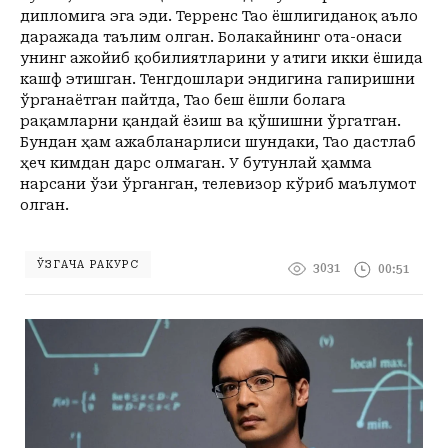
+36
+20
Yakshanba, 09
Маданият ва маърифат
дипломига эга эди. Терренc Тао ёшлигиданоқ аъло
Кириш
КУТУБХОНА
+38
+20
Dushanba, 10
даражада таълим олган. Болакайнинг ота-онаси
Адабиёт
+38
+20
Seshanba, 11
унинг ажойиб қобилиятларини у атиги икки ёшида
БОШҚАЛАР
кашф этишган. Тенгдошлари эндигина гапиришни
+39
+20
Chorshanba, 12
Суратлар сўзлаганда...
ўрганаётган пайтда, Тао беш ёшли болага
Илмий ишлар
+39
+20
Payshanba, 13
Toshkent
рақамларни қандай ёзиш ва қўшишни ўргатган.
Hozir
16:00
17:00
18:00
19:00
20:00
21
+39
+20
Juma, 14
Shahar
Бундан ҳам ажабланарлиси шундаки, Тао дастлаб
+36
C
+36
C
+36
C
+35
C
+33
C
+31
C
+
Колумнистлар
Мақолалар
+40
+20
Shanba, 15
ҳеч кимдан дарс олмаган. У бутунлай ҳамма
+36
c
+40
+20
Yakshanba, 16
нарсани ўзи ўрганган, телевизор кўриб маълумот
АРХИВ
Касаба фаоллари учун қўлланмалар
олган.
Ўзбекистон журналистлари
ЎЗГАЧА РАКУРС
3031
00:51
O'z
Ўз