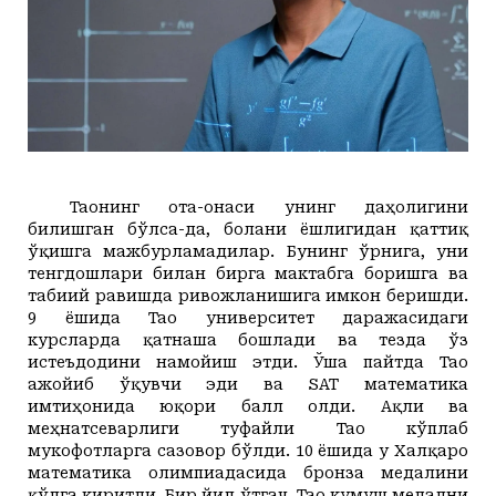
Таонинг ота-онаси унинг даҳолигини
билишган бўлса-да, болани ёшлигидан қаттиқ
ўқишга мажбурламадилар. Бунинг ўрнига,
уни
тенгдошлари билан бирга мактабга боришга ва
табиий равишда ривожланишига имкон беришди.
9 ёшида Тао университет даражасидаги
курсларда қатнаша бошлади ва тезда ўз
истеъдодини
намойиш этди.
Ўша пайтда Тао
ажойиб ўқувчи эди ва
SAT
математика
имтиҳонида юқори
балл олди. Ақли ва
меҳнатсеварлиги туфайли Тао кўплаб
мукофотларга сазовор бўлди. 10 ёшида у Халқаро
математика олимпиадасида бронза медалини
қўлга киритди. Бир йил ўтгач, Тао кумуш медални