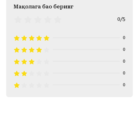
Mақолага баҳо беринг
0/5
0
0
0
0
0