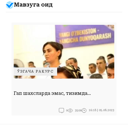
Мавзуга оид
ЎЗГАЧА РАКУРС
Ф
Гап шахсларда эмас, тизимда...
у
0
16:18 | 05.08.2023
3506