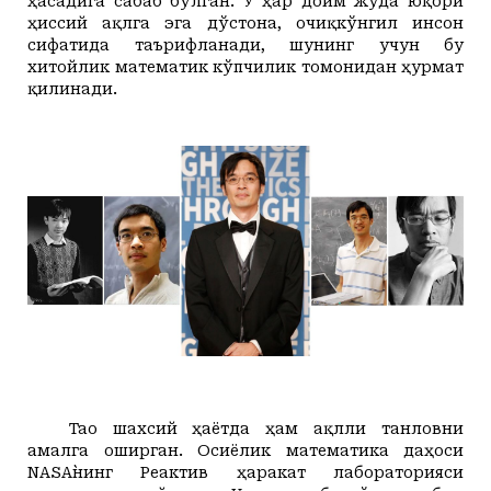
ҳасадига сабаб бўлган. У ҳар доим жуда юқори
ҳиссий ақлга эга дўстона, очиқкўнгил инсон
сифатида таърифланади, шунинг учун бу
хитойлик математик кўпчилик томонидан ҳурмат
қилинади.
Тао шахсий ҳаётда ҳам ақлли танловни
амалга оширган.
Осиёлик математика даҳоси
NASA
`нинг Реактив ҳаракат лабораторияси