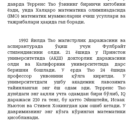
даврда Тер
р
енс Тао ўзининг биринчи китобини
ёзди, унда Халқаро математика олимпиадасида
(
IMO
) математик муаммоларни ечиш усуллари ва
тажрибалари
ҳақида гап боради
.
1992 йилда Тао магистрлик даражасини ва
аспирантурада ўқиш учун Фулбрайт
стипендиясини олди. 21 ёшида у Принстон
университетида (АҚШ) докторлик даражасини
олди ва Калифорния университетида дарс
беришни бошлади. У ерда Тао 24 ёшида
профессор
унвонини қўлга киритди
.
У
университетдаги ушбу академик лавозимга
тайинланган энг ёш одам эди. Тер
р
енс Тао
дунёдаги энг ақлли учта одамдан бири бўлиб,
IQ
даражаси 230 га тенг,
бу
ҳатто Эйнштейн, Исаак
Ньютон ва Стивен Хокингдан ҳам ошиб кет
а
ди. У
давримизнинг энг кўзга кўринган математики
ҳисобланади.