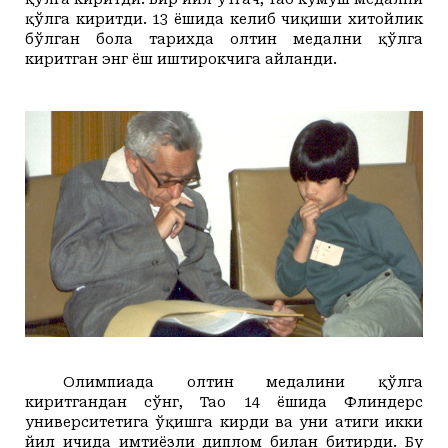
қўлга киритди. 13 ёшида
келиб чиқиши
хитойлик
бўлган
бола тарихда олтин медални қўлга
киритган энг ёш иштирокчига айланди.
Олимпиада олтин медалини қўлга
киритгандан сўнг, Тао 14 ёшида Флиндерс
университетига ўқишга кирди ва
уни
атиги икки
йил ичида имтиёзли диплом билан битирди. Бу