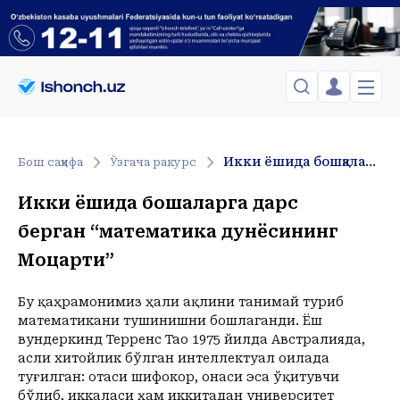
ЎЗБЕКИСТОН
TOSHKENT
Менинг саҳифам
Икки ёшида бошқаларга дарс берган “математика дунёсининг Моцарти”
Бош саҳифа
Ўзгача ракурс
Сиёсат
Менинг жавоним
ТАҲЛИЛ
Toshkent Shahar
Икки ёшида бошқаларга дарс
Сақланганлар
Chiqish
Спорт
Yakshanba, 09-August
берган “математика дунёсининг
ХОРИЖ
Telefon raqamingizni kiritng
+36
C
Иқтисод
Моцарти”
Tasdiqlash kodini SMS orqali yuboramiz
Жамият
ЎЗГАЧА РАКУРС
Сиёсат
Бу қаҳрамонимиз ҳали ақлини танимай туриб
МЕҲНАТ ҲУҚУҚИ
Иқтисод
Hozir
16:00
17:00
18:00
19:00
20:00
21:00
22:00
23:00
математикани тушинишни бошлаганди. Ёш
+36
C
+36
C
+36
C
+35
C
+33
C
+31
C
+29
C
+28
C
+26
C
вундеркинд Терренc Тао 1975 йилда Австралияда,
ҲОДИСА
асли хитойлик бўлган интеллектуал оилада
туғилган: отаси шифокор, онаси эса ўқитувчи
ИНТЕРВЬЮ
бўлиб, иккаласи ҳам иккитадан университет