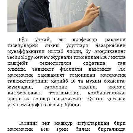
Кўп ўтмай, ёш профессор рақамли
тасвирларни сиқиш усуллари назариясини
муваффақиятли ишлаб чиқди, бу Американинг
Technology Review журнали томонидан 2007 йилда
кашфиёт технологияси сифатида
тан
олинди.
Тадқиқот фаолияти давомида Тао
математик ҳамжамият томонидан математик
тадқиқотларнинг қарийб 10 та муҳим соҳасига,
жумладан, гармоник таҳлил, қисман
дифференциал тенгламалар, комбинаторика,
аналитик сонлар назариясига қўшган ҳиссаси
учун эътирофга сазовор бўлди.
Таонинг энг машҳур ютуқларидан бири
математик Бен Грин билан биргаликда