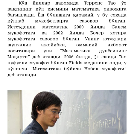
Кўп йиллар давомида Те
р
ренс Тао ўз
вақтининг кўп қисмини математика ривожига
бағишлади. Ёш бўлишига қарамай, у бу соҳада
кўплаб мукофотларга сазовор бўлган.
Истеъдодли математик
2000 йилда Салем
мукофотига ва 2002 йилда Бочер хотира
мукофотига сазовор бўлган. Унинг ютуқлари
шунчалик ажойибки, оммавий ахборот
воситалари уни “Математика
дунёсининг
М
оцарти” деб аташди.
2006 йилда, 31 ёшида Тао
нуфузли мукофот бўлган Fields медалини олди, у
кўпинча “Математика бўйича Нобел мукофоти”
деб аталади.