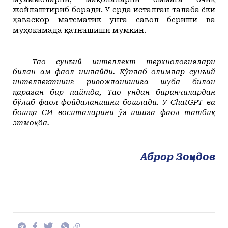
жойлаштириб боради.
У ерда исталган талаба ёки
ҳаваскор математик унга савол бериши ва
муҳокамада қатнашиши мумкин.
Тао сунъий интеллект терхнологиялари
билан ҳам фаол ишлайди. Кўплаб олимлар сунъий
интеллектнинг ривожланишига шубҳа билан
қараган бир пайтда, Тао ундан биринчилардан
бўлиб фаол фойдаланишни бошлади. У ChatGPT ва
бошқа СИ воситаларини ўз ишига фаол татбиқ
этмоқда.
Аброр Зоҳидов