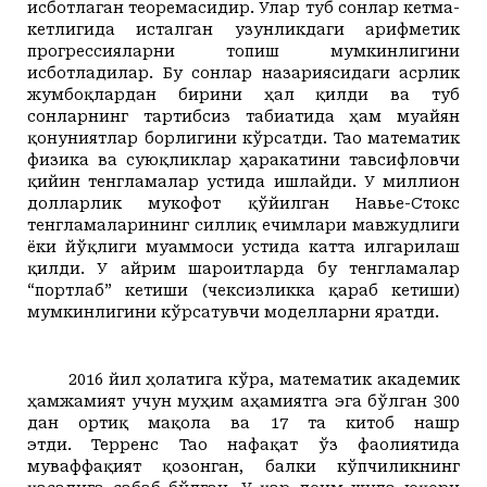
исботлаган теоремасидир. Улар туб сонлар кетма-
кетлигида исталган узунликдаги
арифметик
прогрессияларни
топиш мумкинлигини
исботладилар. Бу сонлар назариясидаги асрлик
жумбоқлардан бирини ҳал қилди ва туб
сонларнинг тартибсиз табиатида ҳам муайян
қонуниятлар борлигини кўрсатди. Тао математик
физика ва суюқликлар ҳаракатини тавсифловчи
қийин тенгламалар устида ишлайди. У миллион
долларлик мукофот қўйилган
Навье-Стокс
тенгламалари
нинг силлиқ ечимлари мавжудлиги
ёки йўқлиги муаммоси устида катта илгарилаш
қилди. У айрим шароитларда бу тенгламалар
“портлаб” кетиши (чексизликка қараб кетиши)
мумкинлигини кўрсатувчи моделларни яратди.
2016 йил ҳолатига кўра, математик академик
ҳамжамият учун муҳим аҳамиятга эга бўлган 300
дан ортиқ мақола ва 17 та китоб
нашр
этди.
Терренс Тао нафақат ўз фаолиятида
муваффақият қозонган, балки кўпчиликнинг