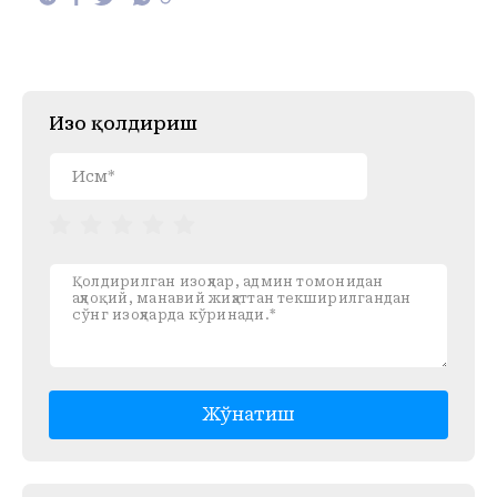
Изоҳ қолдириш
Жўнатиш