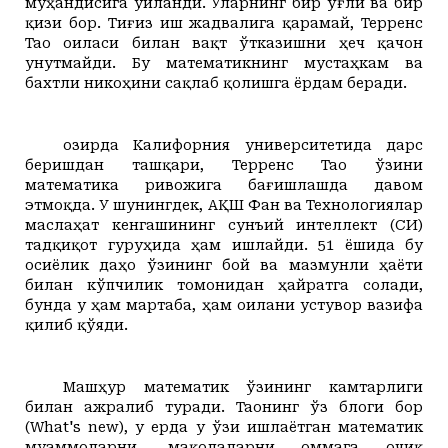
муҳандисига уйланди. Уларнинг бир ўғли ва бир
қизи бор.
Тиғиз
иш жадвалига қарамай, Терренc
Тао оиласи билан вақт ўтказишни ҳеч қачон
унутмайди. Бу математикнинг мустаҳкам ва
бахтли никоҳини сақлаб қолишга ёрдам беради.
Ҳозирда Калифорния университетида дарс
беришдан ташқари, Терренc Тао ўзини
математика ривожига бағишлашда давом
этмоқда. У шунингдек, АҚШ Фан ва Технологиялар
маслаҳат кенгашининг сунъий интеллект (
С
И)
тадқиқот гуруҳида ҳам ишлайди. 51 ёшида бу
осиёлик даҳо ўзининг бой ва мазмунли ҳаёти
билан кўпчилик томонидан ҳайратга солади,
бунда у ҳам мартаба, ҳам оилани устувор вазифа
қилиб қўяди
.
Машҳур математик ўзининг камтарлиги
билан ажралиб туради. Таонинг ўз блоги бор
(What's new), у ерда у ўзи ишлаётган математик
муаммоларни, мақолаларни оммага очиқ