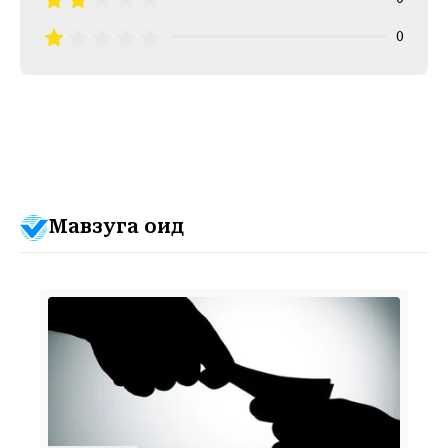
0
Мавзуга оид