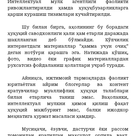
Интеллектуал мулк агентлиги фаолияти
ривожлантирилди ҳамда ҳуқуқбузарликларга
қарши курашиш тизимлари кучайтирилди.
Шу билан бирга, аҳолининг бу борадаги
ҳуқуқий саводхонлиги ҳали ҳам етарли даражада
шаклланган деб бўлмайди. Кўпчилик
интернетдаги материаллар “ҳамма учун очиқ”
деган нотўғри қарашга эга. Натижада қўшиқ,
фото, видео ёки график материаллардан
рухсатсиз фойдаланиш ҳолатлари учраб туради.
Айниқса, ижтимоий тармоқларда фаолият
юритаётган айрим блогерлар ва контент
яратувчилар муаллифлик ҳуқуқи талаблари
билан етарлича таниш эмас. Ваҳоланки,
интеллектуал мулкни ҳимоя қилиш фақат
ҳуқуқий мажбурият эмас, балки ижодкор
меҳнатига ҳурмат масаласи ҳамдир.
Мусиқачи, ёзувчи, дастурчи ёки рассом
томонидан яратилган маҳсулот ортида вақт,