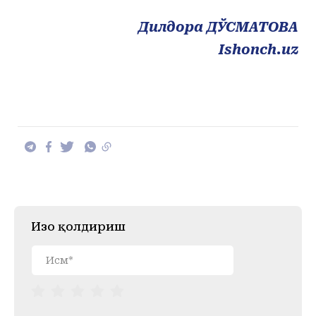
Дилдора ДЎСМАТОВА
Ishonch.uz
Изоҳ қолдириш