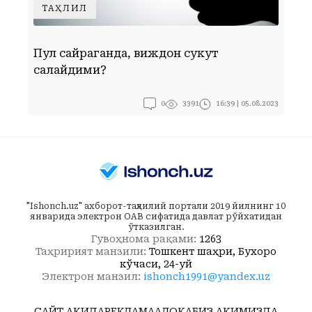
ТАҲЛИЛ
Пул сайраганда, виждон сукут
С
сақлайдими?
0
16:39 | 05.08.2023
3391
"Ishonch.uz" ахборот-таҳлилий портали 2019 йилнинг 10
январида электрон ОАВ сифатида давлат рўйхатидан
ўтказилган.
Гувоҳнома рақами:
1263
Таҳририят манзили:
Тошкент шаҳри, Бухоро
кўчаси, 24-уй
Электрон манзил:
ishonch1991@yandex.uz
САЙТ ҲАҚИДА
РЕКЛАМА
АЛОҚА
БИЗ ҲАҚИМИЗДА