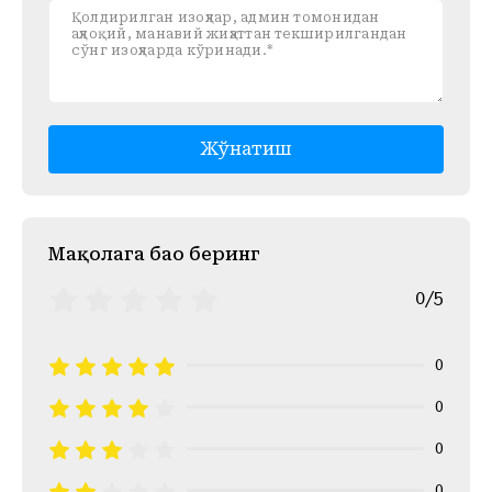
Жўнатиш
Mақолага баҳо беринг
0/5
0
0
0
0