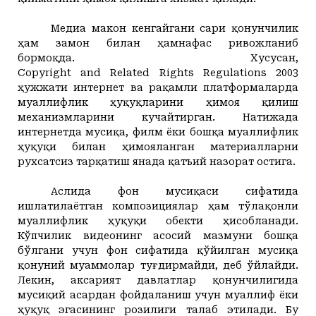
Медиа макон кенгайгани сари қонунчилик
ҳам замон билан ҳамнафас ривожланиб
бормоқда. Хусусан,
Copyright
and
Related
Rights
Regulations
2003
ҳужжати интернет ва рақамли платформаларда
муаллифлик ҳуқуқларини ҳимоя қилиш
механизмларини кучайтирган. Натижада
интернетда мусиқа, филм ёки бошқа муаллифлик
ҳуқуқи билан ҳимояланган материалларни
рухсатсиз тарқатиш янада қатъий назорат остига.
Аслида фон мусиқаси сифатида
ишлатилаётган композициялар ҳам тўлақонли
муаллифлик ҳуқуқи обекти ҳисобланади.
Кўпчилик видеонинг асосий мазмуни бошқа
бўлгани учун фон сифатида қўйилган мусиқа
қонуний муаммолар туғдирмайди, деб ўйлайди.
Лекин, аксарият давлатлар қонунчилигида
мусиқий асардан фойдаланиш учун муаллиф ёки
ҳуқуқ эгасининг розилиги талаб этилади. Бу