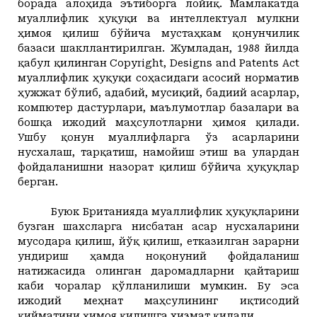
борада алоҳида эътиборга лойиқ. Мамлакатда
муаллифлик ҳуқуқи ва интеллектуал мулкни
ҳимоя қилиш бўйича мустаҳкам қонунчилик
базаси шакллантирилган. Жумладан, 1988 йилда
қабул қилинган Copyright, Designs and Patents Act
муаллифлик ҳуқуқи соҳасидаги асосий норматив
ҳужжат бўлиб, адабий, мусиқий, бадиий асарлар,
компютер дастурлари, маълумотлар базалари ва
бошқа ижодий маҳсулотларни ҳимоя қилади.
Ушбу қонун муаллифларга ўз асарларини
нусхалаш, тарқатиш, намойиш этиш ва улардан
фойдаланишни назорат қилиш бўйича ҳуқуқлар
бер
ган
.
Буюк Британияда муаллифлик ҳуқуқларини
бузган шахсларга нисбатан асар нусхаларини
мусодара қилиш, йўқ қилиш, етказилган зарарни
ундириш ҳамда ноқонуний фойдаланиш
натижасида олинган даромадларни қайтариш
каби чоралар қўлланилиши мумкин. Бу эса
ижодий меҳнат маҳсулининг иқтисодий
қийматини ҳимоя қилишга хизмат қилади.