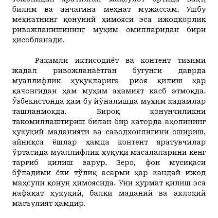
билим ва анчагина меҳнат мужассам. Ушбу
меҳнатнинг қонуний ҳимояси эса ижодкорлик
ривожланишининг муҳим омилларидан бири
ҳисобланади.
Рақамли иқтисодиёт ва контент тизими
жадал ривожланаётган бугунги даврда
муаллифлик ҳуқуқларига риоя қилиш ҳар
қачонгидан ҳам муҳим аҳамият касб этмоқда.
Ўзбекистонда ҳам бу йўналишда муҳим қадамлар
ташланмоқда. Бироқ қонунчиликни
такомиллаштириш билан бир қаторда аҳолининг
ҳуқуқий маданияти ва саводхонлигини ошириш,
айниқса ёшлар ҳамда контент яратувчилар
ўртасида муаллифлик ҳуқуқи масалаларини кенг
тарғиб қилиш зарур. Зеро, фон мусиқаси
бўладими ёки тўлиқ асарми ҳар қандай ижод
маҳсули қонун ҳимоясида. Уни ҳурмат қилиш эса
нафақат ҳуқуқий, балки маданий ва ахлоқий
масъулият ҳамдир.