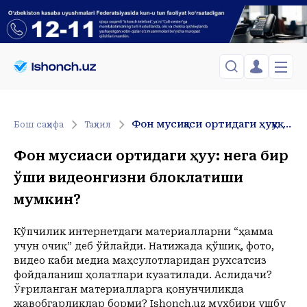
ЎЗБЕКИСТОН
TOSHKENT
Менинг саҳифам
Фон мусиқаси ортидаги ҳуқуқ: нега бир қўшиқ видеонгизни блоклатиши мумкин?
Бош саҳифа
Таҳлил
Сиёсат
Менинг жавоним
ТАҲЛИЛ
Toshkent Shahar
Фон мусиқаси ортидаги ҳуқуқ: нега бир
Сақланганлар
Chiqish
Спорт
Shanba, 08-August
қўшиқ видеонгизни блоклатиши
ХОРИЖ
Telefon raqamingizni kiritng
+28
C
Иқтисод
мумкин?
Tasdiqlash kodini SMS orqali yuboramiz
Жамият
ЎЗГАЧА РАКУРС
Сиёсат
Кўпчилик интернетдаги материалларни “ҳамма
МЕҲНАТ ҲУҚУҚИ
Иқтисод
Hozir
23:00
учун очиқ” деб ўйлайди. Натижада қўшиқ, фото,
+28
C
+25
C
видео каби медиа маҳсулотларидан рухсатсиз
ҲОДИСА
фойдаланиш ҳолатлари кузатилади. Аслидачи?
Ўғриланган материалларга қонунчиликда
ИНТЕРВЬЮ
жавобгарликлар борми? Ishonch.uz мухбири ушбу