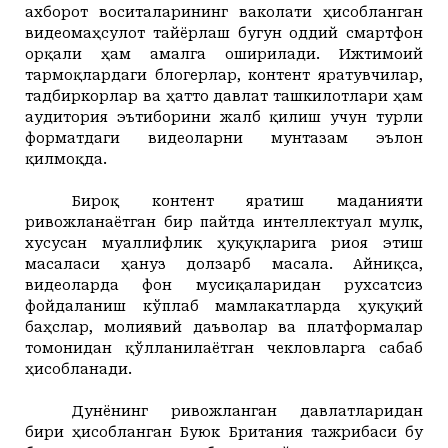
ахборот воситаларининг ваколати ҳисобланган
видеомаҳсулот тайёрлаш бугун оддий смартфон
орқали ҳам амалга оширилади. Ижтимоий
тармоқлардаги блогерлар, контент яратувчилар,
тадбиркорлар ва ҳатто давлат ташкилотлари ҳам
аудитория эътиборини жалб қилиш учун турли
форматдаги видеоларни мунтазам эълон
қилмоқда.
Бироқ контент яратиш маданияти
ривожланаётган бир пайтда интеллектуал мулк,
хусусан муаллифлик ҳуқуқларига риоя этиш
масаласи ҳануз долзарб масала. Айниқса,
видеоларда фон мусиқаларидан рухсатсиз
фойдаланиш кўплаб мамлакатларда ҳуқуқий
баҳслар, молиявий даъволар ва платформалар
томонидан қўлланилаётган чекловларга сабаб
ҳисобланади
.
Дунёнинг ривожланган давлатларидан
бири
ҳисобланган Буюк Британия тажрибаси бу