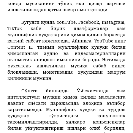
қоида мусиқанинг тўлиқ ёки қисқа парчаси
ишлатилишидан қатъи назар амал қилади.
Бугунги кунда
YouTube
,
Facebook
,
Instagram
,
TikTok
каби йирик платформалар ҳам
муаллифлик ҳуқуқларини ҳимоя қилиш борасида
қатъий сиёсат юритмоқда. Айниқса,
YouTube
’нинг
Cо
ntent
ID
тизими муаллифлик ҳуқуқи билан
ҳимояланган аудио ва видеоматериалларни
автоматик аниқлаш имконини беради. Натижада
рухсатсиз ишлатилган мусиқа сабаб видео
блокланиши, монетизация ҳуқуқидан маҳрум
қилиниши мумкин.
Сўнгги йилларда Ўзбекистонда ҳам
интеллектуал мулкни ҳимоя қилиш масаласига
давлат сиёсати даражасида алоҳида эътибор
қаратилмоқда. Муаллифлик ҳуқуқи ва турдош
ҳуқуқлар тўғрисидаги қонунчилик
такомиллаштирилди, халқаро конвенсиялар
билан уйғунлаштириш ишлари олиб борилди,