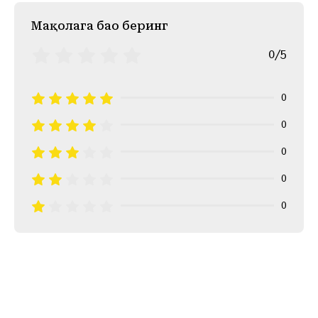
Mақолага баҳо беринг
0/5
0
0
0
0
0