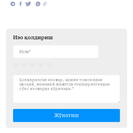
Изоҳ қолдириш
Жўнатиш