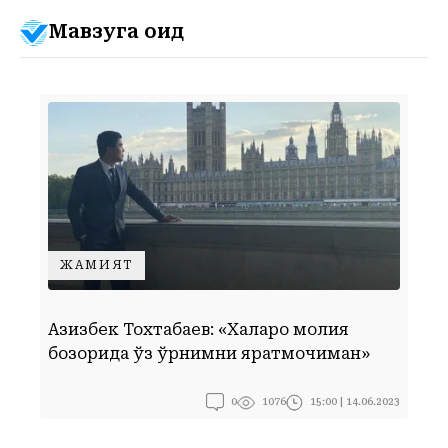
Мавзуга оид
ЖАМИЯТ
“
Азизбек Тохтабаев: «Халқаро молия
и
бозорида ўз ўрнимни яратмоқчиман»
б
0
15:00 | 14.06.2023
1076