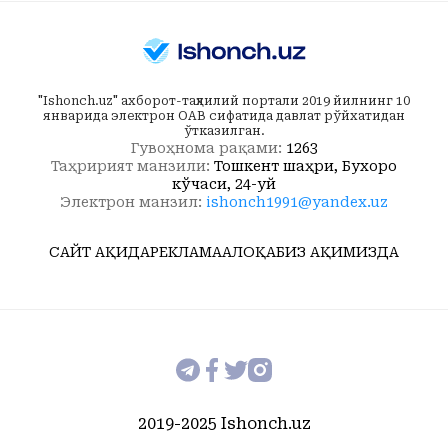
"Ishonch.uz" ахборот-таҳлилий портали 2019 йилнинг 10
январида электрон ОАВ сифатида давлат рўйхатидан
ўтказилган.
Гувоҳнома рақами:
1263
Таҳририят манзили:
Тошкент шаҳри, Бухоро
кўчаси, 24-уй
Электрон манзил:
ishonch1991@yandex.uz
САЙТ ҲАҚИДА
РЕКЛАМА
АЛОҚА
БИЗ ҲАҚИМИЗДА
2019-2025 Ishonch.uz