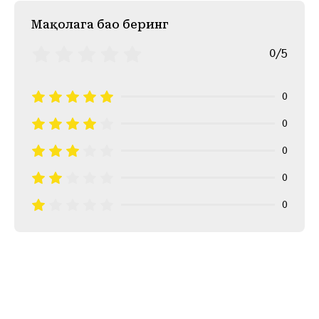
Mақолага баҳо беринг
0/5
0
0
0
0
0