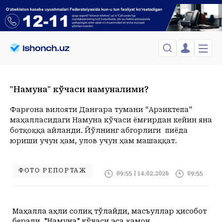
ЎЗБЕКИСТОН
TOSHKENT
"Намуна" кўчаси намуналими?
Менинг саҳифам
Сиёсат
Менинг жавоним
ТАҲЛИЛ
Toshkent Shahar
Фарғона вилояти Данғара тумани “Арзиктепа”
Сақланганлар
маҳалласидаги Намуна кўчаси ёмғирдан кейин яна
Chiqish
Спорт
Juma, 07-August
ХОРИЖ
Telefon raqamingizni kiritng
ботқоққа айланди. Йўлнинг абгорлиги пиёда
+22
C
юриши учун ҳам, улов учун ҳам машаққат.
Иқтисод
Tasdiqlash kodini SMS orqali yuboramiz
Жамият
ЎЗГАЧА РАКУРС
Сиёсат
МЕҲНАТ ҲУҚУҚИ
Иқтисод
ФОТО РЕПОРТАЖ
09:55 | 14.02.2026
09:55
Hozir
03:00
04:00
05:00
06:00
07:00
08:00
09:00
10:00
1
+22
C
+21
C
+20
C
+20
C
+19
C
+21
C
+24
C
+28
C
+30
C
+
ҲОДИСА
Маҳалла аҳли солиқ тўлайди, масъуллар ҳисобот
ИНТЕРВЬЮ
беради. "Намуна" кўчаси эса ҳамон