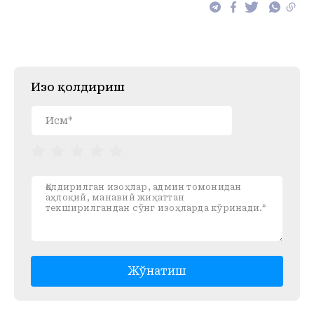
Изоҳ қолдириш
Жўнатиш