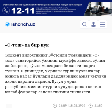
TOSHKENT
«Оқ-тош» да бир кун
Toshkent Shahar
Тошкент вилоятининг Бўстонлиқ туманидаги «Оқ-
тош» санаторийси ўзининг мусаффо ҳавоси, сўлим
Shanba, 08-August
жойлари-ю, гўзал манзараси билан тилларга
Toshkent
Hozir
16:00
17:00
18:00
19:00
20:00
21
+37
C
тушган. Шунингдек, у ердаги турли муолажалар
Shahar
+37
C
+36
C
+36
C
+35
C
+34
C
+31
C
+
айниқса нафас йўллари дардларидан азият чекувчи
+37
c
аҳоли дардига дармон. Бугун у ерда
республикамизнинг турли ҳудудларидан келган
Hozir
16:00
17:00
18:00
19:00
20:00
21:00
22:00
23:00
юзлаб фуқаролар саломатлигини тиклаяпти.
+37
C
+36
C
+36
C
+35
C
+34
C
+31
C
+30
C
+27
C
+26
C
21:50 | 15.05.2026
21:50