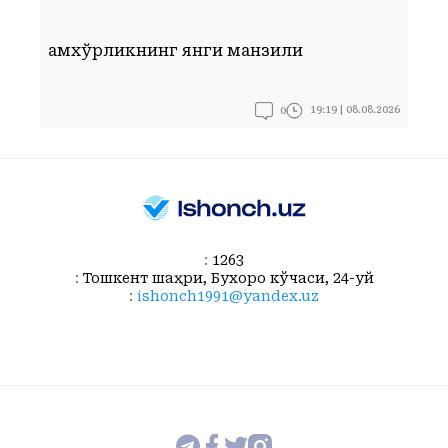
Ғамхўрликнинг янги манзили
Ф
0
19:19 | 08.08.2026
:
1263
:
Тошкент шаҳри, Бухоро кўчаси, 24-уй
:
ishonch1991@yandex.uz