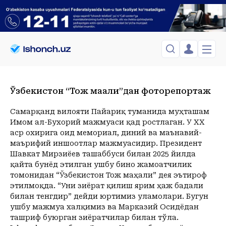
ЎЗБЕКИСТОН
TOSHKENT
Ўзбекистон “Тож маҳали”дан фоторепортаж
Менинг саҳифам
Сиёсат
Менинг жавоним
ТАҲЛИЛ
Toshkent Shahar
Самарқанд вилояти Пайариқ туманида муҳташам
Сақланганлар
Имом aл-Бухорий мажмуаси қад ростлаган. У ХХ
Chiqish
Спорт
Shanba, 08-August
ХОРИЖ
Telefon raqamingizni kiritng
аср охирига оид мемориал, диний ва маънавий-
+20
C
маърифий иншоотлар мажмуасидир. Президент
Иқтисод
Tasdiqlash kodini SMS orqali yuboramiz
Жамият
ЎЗГАЧА РАКУРС
Шавкат Мирзиёев ташаббуси билан 2025 йилда
қайта бунёд этилган ушбу бино жамоатчилик
Сиёсат
МЕҲНАТ ҲУҚУҚИ
Иқтисод
томонидан “Ўзбекистон Тож маҳали” дея эътироф
Hozir
06:00
07:00
08:00
09:00
10:00
11:00
12:00
13:00
1
этилмоқда. “Уни зиёрат қилиш ярим ҳаж бадали
+20
C
+20
C
+22
C
+25
C
+28
C
+30
C
+32
C
+34
C
+35
C
+
ҲОДИСА
билан тенгдир” дейди юртимиз уламолари. Бугун
ушбу мажмуа халқимиз ва Марказий Осидёдан
ИНТЕРВЬЮ
ташриф буюрган зиёратчилар билан тўла.