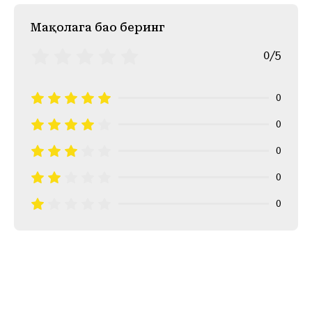
Mақолага баҳо беринг
0/5
0
0
0
0
0