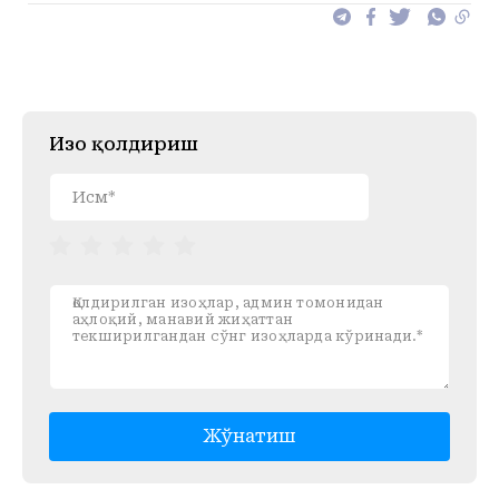
Изоҳ қолдириш
Жўнатиш