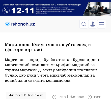
ЎЗБЕКИСТОН
TOSHKENT
Марғилонда Кумуш яшаган уйга саёҳат
Менинг саҳифам
(фоторепортаж)
Сиёсат
Менинг жавоним
ТАҲЛИЛ
Toshkent Shahar
Сақланганлар
Марғилон шаҳрида бунёд этилган Бурҳониддин
Chiqish
Спорт
Shanba, 08-August
ХОРИЖ
Telefon raqamingizni kiritng
Марғиноний номидаги маърифий-маданий ва
+35
C
туризм маркази 35 гектар майдонни эгаллаган
Иқтисод
Tasdiqlash kodini SMS orqali yuboramiz
Жамият
ЎЗГАЧА РАКУРС
бўлиб, ҳар куни у ерга минглаб меҳмонлар ва
водий аҳли саёҳатга келишмоқда.
Сиёсат
МЕҲНАТ ҲУҚУҚИ
Иқтисод
Hozir
14:00
15:00
16:00
17:00
18:00
19:00
20:00
21:00
2
+35
C
+36
C
+37
C
+36
C
+36
C
+35
C
+34
C
+31
C
+30
C
+
ҲОДИСА
ФОТО РЕПОРТАЖ
19:39 | 06.05.2026
19:39
ИНТЕРВЬЮ