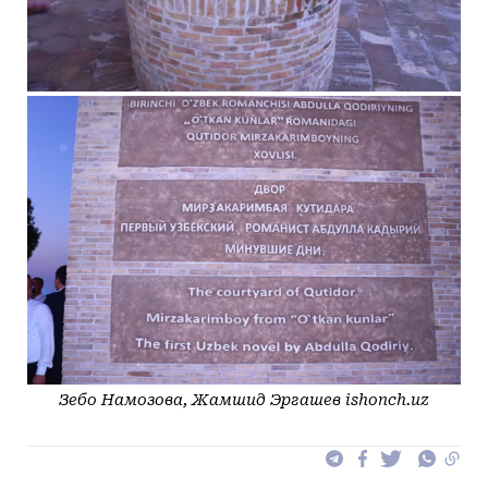
Зебо Намозова, Жамшид Эргашев ishonch.uz