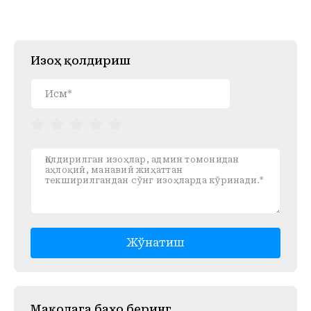
Изоҳ қолдириш
Жўнатиш
Mақолага баҳо беринг