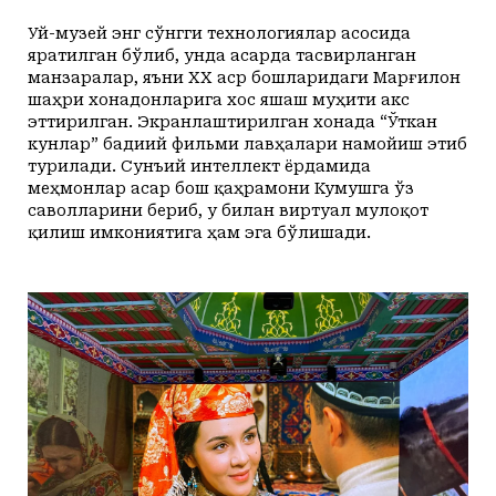
Уй-музей энг сўнгги технологиялар асосида
яратилган бўлиб, унда асарда тасвирланган
манзаралар, яъни XX аср бошларидаги Марғилон
шаҳри хонадонларига хос яшаш муҳити акс
эттирилган. Экранлаштирилган хонада “Ўткан
кунлар” бадиий фильми лавҳалари намойиш этиб
турилади. Сунъий интеллект ёрдамида
меҳмонлар асар бош қаҳрамони Кумушга ўз
саволларини бериб, у билан виртуал мулоқот
қилиш имкониятига ҳам эга бўлишади.