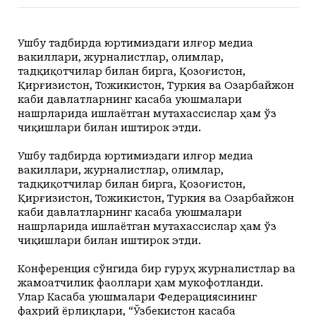
+34
+20
Shanba, 08
Маданият ва маърифат
Кириш
КУТУБХОНА
+37
+20
Yakshanba, 09
Адабиёт
+38
+20
Dushanba, 10
Ушбу тадбирда юртимиздаги илғор медиа
БОШҚАЛАР
+38
+20
вакиллари, журналистлар, олимлар,
Seshanba, 11
Суратлар сўзлаганда...
тадқиқотчилар билан бирга, Қозоғистон,
Илмий ишлар
+39
+20
Chorshanba, 12
Toshkent
Қирғизистон, Тожикистон, Туркия ва Озарбайжон
Hozir
13:00
14:00
15:00
16:00
17:00
18
+38
+20
Payshanba, 13
Shahar
каби давлатларнинг касаба уюшмалари
+34
C
+35
C
+36
C
+37
C
+36
C
+36
C
+
Колумнистлар
Мақолалар
+38
+20
Juma, 14
нашрларида ишлаётган мутахассислар ҳам ўз
+34
c
+38
+20
Shanba, 15
чиқишлари билан иштирок этди.
АРХИВ
Касаба фаоллари учун қўлланмалар
Ушбу тадбирда юртимиздаги илғор медиа
Ўзбекистон журналистлари
вакиллари, журналистлар, олимлар,
тадқиқотчилар билан бирга, Қозоғистон,
Қирғизистон, Тожикистон, Туркия ва Озарбайжон
каби давлатларнинг касаба уюшмалари
нашрларида ишлаётган мутахассислар ҳам ўз
чиқишлари билан иштирок этди.
O'z
Ўз
Конференция сўнгида бир гуруҳ журналистлар ва
жамоатчилик фаоллари ҳам мукофотланди.
Улар Касаба уюшмалари Федерациясининг
фахрий ёрлиқлари, “Ўзбекистон касаба