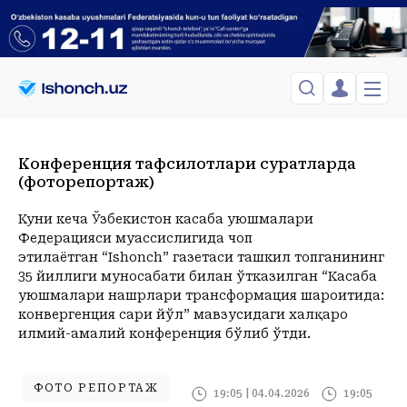
ЎЗБЕКИСТОН
TOSHKENT
Конференция тафсилотлари суратларда
Менинг саҳифам
(фоторепортаж)
Сиёсат
Менинг жавоним
ТАҲЛИЛ
Toshkent Shahar
Сақланганлар
Куни кеча Ўзбекистон касаба уюшмалари
Chiqish
Спорт
Shanba, 08-August
ХОРИЖ
Telefon raqamingizni kiritng
Федерацияси муассислигида чоп
+34
C
этилаётган “Ishonch” газетаси ташкил топганининг
Иқтисод
Tasdiqlash kodini SMS orqali yuboramiz
Жамият
ЎЗГАЧА РАКУРС
35 йиллиги муносабати билан ўтказилган “Касаба
уюшмалари нашрлари трансформация шароитида:
Сиёсат
МЕҲНАТ ҲУҚУҚИ
Иқтисод
конвергенция сари йўл” мавзусидаги халқаро
Hozir
13:00
14:00
15:00
16:00
17:00
18:00
19:00
20:00
2
илмий-амалий конференция бўлиб ўтди.
+34
C
+35
C
+36
C
+37
C
+36
C
+36
C
+35
C
+34
C
+31
C
+
ҲОДИСА
ИНТЕРВЬЮ
ФОТО РЕПОРТАЖ
19:05 | 04.04.2026
19:05