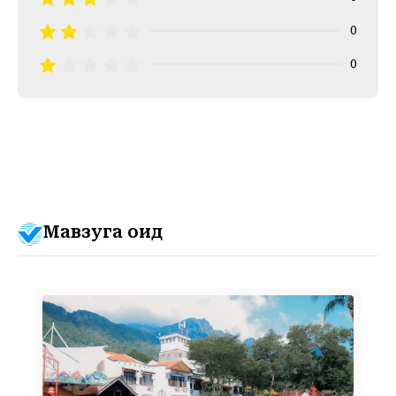
0
0
Мавзуга оид