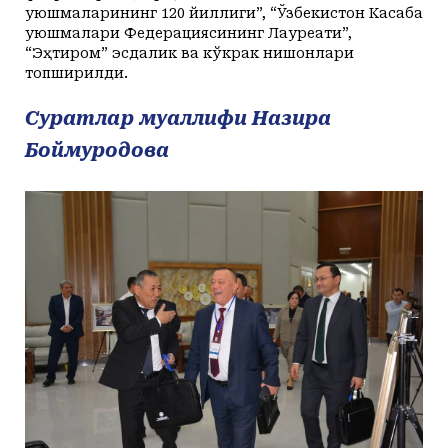
уюшмаларининг 120 йиллиги”, “Ўзбекистон Касаба
уюшмалари Федерациясининг Лауреати”,
“Эҳтиром” эсдалик ва кўкрак нишонлари
топширилди.
Суратлар муаллифи Назира
Боймуродова