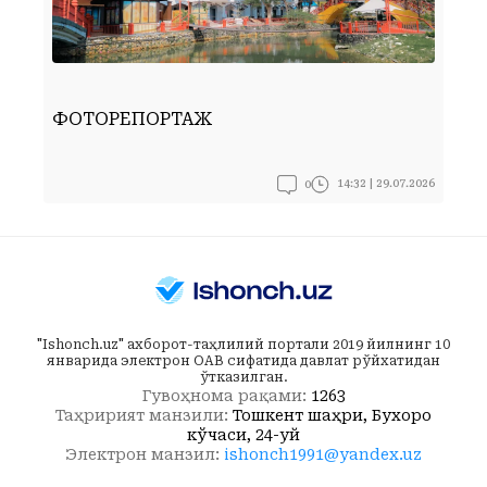
ФОТОРЕПОРТАЖ
Ф
0
14:32 | 29.07.2026
"Ishonch.uz" ахборот-таҳлилий портали 2019 йилнинг 10
январида электрон ОАВ сифатида давлат рўйхатидан
ўтказилган.
Гувоҳнома рақами:
1263
Таҳририят манзили:
Тошкент шаҳри, Бухоро
кўчаси, 24-уй
Электрон манзил:
ishonch1991@yandex.uz