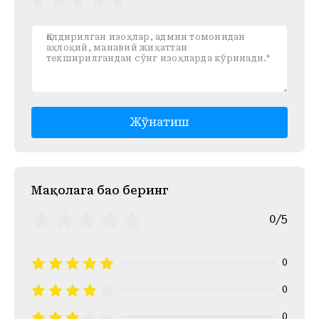
Жўнатиш
Mақолага баҳо беринг
0/5
0
0
0