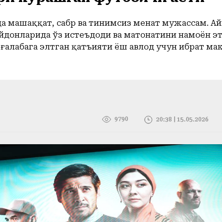
да машаққат, сабр ва тинимсиз меҳнат мужассам. Ай
айдонларида ўз истеъдоди ва матонатини намоён эт
 ғалабага элтган қатъияти ёш авлод учун ибрат ма
9790
20:38 | 15.05.2026