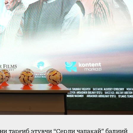
ни тарғиб этувчи “Сеҳрли чапақай” бадиий