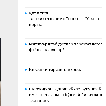
Қурилиш
ташкилотларига: Тошкент “бедарвоза
керак!
Миллиардлаб доллар харажатлар: жа
фойда ёки зарар?
Иккинчи тарсакини едик
Шерзодхон Қудратхўжа: Бугунги ўйи
имтиҳончи домла бўлмай йигитларим
тилайлик