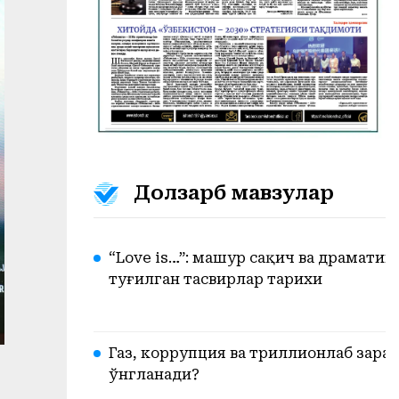
Долзарб мавзулар
“Love is…”: машҳур сақич ва драматик
туғилган тасвирлар тарихи
Газ, коррупция ва триллионлаб зарар.
ўнгланади?