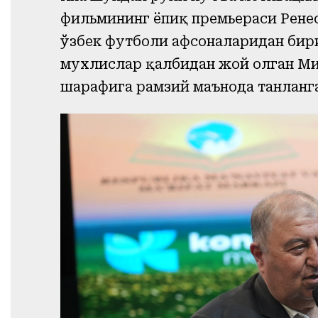
фильмининг ёпиқ премьераси Ренес
ўзбек футболи афсоналаридан бири
мухлислар қалбидан жой олган М
шарафига рамзий маънода танланг