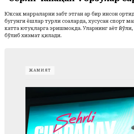
Юксак марраларни забт этган ҳар бир инсон орти
бугунги ёшлар турли соҳаларда, хусусан спорт м
катта ютуқларга эришмоқда. Уларнинг ҳаёт йўли,
бўлиб хизмат қилади.
ЖАМИЯТ