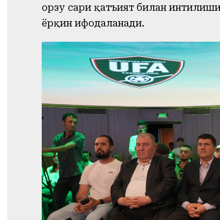
орзу сари қатъият билан интилиши,
ёрқин ифодаланади.