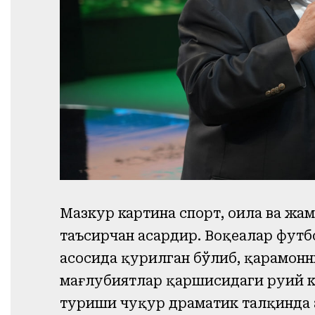
Мазкур картина спорт, оила ва ж
таъсирчан асардир. Воқеалар футбо
асосида қурилган бўлиб, қаҳрамон
мағлубиятлар қаршисидаги руҳий к
туриши чуқур драматик талқинда 