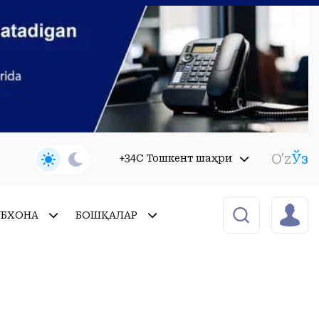
O'z
Ўз
+34C Тошкент шаҳри
УБХОНА
БОШҚАЛАР