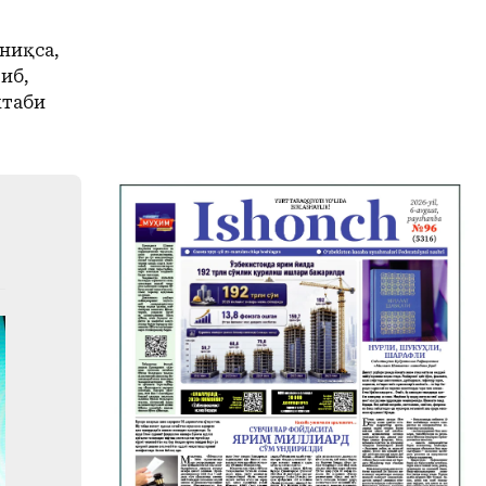
ниқса,
иб,
ктаби