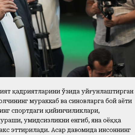
амият қадриятларини ўзида уйғунлаштирган
лчининг мураккаб ва синовларга бой ҳаёти
нинг спортдаги қийинчиликлари,
ураши, умидсизликни енгиб, яна оёққа
акс эттирилади. Асар давомида инсоннинг