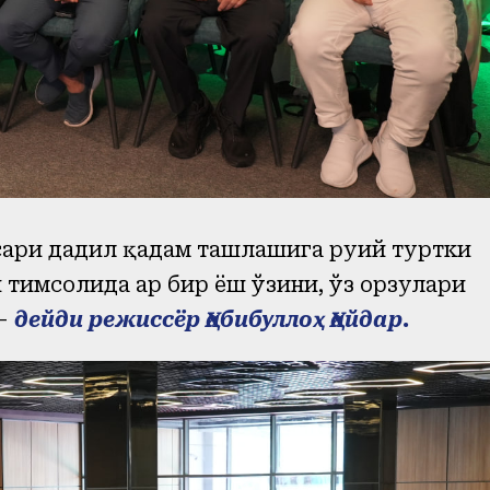
ари дадил қадам ташлашига руҳий туртки
 тимсолида ҳар бир ёш ўзини, ўз орзулари
—
дейди режиссёр Ҳабибуллоҳ Ҳайдар.