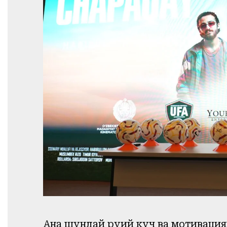
Ана шундай руҳий куч ва мотивация