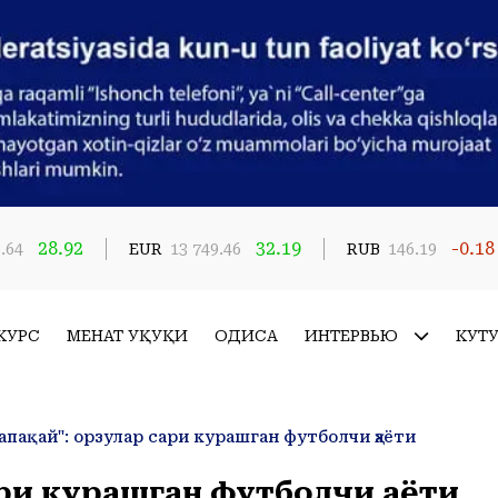
28.92
32.19
-0.18
.64
EUR
13 749.46
RUB
146.19
КУРС
МЕҲНАТ ҲУҚУҚИ
ҲОДИСА
ИНТЕРВЬЮ
КУТ
чапақай": орзулар сари курашган футболчи ҳаёти
ари курашган футболчи ҳаёти