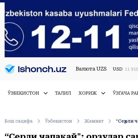
Валюта UZS
USD
11 915
ЎЗБЕКИСТОН
ТАҲЛИЛ
ХОРИЖ
ЎЗГАЧА РА
Бош саҳифа
Ўзбекистон
Жамият
“Сеҳрли 
“Сеҳрли чапақай": орзулар с