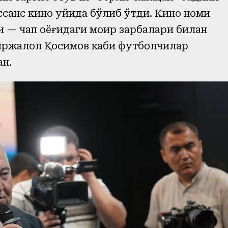
санс кино уйида бўлиб ўтди. Кино номи
 — чап оёғидаги моҳир зарбалари билан
иржалол Қосимов каби футболчилар
ан.