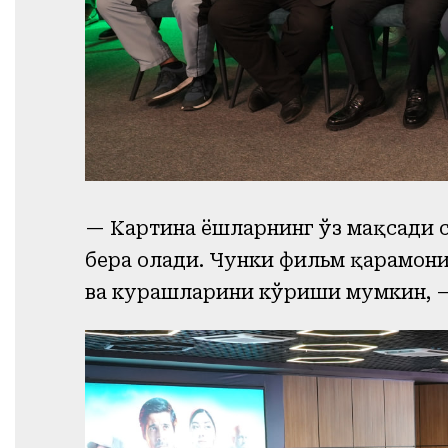
— Картина ёшларнинг ўз мақсади с
бера олади. Чунки фильм қаҳрамони
ва курашларини кўриши мумкин, 