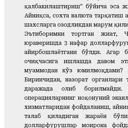
қалбакилаштириш” бўйича эса ж
Айниқса, сохта валюта тарқатиш а
шахсларга озодликдан маҳрум қил
Эътиборимни тортган жиҳат, 
юраверишда 3 нафар долларфуру
айирбошлаётгани бўлди. Агар 
очиқчасига ишлашда давом эт
муаммодан кўз юмилмоқдами? А
Биринчидан, назорат органлари
даражада олиб борилмайди. 
операцияларнинг ноқонуний эканли
хизматларидан фойдаланиш, айниқса
талаб қиладиган жараён бўл
долларфурушлар моҳирона фойд