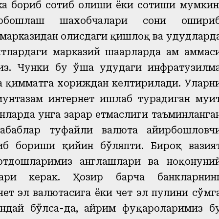
кка бориб сотиб олиши ёки сотиши мумкин
ирбошлаш шахобчалари сони ошири
марказидан олисдаги қишлоқ ва ҳудудлард
тлардаги марказий шаҳарларда ҳам ҳаммас
из. Чунки бу ўша ҳудудаги инфратузилм
да қимматга хориждан келтирилади. Уларн
мунтазам интернет ишлаб турадиган муҳи
унларда унга зарар етмаслиги таъминланга
абаблар туфайли валюта айирбошловч
иб бориши қийин бўляпти. Бироқ вазия
ртдошларимиз англашлари ва ноқонуни
лари керак. Ҳозир барча банкларнин
чет эл валютасига ёки чет эл пулини сўмг
ндай бўлса-да, айрим фуқароларимиз б