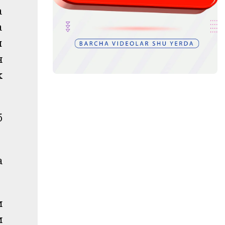
а
а
и
н
к
б
а
м
м