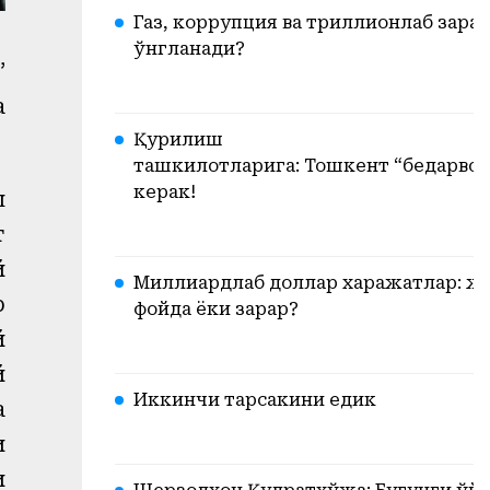
Газ, коррупция ва триллионлаб зарар
ўнгланади?
”
а
Қурилиш
ташкилотларига: Тошкент “бедарвоз
керак!
ш
т
й
Миллиардлаб доллар харажатлар: ж
р
фойда ёки зарар?
й
й
Иккинчи тарсакини едик
а
и
и