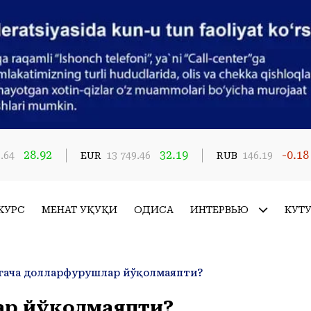
28.92
32.19
-0.18
.64
EUR
13 749.46
RUB
146.19
КУРС
МЕҲНАТ ҲУҚУҚИ
ҲОДИСА
ИНТЕРВЬЮ
КУТ
игача долларфурушлар йўқолмаяпти?
лар йўқолмаяпти?