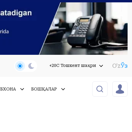
O'z
Ўз
+20C Тошкент шаҳри
УБХОНА
БОШҚАЛАР