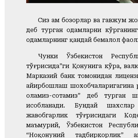
Сиз ҳам бозорлар ва гавжум ж
деб турган одамларни кўрганин
одамларнинг қандай бемалол фаол
Чунки Ўзбекистон Республ
тўғрисида”ги Қонунига кўра, ва
Марказий банк томонидан лиценз
айирбошлаш шохобчаларигагина р
оламиз-сотамиз” деб турган ш
ҳисобланади. Бундай шахсла
жавобгарлик тўғрисидаги Код
маъмурий, Ўзбекистон Республ
“Ноқонуний тадбиркорлик” ҳ