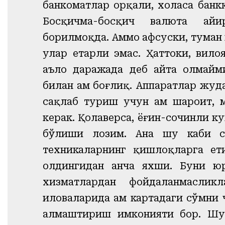
банкоматлар орқали, хоҳласа бан
Босқичма-босқич валюта ай
борилмоқда. Аммо афсуски, туман 
улар етарли эмас. Ҳаттоки, вилоя
аъло даражада деб айта олмайм
билан ҳам боғлиқ. Аппаратлар жу
сақлаб туриш учун ҳам шароит, 
керак. Қолаверса, ёғин-сочинли к
бўлиши лозим. Ана шу каби с
техникаларнинг қишлоқларга ет
олдингидан анча яхши. Буни ю
хизматлардан фойдаланмаслик
иловаларида ҳам картадаги сўмни 
алмаштириш имконияти бор. Шу