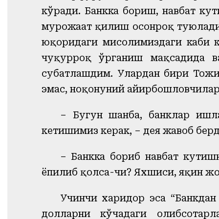
кўради. Банкка бориш, навбат ку
мурожаат қилиш осонроқ туюлади.
юқоридаги мисолимиздаги каби к
чуқурроқ ўрганиш мақсадида в
суҳбатлашдим. Улардан бири Тожи
эмас, ноқонуний айирбошловчилар
– Бугун шанба, банклар ишл
кетишимиз керак, – дея жавоб берд
– Банкка бориб навбат кутиш
ёпилиб қолса-чи? Яхшиси, яқин жо
Учинчи харидор эса “Банкдан
долларни кўчадаги олибсотарл