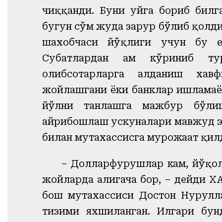
чиққанди. Буни уйга бориб билг
бугун сўм жуда зарур бўлиб қолд
шахобчаси йўқлиги учун бу е
Суҳбатлардан ҳам кўриниб ту
олибсотарларга алданиш хав
жойлашгани ёки банклар ишламаё
йўлни танлашга мажбур бўлиш
айрибошлаш ускуналари мавжуд эм
билан мутахассисга мурожаат қил
– Долларфурушлар кам, йўқол
жойларда ҳалигача бор, – дейди Х
бош мутахассиси Достон Нурулла
тизими яхшиланган. Илгари бун