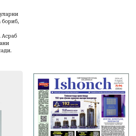
 уларни
 бориб,
 Асраб
гани
ади.