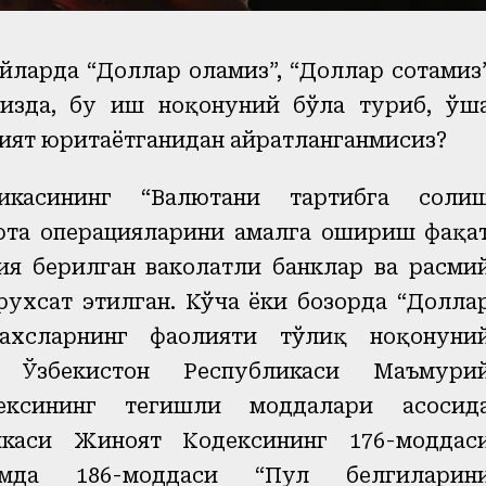
ойларда “Доллар оламиз”, “Доллар сотамиз
гизда, бу иш ноқонуний бўла туриб, ўш
ият юритаётганидан ҳайратланганмисиз?
икасининг “Валютани тартибга соли
люта операцияларини амалга ошириш фақа
ия берилган ваколатли банклар ва расми
ухсат этилган. Кўча ёки бозорда “Долла
ахсларнинг фаолияти тўлиқ ноқонуни
р Ўзбекистон Республикаси Маъмури
ексининг тегишли моддалари асосид
икаси Жиноят Кодексининг 176-моддас
амда 186-моддаси “Пул белгиларин