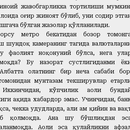
иноий жавобгарликка тортилиши мумкин
лоҳида оғир жиноят бўлиб, уни содир этга
ишгача бўлган жазолар қўлланилади.
Чорсу метро бекатидан бозор томонг
ш шундоқ камеранинг тагида валюталарн
бу фаолият ноқонуний бўлса, нега ула
моқда? Бу назорат сустлигиданми ёк
лбатта ҳолатнинг бир неча сабаби бор
 томонидан мунтазам текширувлар етарл
Иккинчидан, кўпчилик аҳоли бунда
ги ҳақида хабардор эмас. Учинчидан, бан
, чекка ҳудудларда, ҳали ҳам қийин ва вақ
иб қолмоқда. Ана шу бўшлиқдан эс
аланмоқда. Аҳоли эса қулайликни афза