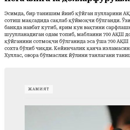
Эсимда, бир танишим йиғиб қўйган пулларини А
сотиш мақсадида сақлаб қўймоқчи бўлганди. Ўзи
банкда навбат кутиб, ярим кун вақтини сарфлаш
шуғулланадиган одам топиб, маблағини 700 АҚШ д
қўйганини сотмоқчи бўлганида эса ўша 700 АҚШ 
сохта бўлиб чиқди. Кейинчалик қанча изламаси
Хуллас, овора бўлмаслик йўлини танлагани тан
ЖАМИЯТ