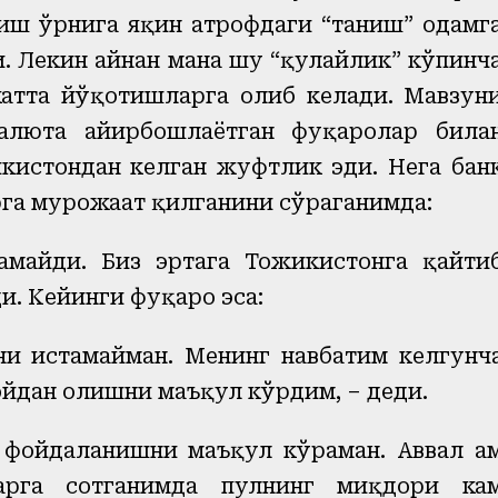
тиш ўрнига яқин атрофдаги “таниш” одамг
 Лекин айнан мана шу “қулайлик” кўпинч
атта йўқотишларга олиб келади. Мавзун
алюта айирбошлаётган фуқаролар била
кистондан келган жуфтлик эди. Нега бан
га мурожаат қилганини сўраганимда:
амайди. Биз эртага Тожикистонга қайти
и. Кейинги фуқаро эса:
ни истамайман. Менинг навбатим келгунч
йдан олишни маъқул кўрдим, – деди.
 фойдаланишни маъқул кўраман. Аввал ҳа
арга сотганимда пулнинг миқдори ка