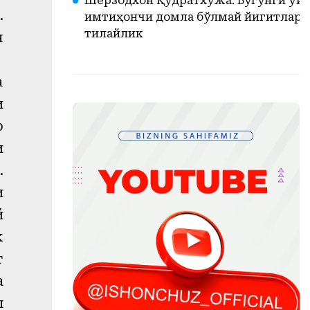
Шерзодхон Қудратхўжа: Бугунги ўйи
.
имтиҳончи домла бўлмай йигитлари
тилайлик
н
а
и
р
и
.
и
й
к
т
а
л