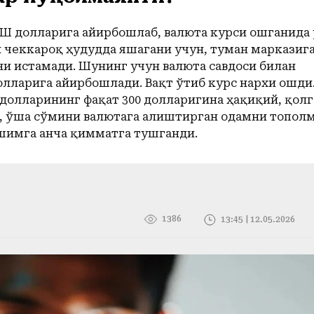
ҚШ долларига айирбошлаб, валюта курси ошганида
 чеккароқ ҳудудда яшагани учун, туман марказига
ни истамади. Шунинг учун валюта савдоси билан
олларига айирбошлади. Вақт ўтиб курс нархи ошди.
долларининг фақат 300 долларигина ҳақиқий, қол
н, ўша сўмини валютага алиштирган одамни тополм
ишимга анча қимматга тушганди.
1386
13:45 | 12.05.2026