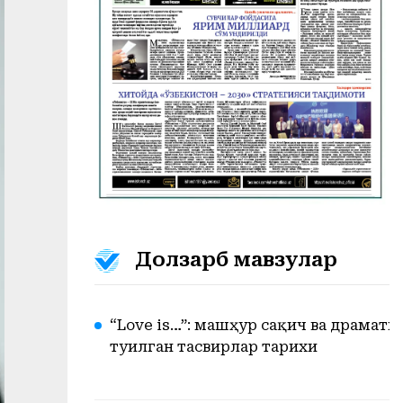
Долзарб мавзулар
“Love is…”: машҳур сақич ва драмат
туғилган тасвирлар тарихи