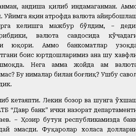
анман, андиша қилиб индамаганман. Амм
и. Уйимга яқин атрофда валюта айирбошла
рга келишга мажбур бўлдим, – деди
рибдики, валюта савдосида кўчадаг
фи юқори. Аммо банкоматлар узоқд
тгани боис юртдошларимиз ана шу хавфл
моқда. Нега ҳамма жойда ҳам валют
ас? Бу нималар билан боғлиқ? Ушбу саво
дик.
иб кетаяпти. Лекин бозор ва шунга ўхша
АТБ “Давр банк” ички назорат департамент
ев. – Ҳозир бутун республикамизда бан
дай эмасди. Фуқаролар хоҳласа долларн