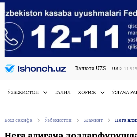
Валюта UZS
USD
11 915
ЎЗБЕКИСТОН
ТАҲЛИЛ
ХОРИЖ
ЎЗГАЧА РА
Бош саҳифа
Ўзбекистон
Жамият
Нега ҳал
Нега ҳалигача долларфуруш