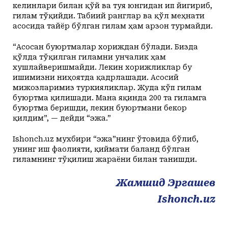
келинлари билан қўй ва туя юнгидан ип йигириб,
гилам тўқийди. Табиий ранглар ва қўл меҳнати
асосида тайёр бўлган гилам ҳам арзон турмайди.
“Асосан буюртмалар хориждан бўлади. Бизда
қўлда тўқилган гиламни унчалик ҳам
хушлайверишмайди. Лекин хорижликлар бу
ишимизни ниҳоятда қадрлашади. Асосий
мижозларимиз туркияликлар. Жуда кўп гилам
буюртма қилишади. Мана яқинда 200 та гиламга
буюртма беришди, лекин буюртмани бекор
қилдим”, — дейди “эжа.”
Ishonch.uz мухбири “эжа”нинг ўтовида бўлиб,
унинг иш фаолияти, қиймати баланд бўлган
гиламнинг тўқилиш жараёни билан танишди.
Жамшид Эргашев
Ishonch.uz