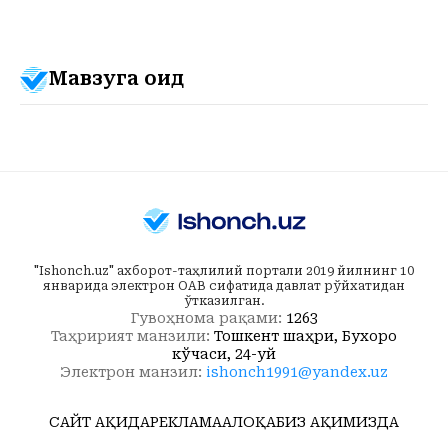
Мавзуга оид
"Ishonch.uz" ахборот-таҳлилий портали 2019 йилнинг 10
январида электрон ОАВ сифатида давлат рўйхатидан
ўтказилган.
Гувоҳнома рақами:
1263
Таҳририят манзили:
Тошкент шаҳри, Бухоро
кўчаси, 24-уй
Электрон манзил:
ishonch1991@yandex.uz
САЙТ ҲАҚИДА
РЕКЛАМА
АЛОҚА
БИЗ ҲАҚИМИЗДА