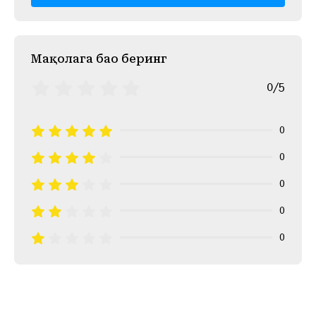
Mақолага баҳо беринг
0/5
0
0
0
0
0