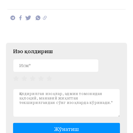
Изоҳ қолдириш
Жўнатиш