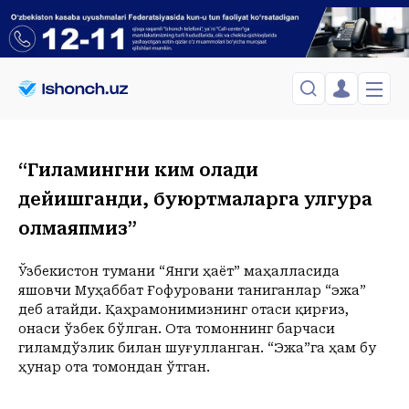
ЎЗБЕКИСТОН
TOSHKENT
Менинг саҳифам
“Гиламингни ким олади
Сиёсат
Менинг жавоним
ТАҲЛИЛ
дейишганди, буюртмаларга улгура
Toshkent Shahar
Сақланганлар
Chiqish
олмаяпмиз”
Спорт
Yakshanba, 09-August
ХОРИЖ
Telefon raqamingizni kiritng
+31
C
Иқтисод
Tasdiqlash kodini SMS orqali yuboramiz
Жамият
Ўзбекистон тумани “Янги ҳаёт” маҳалласида
ЎЗГАЧА РАКУРС
яшовчи Муҳаббат Ғофуровани таниганлар “эжа”
Сиёсат
деб атайди. Қаҳрамонимизнинг отаси қирғиз,
МЕҲНАТ ҲУҚУҚИ
Иқтисод
Hozir
10:00
11:00
12:00
13:00
14:00
15:00
16:00
17:00
1
онаси ўзбек бўлган. Ота томоннинг барчаси
+31
C
+33
C
+34
C
+36
C
+37
C
+36
C
+36
C
+36
C
+36
C
+
гиламдўзлик билан шуғулланган. “Эжа”га ҳам бу
ҲОДИСА
ҳунар ота томондан ўтган.
ИНТЕРВЬЮ