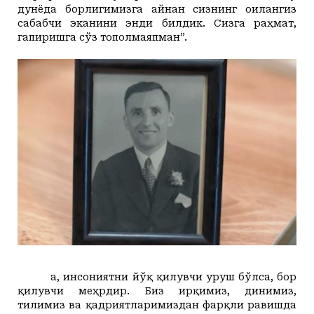
дунёда борлигимизга айнан сизнинг оилангиз
сабабчи эканини энди билдик. Сизга раҳмат,
гапиришга сўз тополмаяпман”.
Ҳа, инсониятни йўқ қилувчи уруш бўлса, бор
қилувчи меҳрдир.
Биз ирқимиз, динимиз,
тилимиз ва қадриятларимиздан фарқли равишда