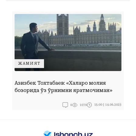
ЖАМИЯТ
“
Азизбек Тохтабаев: «Халқаро молия
и
бозорида ўз ўрнимни яратмоқчиман»
б
0
15:00 | 14.06.2023
1070