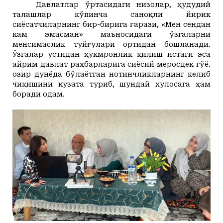
Давлатлар ўртасидаги низолар, ҳудудий
талашлар кўпинча саноқли йирик
сиёсатчиларнинг бир-бирига ғарази, «Мен сендан
кам эмасман» маъносидаги ўзгаларни
менсимаслик туйғулари ортидан бошланади.
Ўзгалар устидан ҳукмронлик қилиш истаги эса
айрим давлат раҳбарларига сиёсий меросдек гўё.
Ҳозир дунёда бўлаётган нотинчликларнинг келиб
чиқишини кузата туриб, шундай хулосага ҳам
боради одам.