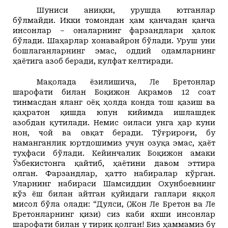
Шуниси аниқки, урушда ютганлар
бўлмайди. Икки томондан ҳам қанчадан қанча
инсонлар – оналарнинг фарзандлари ҳалок
бўлади. Шаҳарлар хонавайрон бўлади. Уруш уни
бошлаганларнинг эмас, оддий одамларнинг
ҳаётига азоб беради, кулфат келтиради.
Мақолада ёзилишича, Ле Бретонлар
шарофати билан Боқижон Акрамов 12 соат
тинмасдан яланг оёқ ҳолда конда тош қазиш ва
қаҳратон қишда юпун кийимда ишлашдек
азобдан қутилади.
Немис оиласи унга ҳар куни
нон, чой ва овқат беради. Тўғрироғи, бу
наманганлик юртдошимиз учун озуқа эмас, ҳаёт
туҳфаси бўлади. Кейинчалик Боқижон амаки
Ўзбекистонга қайтиб, ҳаётини давом эттира
олган. Фарзандлар, ҳатто набиралар кўрган.
Уларнинг набираси Шамсиддин Охунбоевнинг
кўз ёш билан айтган қуйидаги гаплари яққол
мисол бўла олади: “Дулси, (Жон Ле Бретон ва Ле
Бретонларнинг қизи) сиз каби яхши инсонлар
шарофати билан у тирик қолган! Биз ҳаммамиз бу