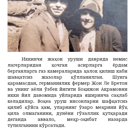
Иккинчи жаҳон уруши даврида немис
лагерларидан қочган асирларга ёрдам
берганларга газ камераларида ҳалок қилиш каби
шавқатсиз жазолар қўлланилган.
Шунга
қарамасдан, германиялик фермер Жон Ле Бретон
ва унинг аёли ўзбек йигити Боқижон Акрамовни
икки йил давомида уйларида яширинча сақлаб
келадилар. Воқеа уруш инсонларни шафқатсиз
қилиб қўйса ҳам, уларнинг ўзаро меҳрини йўқ
қила олмаганини, дунёни гўзаллик қутқаради
деганда аввало, меҳр-оқибат назарда
тутилганини кўрсатади.