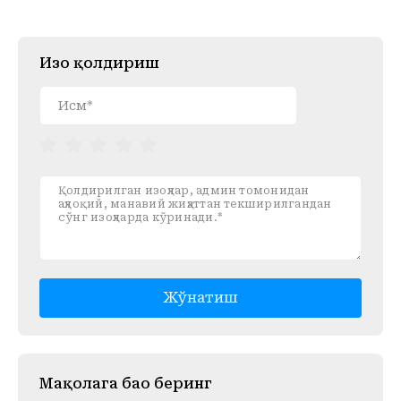
Изоҳ қолдириш
Жўнатиш
Mақолага баҳо беринг