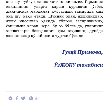
ана шу туйғу олдида таъзим қиламиз. Германия
вакилининг уларга қарши курашган ўзбек
жангчисига марҳамат кўрсатиши замирида ҳам
ана шу меҳр ётади. Шундай экан, яхшиликлар,
яхши инсонлар ҳақида кўпроқ гапиришимиз,
ёзишимиз керак. Зеро, бу оз бўлса-да, уларнинг
хислатлари бошқаларга ҳам юқишига, дунёда
яхшиликлар кўпайишига туртки бўлади.
Гулҳаё Примова,
ЎзЖОКУ талабаси