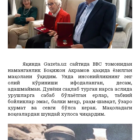
+19
+20
Payshanba, 06
Маданият ва маърифат
Кириш
КУТУБХОНА
+21
+20
Juma, 07
Адабиёт
+21
+20
Shanba, 08
БОШҚАЛАР
+22
+20
Yakshanba, 09
Суратлар сўзлаганда...
Илмий ишлар
+23
+20
Dushanba, 10
Toshkent
Hozir
04:00
05:00
06:00
07:00
08:00
09
+23
+20
Seshanba, 11
Shahar
+19
C
+18
C
+18
C
+18
C
+19
C
+24
C
+
Колумнистлар
Мақолалар
+22
+20
Chorshanba, 12
+19
c
+22
+20
Payshanba, 13
АРХИВ
Касаба фаоллари учун қўлланмалар
Яқинда Gazeta.uz сайтида BBC томонидан
наманганлик Боқижон Акрамов ҳақида ёзилган
Ўзбекистон журналистлари
мақолани ўқидим.
Унда инсонийликнинг энг
олий кўриниши ифодаланган, десам,
адашмайман. Дунёни сақлаб турган нарса аслида
урушларга сабаб бўлаётган ерлар, табиий
бойликлар эмас, балки меҳр, раҳм-шавқат, ўзаро
ҳурмат ва севги бўлса керак. Мақоладаги
воқеалардан шундай хулоса чиқардим.
O'z
Ўз