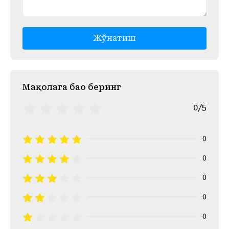
Жўнатиш
Mақолага баҳо беринг
0/5
0
0
0
0
0