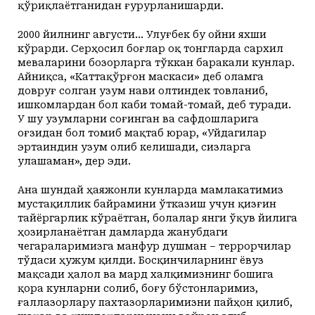
қўриқлаётганидан ғурурланишарди.
2000 йилнинг августи... Улуғбек бу ойни яхши
кўрарди. Серҳосил боғлар оқ тонгларда сархил
меваларини бозорларга тўккан баракали кунлар.
Айниқса, «Каттақўрғон маскаси» деб оламга
довруғ солган узум нави олтиндек товланиб,
ишкомлардан бол каби томай-томай, деб туради.
У шу узумларни соғинган ва сафдошларига
оғзидан бол томиб мақтаб юрар, «Уйдагилар
эртаиндин узум олиб келишади, сизларга
улашаман», дер эди.
Ана шундай ҳаяжонли кунларда мамлакатимиз
мустақиллик байрамини ўтказиш учун қизғин
тайёргарлик кўраётган, болалар янги ўқув йилига
ҳозирланаётган дамларда жанубдаги
чегараларимизга манфур душман – террорчилар
тўдаси ҳужум қилди. Босқинчиларнинг ёвуз
мақсади ҳалол ва мард халқимизнинг бошига
қора кунларни солиб, боғу бўстонларимиз,
ғаллазорлару пахтазорларимизни пайҳон қилиб,