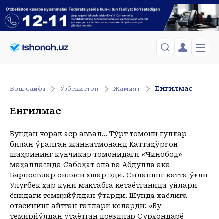
ЎЗБЕКИСТОН
TOSHKENT
Менинг саҳифам
Енгилмас
Бош саҳифа
Ўзбекистон
Жамият
Сиёсат
Менинг жавоним
ТАҲЛИЛ
Toshkent Shahar
Енгилмас
Сақланганлар
Chiqish
Спорт
Payshanba, 06-August
ХОРИЖ
Telefon raqamingizni kiritng
+32
C
Бундан чорак аср аввал... Тўрт томони гуллар
Иқтисод
Tasdiqlash kodini SMS orqali yuboramiz
билан ўралган жаннатмонанд Каттақўрғон
Жамият
ЎЗГАЧА РАКУРС
шаҳрининг кунчиқар томонидаги «Чинобод»
Сиёсат
маҳалласида Сабоҳат опа ва Абдулла ака
МЕҲНАТ ҲУҚУҚИ
Иқтисод
Hozir
13:00
14:00
15:00
16:00
17:00
18:00
19:00
20:00
2
Барноевлар оиласи яшар эди. Оиланинг катта ўғли
+32
C
+34
C
+34
C
+35
C
+35
C
+35
C
+34
C
+32
C
+29
C
+
Улуғбек ҳар куни мактабга кетаётганида уйлари
ҲОДИСА
ёнидаги темирйўлдан ўтарди. Шунда хаёлига
отасининг айтган гаплари келарди: «Бу
ИНТЕРВЬЮ
темирйўлдан ўтаётган поездлар Сурхондарё