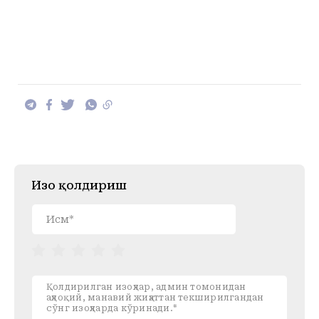
Изоҳ қолдириш