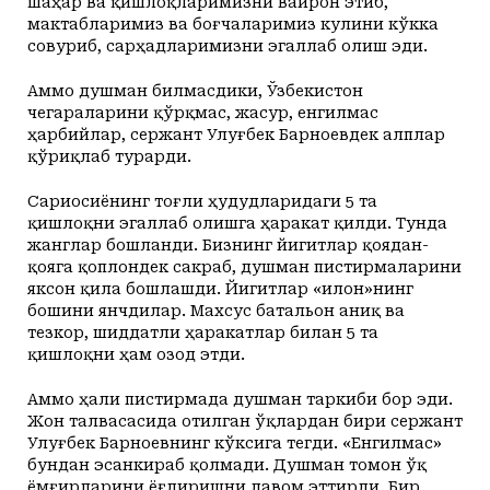
шаҳар ва қишлоқларимизни вайрон этиб,
мактабларимиз ва боғчаларимиз кулини кўкка
совуриб, сарҳадларимизни эгаллаб олиш эди.
Аммо душман билмасдики, Ўзбекистон
чегараларини қўрқмас, жасур, енгилмас
ҳарбийлар, сержант Улуғбек Барноевдек алплар
қўриқлаб турарди.
Сариосиёнинг тоғли ҳудудларидаги 5 та
қишлоқни эгаллаб олишга ҳаракат қилди. Тунда
жанглар бошланди. Бизнинг йигитлар қоядан-
қояга қоплондек сакраб, душман пистирмаларини
яксон қила бошлашди. Йигитлар «илон»нинг
бошини янчдилар. Махсус батальон аниқ ва
тезкор, шиддатли ҳаракатлар билан 5 та
қишлоқни ҳам озод этди.
Аммо ҳали пистирмада душман таркиби бор эди.
Жон талвасасида отилган ўқлардан бири сержант
Улуғбек Барноевнинг кўксига тегди. «Енгилмас»
бундан эсанкираб қолмади. Душман томон ўқ
ёмғирларини ёғдиришни давом эттирди. Бир