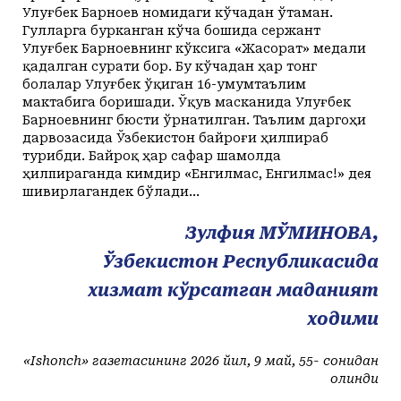
Улуғбек Барноев номидаги кўчадан ўтаман.
Гулларга бурканган кўча бошида сержант
Улуғбек Барноевнинг кўксига «Жасорат» медали
қадалган сурати бор. Бу кўчадан ҳар тонг
болалар Улуғбек ўқиган 16-умумтаълим
мактабига боришади. Ўқув масканида Улуғбек
Барноевнинг бюсти ўрнатилган. Таълим даргоҳи
дарвозасида Ўзбекистон байроғи ҳилпираб
турибди. Байроқ ҳар сафар шамолда
ҳилпираганда кимдир «Енгилмас, Енгилмас!» дея
шивирлагандек бўлади…
Зулфия МЎМИНОВА,
Ўзбекистон Республикасида
хизмат кўрсатган маданият
ходими
«Ishonch» газетасининг 2026 йил, 9 май, 55- сонидан
олинди