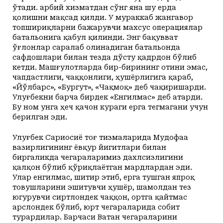
ўтади. Ҳарбий хизматдан сўнг яна шу ерда
қолишни мақсад қилди. У мураккаб жангавор
топшириқларни бажарувчи махсус операциялар
батальонига қабул қилинди. Энг бақувват
ўғлонлар саралаб олинадиган батальонда
сафдошлари билан тезда дўсту қадрдон бўлиб
кетди. Машғулотларда бир-бирининг отини эмас,
чапдастлиги, чаққонлиги, ҳушёрлигига қараб,
«Йўлбарс», «Бургут», «Чақмоқ» деб чақиришарди.
Улуғбекни барча бирдек «Енгилмас» деб атарди.
Бу ном унга ҳеч қачон кураги ерга тегмагани учун
берилган эди.
Улуғбек Сариосиё тоғ тизмаларида Мудофаа
вазирлигининг ёвқур йигитлари билан
биргаликда чегараларимиз дахлсизлигини
қалқон бўлиб қўриқлаётган мардлардан эди.
Улар енгилмас, шитир этиб, ерга тушган япроқ
товушларини эшитувчи ҳушёр, шамолдан тез
югурувчи сиртлондек чаққон, ортга қайтмас
арслондек бўлиб, юрт чегараларида собит
турардилар. Барчаси Ватан чегараларини