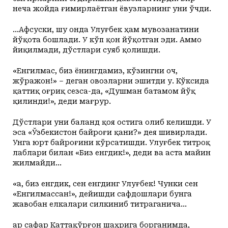
неча жойда ғимирлаётган ёвузларнинг уни ўчди.
...Афсуски, шу онда Улуғбек ҳам мувозанатини
йўқота бошлади. У кўп қон йўқотган эди. Аммо
йиқилмади, дўстлари суяб қолишди.
«Енгилмас, биз ёнингдамиз, кўзингни оч,
жўражон!» – деган овозларни эшитди у. Кўксида
қаттиқ оғриқ сезса-да, «Душман батамом йўқ
қилинди!», деди мағрур.
Дўстлари уни баланд қоя остига олиб келишди. У
эса «Ўзбекистон байроғи қани?» дея шивирлади.
Унга юрт байроғини кўрсатишди. Улуғбек титроқ
лаблари билан «Биз енгдик!», деди ва аста майин
жилмайди…
«Ҳа, биз енгдик, сен енгдинг Улуғбек! Чунки сен
«Енгилмассан!», дейишди сафдошлари бунга
жавобан елкалари силкиниб титраганича…
Ҳар сафар Каттақўрғон шаҳрига борганимда,