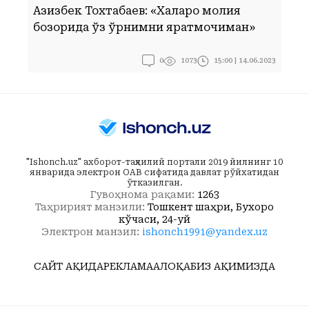
“
Азизбек Тохтабаев: «Халқаро молия
и
бозорида ўз ўрнимни яратмоқчиман»
б
0
15:00 | 14.06.2023
1073
"Ishonch.uz" ахборот-таҳлилий портали 2019 йилнинг 10
январида электрон ОАВ сифатида давлат рўйхатидан
ўтказилган.
Гувоҳнома рақами:
1263
Таҳририят манзили:
Тошкент шаҳри, Бухоро
кўчаси, 24-уй
Электрон манзил:
ishonch1991@yandex.uz
САЙТ ҲАҚИДА
РЕКЛАМА
АЛОҚА
БИЗ ҲАҚИМИЗДА