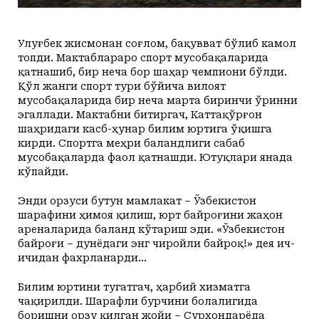
Улуғбек жисмонан соғлом, бақувват бўлиб камол
топди. Мактаблараро спорт мусобақаларида
қатнашиб, бир неча бор шаҳар чемпиони бўлди.
Қўл жанги спорт тури бўйича вилоят
мусобақаларида бир неча марта биринчи ўринни
эгаллади. Мактабни битиргач, Каттақўрғон
шаҳридаги касб-ҳунар билим юртига ўқишга
кирди. Спортга меҳри баландлиги сабаб
мусобақаларда фаол қатнашди. Ютуқлари янада
кўпайди.
Энди орзуси бутун мамлакат – Ўзбекистон
шарафини ҳимоя қилиш, юрт байроғини жаҳон
ареналарида баланд кўтариш эди. «Ўзбекистон
байроғи – дунёдаги энг чиройли байроқ!» дея ич-
ичидан фахрланарди…
Билим юртини тугатгач, ҳарбий хизматга
чақирилди. Шарафли бурчини болалигида
боришни орзу қилган жойи – Сурхондарёда