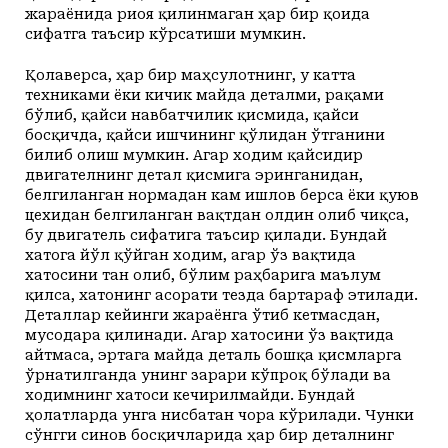
жараёнида риоя қилинмаган ҳар бир қоида
сифатга таъсир кўрсатиши мумкин.
Қолаверса, ҳар бир маҳсулотнинг, у катта
техниками ёки кичик майда деталми, рақами
бўлиб, қайси навбатчилик қисмида, қайси
босқичда, қайси ишчининг қўлидан ўтганини
билиб олиш мумкин. Агар ходим қайсидир
двигателнинг детал қисмига эринганидан,
белгиланган нормадан кам ишлов берса ёки қуюв
цехидан белгиланган вақтдан олдин олиб чиқса,
бу двигатель сифатига таъсир қилади. Бундай
хатога йўл қўйган ходим, агар ўз вақтида
хатосини тан олиб, бўлим раҳбарига маълум
қилса, хатонинг асорати тезда бартараф этилади.
Деталлар кейинги жараёнга ўтиб кетмасдан,
мусодара қилинади. Агар хатосини ўз вақтида
айтмаса, эртага майда деталь бошқа қисмларга
ўрнатилганда унинг зарари кўпроқ бўлади ва
ходимнинг хатоси кечирилмайди. Бундай
ҳолатларда унга нисбатан чора кўрилади. Чунки
сўнгги синов босқичларида ҳар бир деталнинг