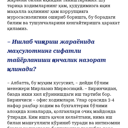
тариқа ходимларнинг ҳам, ҳудудимизга яқин
маҳалла аҳлининг ҳам коррупцияга
муросасизлигини ошириб боришга, бу борадаги
билим ва тушунчаларини кенгайтиришга ҳаракат
қиламиз.
– Ишлаб чиқариш жараёнида
маҳсулотнинг сифатли
тайёрланиши қанчалик назорат
қилинади?
– Албатта, бу муҳим хусусият, – дейди бўлим
менежери Мирлазиз Мирвосиқий. – Биринчидан,
бизда икки хил кўринишдаги иш тартиби бор.
Биринчиси – офис ходимлари. Улар орасида 3-4
нафар раҳбар ходим ва бухгалтерия бўлими
алоҳида хоналарда, қолганлари очиқ майдонда
ўтиради. Ким ишга қачон келаётгани, нима иш
билан машғуллиги кўриниб туради ва интизомни