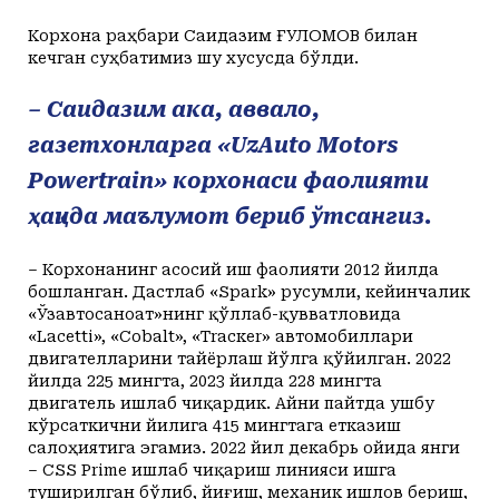
Корхона раҳбари Саидазим ҒУЛОМОВ билан
кечган суҳбатимиз шу хусусда бўлди.
– Саидазим ака, аввало,
газетхонларга «UzAuto Motors
Powertrain» корхонаси фаолияти
ҳақида маълумот бериб ўтсангиз.
– Корхонанинг асосий иш фаолияти 2012 йилда
бошланган. Дастлаб «Spark» русумли, кейинчалик
«Ўзавтосаноат»нинг қўллаб-қувватловида
«Lacetti», «Cobalt», «Тrаcкеr» автомобиллари
двигателларини тайёрлаш йўлга қўйилган. 2022
йилда 225 мингта, 2023 йилда 228 мингта
двигатель ишлаб чиқардик. Айни пайтда ушбу
кўрсаткични йилига 415 мингтага етказиш
салоҳиятига эгамиз. 2022 йил декабрь ойида янги
– CSS Prime ишлаб чиқариш линияси ишга
туширилган бўлиб, йиғиш, механик ишлов бериш,