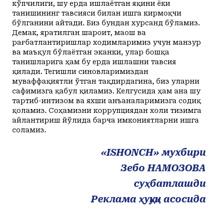
кўпчилиги, шу ерда ишлаётган яқини ёки
танишининг тавсияси билан ишга кирмоқчи
бўлганини айтади. Биз бундан хурсанд бўламиз.
Демак, яратилган шароит, маош ва
рағбатлантиришлар ходимларимиз учун манзур
ва маъқул бўлаётган эканки, улар бошқа
танишларига ҳам бу ерда ишлашни тавсия
қилади. Тегишли синовларимиздан
муваффақиятли ўтган тақдирдагина, биз уларни
сафимизга қабул қиламиз. Келгусида ҳам ана шу
тартиб-интизом ва яхши анъаналаримизга содиқ
қоламиз. Соҳамизни коррупциядан холи тизимга
айлантириш йўлида барча имкониятларни ишга
соламиз.
«ISHONCH» мухбири
Зебо НАМОЗОВА
суҳбатлашди
Реклама ҳуқуқи асосида