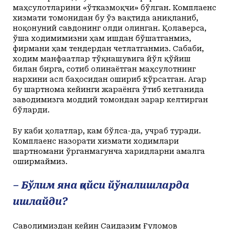
маҳсулотларини «ўтказмоқчи» бўлган. Комплаенс
хизмати томонидан бу ўз вақтида аниқланиб,
ноқонуний савдонинг олди олинган. Қолаверса,
ўша ходимимизни ҳам ишдан бўшатганмиз,
фирмани ҳам тендердан четлатганмиз. Сабаби,
ходим манфаатлар тўқнашувига йўл қўйиш
билан бирга, сотиб олинаётган маҳсулотнинг
нархини асл баҳосидан ошириб кўрсатган. Агар
бу шартнома кейинги жараёнга ўтиб кетганида
заводимизга моддий томондан зарар келтирган
бўларди.
Бу каби ҳолатлар, кам бўлса-да, учраб туради.
Комплаенс назорати хизмати ходимлари
шартномани ўрганмагунча харидларни амалга
оширмаймиз.
– Бўлим яна қайси йўналишларда
ишлайди?
Саволимиздан кейин Саидазим Ғуломов