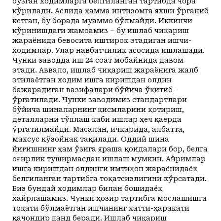
бузган ходимларга белгиланган тартибда чора
кўрилади. Аслида ҳамма интизомга яхши ўрганиб
кетган, бу борада муаммо бўлмайди. Иккинчи
кўринишдаги жамоамиз – бу ишлаб чиқариш
жараёнида бевосита иштирок этадиган ишчи-
ходимлар. Улар навбатчилик асосида ишлашади.
Чунки заводда иш 24 соат мобайнида давом
этади. Аввало, ишлаб чиқариш жараёнига жалб
этилаётган ходим ишга киришдан олдин
бажарадиган вазифалари бўйича ўқитиб-
ўргатилади. Чунки заводимиз стандартлари
бўйича шиналарнинг қисмларини қотириш,
деталларни тўплаш каби ишлар ҳеч қаерда
ўргатилмайди. Масалан, ичкарида, албатта,
махсус кўзойнак тақилади. Оддий шина
йиғишнинг ҳам ўзига яраша қоидалари бор, белга
оғирлик туширмасдан ишлаш мумкин. Айримлар
ишга киришдан олдинги имтиҳон жараёнидаёқ
белгиланган тартибга тоқатсизлигини кўрсатади.
Биз бундай ходимлар билан бошидаёқ
хайрлашамиз. Чунки ҳозир тартибга мослашишга
тоқати бўлмаётган ишчининг хатти-ҳаракати
қачондир панд беради. Ишлаб чиқариш