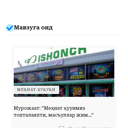
Мавзуга оид
МЕҲНАТ ҲУҚУҚИ
Мурожаат: “Меҳнат ҳуқуқимиз
Ў
топталаяпти, масъуллар жим…”
к