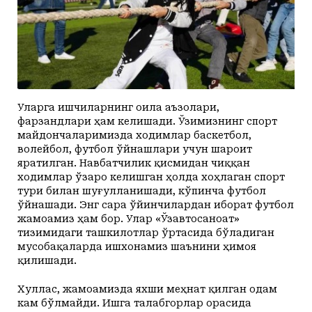
Уларга ишчиларнинг оила аъзолари,
фарзандлари ҳам келишади. Ўзимизнинг спорт
майдончаларимизда ходимлар баскетбол,
волейбол, футбол ўйнашлари учун шароит
яратилган. Навбатчилик қисмидан чиққан
ходимлар ўзаро келишган ҳолда хоҳлаган спорт
тури билан шуғулланишади, кўпинча футбол
ўйнашади. Энг сара ўйинчилардан иборат футбол
жамоамиз ҳам бор. Улар «Ўзавтосаноат»
тизимидаги ташкилотлар ўртасида бўладиган
мусобақаларда ишхонамиз шаънини ҳимоя
қилишади.
Хуллас, жамоамизда яхши меҳнат қилган одам
кам бўлмайди. Ишга талабгорлар орасида