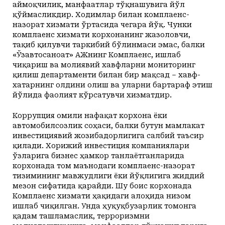
аймоқчилик, манфаатлар тўқнашувига йўл
қўймасликдир. Ходимлар билан комплаенс-
назорат хизмати ўртасида чегара йўқ. Чунки
комплаенс хизмати корхонанинг жазоловчи,
тақиб қилувчи таркибий бўлинмаси эмас, балки
«Ўзавтосаноат» АЖнинг Комплаенс, ишлаб
чиқариш ва молиявий хавфларни мониторинг
қилиш департаменти билан бир мақсад – хавф-
хатарнинг олдини олиш ва уларни бартараф этиш
йўлида фаолият кўрсатувчи хизматдир.
Коррупция омили нафақат корхона ёки
автомобилсозлик соҳаси, балки бутун мамлакат
инвестициявий жозибадорлигига салбий таъсир
қилади. Хорижий инвестиция компаниялари
ўзларига бизнес ҳамкор танлаётганларида
корхонада том маънодаги комплаенс-назорат
тизимининг мавжудлиги ёки йўқлигига жиддий
мезон сифатида қарайди. Шу боис корхонада
Комплаенс хизмати ҳақидаги алоҳида низом
ишлаб чиқилган. Унда ҳуқуқбузарлик томонга
қадам ташламаслик, терроризмни