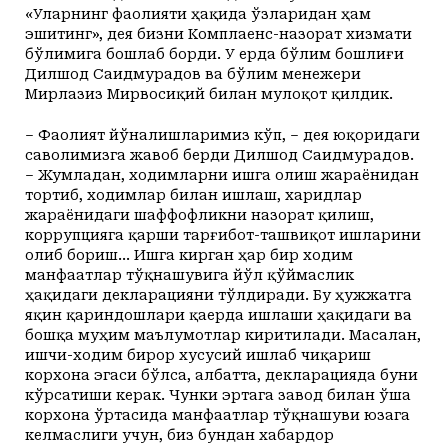
«Уларнинг фаолияти ҳақида ўзларидан ҳам
эшитинг», дея бизни Комплаенс-назорат хизмати
бўлимига бошлаб борди. У ерда бўлим бошлиғи
Дилшод Саидмурадов ва бўлим менежери
Мирлазиз Мирвосиқий билан мулоқот қилдик.
– Фаолият йўналишларимиз кўп, – дея юқоридаги
саволимизга жавоб берди Дилшод Саидмурадов.
– Жумладан,
ходимларни ишга олиш жараёнидан
тортиб, ходимлар билан ишлаш, харидлар
жараёнидаги шаффофликни назорат қилиш,
коррупцияга қарши тарғибот-ташвиқот ишларини
олиб бориш... Ишга кирган ҳар бир ходим
манфаатлар тўқнашувига йўл қўймаслик
ҳақидаги декларацияни тўлдиради. Бу ҳужжатга
яқин қариндошлари қаерда ишлаши ҳақидаги ва
бошқа муҳим маълумотлар киритилади. Масалан,
ишчи-ходим бирор хусусий ишлаб чиқариш
корхона эгаси бўлса, албатта, декларацияда буни
кўрсатиши керак. Чунки эртага завод билан ўша
корхона ўртасида манфаатлар тўқнашуви юзага
келмаслиги учун, биз бундан хабардор