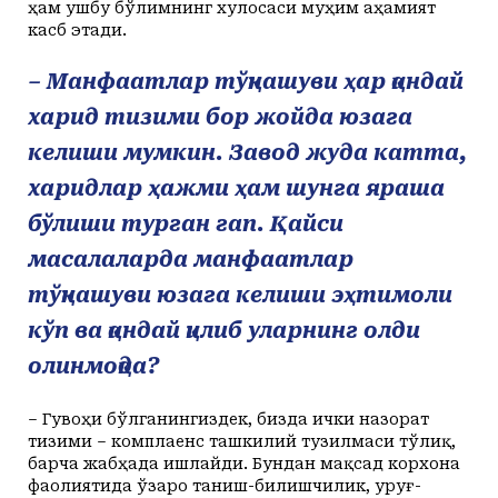
ҳам ушбу бўлимнинг хулосаси муҳим аҳамият
касб этади.
– Манфаатлар тўқнашуви ҳар қандай
харид тизими бор жойда юзага
келиши мумкин. Завод жуда катта,
харидлар ҳаж­ми ҳам шунга яраша
бўлиши турган гап. Қайси
масалаларда манфаатлар
тўқнашуви юзага келиши эҳтимоли
кўп ва қандай қилиб уларнинг олди
олинмоқда?
– Гувоҳи бўлганингиздек, бизда ички назорат
тизими – комплаенс ташкилий тузилмаси тўлиқ,
барча жабҳада ишлайди. Бундан мақсад корхона
фаолиятида ўзаро таниш-билишчилик, уруғ-