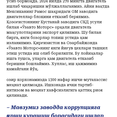
ўсиб бормоқда. 2024 йилда 270 мингта двигатель
ишлаб чиқаришни мўлжаллаганмиз. Айни вақтда
Мексиканинг Рамос шаҳридаги GM заводига
двигателлар блокини етказиб беряпмиз.
Қозоғистоннинг Кустанай заводига СКД усули
билан «Ўзавто Моторс» орқали двигатель
маҳсулотларини экспорт қиляпмиз. Шу билан
бирга, янги бозорлар топиш устида ҳам
изланяпмиз. Қирғизистон ва Озарбайжонда
«Ўзавто Моторс»нинг янги йиғув цехлари ташкил
этиш устида иш олиб бориляпти. Бу лойиҳалар
ишга тушса, уларга ҳам двигатель етказиб
беришни бошлаймиз. Хуллас, иш ­ҳажмимиз
камайгани йўқ.
Ҳозир корхонамизда 1300 нафар ишчи-мутахассис
меҳнат қилмоқда. Ишхонада ички тартиб-
интизом ва меҳнат хавфсизлигига қаттиқ риоя
қилинади.
– Мавзумиз заводда коррупция­­га
қарши курашиш борасидаги ишлар