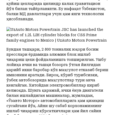
қуйиш цехларида цилиндр калак гравитацион
йўл билан тайёрланяпти. Бу нафақат Ўзбекистон,
балки МДҲ давлатлари учун ҳам янги технология
ҳисобланади.
Бундан ташқари, 2 800 тонналик юқори босим
пресслари ёрдамида алюмин блок ишлаб
чиқариш цехи фойдаланишга топширилган. Ушбу
лойиҳа ички ва ташқи бозорга ўтган йилгидан
қарийб икки баробар кўп маҳсулот етказиб бериш
имконини яратади. Бироқ, кўриб турибсизки,
ўзбек автобозорида маҳсулотлар тури анча
кенгайган. Хитойдан электромобиллар кириб
келмоқда. Шунга қарамай, ички ёнув двигатели
билан ишлайдиган машиналар, жумладан,
«Ўзавто Моторс» автомобилларига ҳам қизиқиш
сусайгани йўқ. Айни шу сабаб корхонамизнинг
ишлаб чиқариш кўрсаткичлари ҳам йил сайин