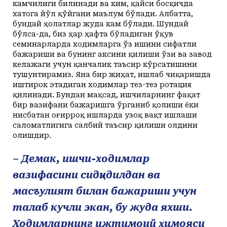
камчилиги билинади ва ким, қайси босқичда
хатога йўл қўйгани маълум бўлади. Албатта,
бундай ҳолатлар жуда кам бўлади. Шундай
бўлса-да, биз ҳар ҳафта бўладиган ўқув
семинарларда ходимларга ўз ишини сифатли
бажариши ва бунинг аксини қилиши ўзи ва завод
келажаги учун қанчалик таъсир кўрсатишини
тушунтирамиз. Яна бир жиҳат, ишлаб чиқаришда
иштирок этадиган ходимлар тез-тез ротация
қилинади. Бундан мақсад, ишчиларнинг фақат
бир вазифани бажаришга ўрганиб қолиши ёки
нисбатан оғирроқ ишларда узоқ вақт ишлаши
саломатлигига салбий таъсир қилиши олдини
олишдир.
– Демак, ишчи-ходимлар
вазифасини сидқидилдан ва
масъулият билан бажариши учун
талаб кучли экан, бу жуда яхши.
Ходимларнинг ижтимоий ҳимояси