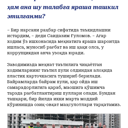
ҳам ана шу талабга яраша ташкил
этилганми?
– Бир нарсани раҳбар сифатида таъкидлашни
истардим, – деди Саидазим Ғуломов. – Агар
ходим ўз ишхонасида меҳнатига яраша шароитда
ишласа, муносиб рағбат ва иш ҳақи олса, у
коррупциядан анча узоқда юради.
Заводимизда меҳнат таътилига чиқаётган
ходимларнинг таътил пули олдиндан алоҳида
пластик карточкасига тушириб берилади.
Байрамларда байрам пули, ҳар ойда иш
самарадорлигига қараб, маошига қўшимча
тарзда рағбатлантириш пуллари олади. Бундан
ташқари, бир йилда икки марта моддий
кўринишда озиқ-овқат маҳсулотлари тарқатамиз.