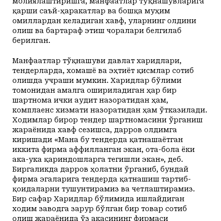
молиялаштиришга, манфаатлар тўқнашувларига
қарши саъй-ҳаракатлар ва бошқа муҳим
омиллардан келадиган хавф, уларнинг олдини
олиш ва бартараф этиш чоралари белгилаб
берилган.
Манфаатлар тўқнашуви давлат харидлари,
тендерларда, хомашё ва эҳтиёт қисмлар сотиб
олишда учраши мумкин. Харидлар бўлими
томонидан амалга ошириладиган ҳар бир
шартнома ички аудит назоратидан ҳам,
комплаенс хизмати назоратидан ҳам ўтказилади.
Ходимлар бирор тендер шартномасини ўрганиш
жараёнида хавф сезишса, дарров олдимга
киришади «Мана бу тендерда қатнашаётган
иккита фирма аффилланган экан, ота-бола ёки
ака-ука қариндошларга тегиш­ли экан», деб.
Биргаликда дарров ҳолатни ўрганиб, бундай
фирма эгаларига тендерда қатнашиш тартиб-
қоидаларни тушунтирамиз ва четлаштирамиз.
Бир сафар Харидлар бўлимида ишлайдиган
ходим заводга зарур бўлган бир товар сотиб
олиш жараёнида ўз акасининг фирмаси