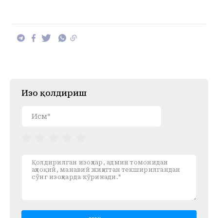
Изоҳ қолдириш