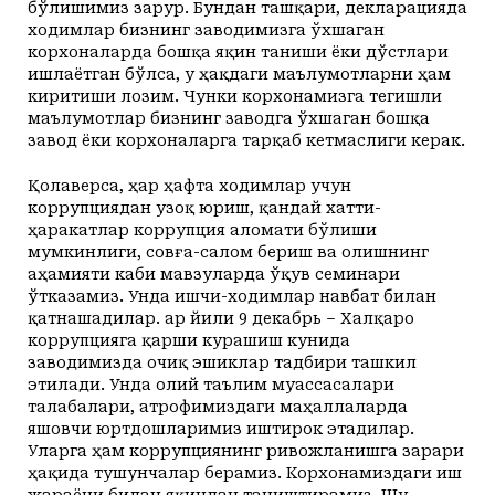
бўлишимиз зарур. Бундан ташқари, декларацияда
ходимлар бизнинг заводимизга ўхшаган
корхоналарда ­бошқа яқин таниши ёки дўстлари
ишлаётган бўлса, у ҳақдаги маълумотларни ҳам
киритиши лозим. Чунки корхонамизга тегишли
маълумотлар бизнинг заводга ўхшаган бошқа
завод ёки корхоналарга тарқаб кетмаслиги керак.
Қолаверса, ҳар ҳафта ходимлар учун
коррупциядан узоқ юриш, қандай хатти-
ҳаракатлар коррупция аломати бўлиши
мумкинлиги, совға-салом бериш ва олишнинг
аҳамияти каби мавзуларда ўқув семинари
ўтказамиз. Унда ишчи-ходимлар навбат билан
қатнашадилар. Ҳар йили 9 декабрь – Халқаро
коррупцияга қарши курашиш кунида
заводимизда очиқ эшиклар тадбири ташкил
этилади. Унда олий таълим муассасалари
талабалари, атрофимиздаги маҳаллаларда
яшовчи юртдошларимиз иштирок этадилар.
Уларга ҳам коррупциянинг ривожланишга зарари
ҳақида тушунчалар берамиз. Корхонамиздаги иш
жараёни билан яқиндан таништирамиз. Шу