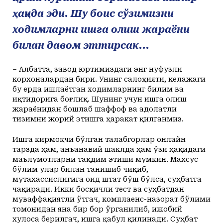
ҳақида эди. Шу боис сўзимизни
ходимларни ишга олиш жараёни
билан давом эттирсак...
– Албатта, завод юртимиздаги энг нуфузли
корхоналардан бири. Унинг салоҳияти, келажаги
бу ерда ишлаётган ходимларнинг билим ва
иқтидорига боғлиқ. Шунинг учун ишга олиш
жараёнидан бошлаб шаффоф ва адолатли
тизимни жорий этишга ҳаракат қилганмиз.
Ишга кирмоқчи бўлган талабгорлар онлайн
тарзда ҳам, анъанавий шаклда ҳам ўзи ҳақидаги
маълумотларни тақдим этиши мумкин. Махсус
бўлим улар билан танишиб чиқиб,
мутахассислигига оид штат бўш бўлса, суҳбатга
чақиради. Икки босқичли тест ва суҳбатдан
муваффақиятли ўтгач, комплаенс-назорат бўлими
томонидан яна бир бор ўрганилиб, ижобий
хулоса берилгач, ишга қабул қилинади. Суҳбат