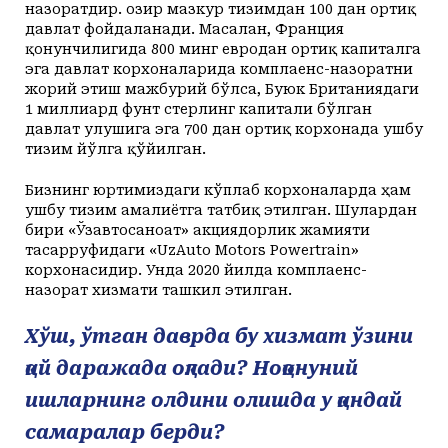
назоратдир. Ҳозир мазкур тизимдан 100 дан ортиқ
давлат фойдаланади. Масалан, Франция
қонунчилигида 800 минг евродан ортиқ капиталга
эга давлат корхоналарида комплаенс-назоратни
жорий этиш мажбурий бўлса, Буюк Британиядаги
1 миллиард фунт стерлинг капитали бўлган
давлат улушига эга 700 дан ортиқ корхонада ушбу
тизим йўлга қўйилган.
Бизнинг юртимиздаги кўплаб корхоналарда ҳам
ушбу тизим амалиётга татбиқ этилган. Шулардан
бири «Ўзавтосаноат» акциядорлик жамияти
тасарруфидаги «UzAuto Motors Powertrain»
корхонасидир. Унда 2020 йилда комплаенс-
назорат хизмати ташкил этилган.
Хўш, ўтган даврда бу хизмат ўзини
қай даражада оқлади? Ноқонуний
ишларнинг олдини олишда у қандай
самаралар берди?