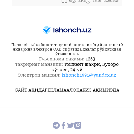
0
16:16 | 05.08.2023
3456
"Ishonch.uz" ахборот-таҳлилий портали 2019 йилнинг 10
январида электрон ОАВ сифатида давлат рўйхатидан
ўтказилган.
Гувоҳнома рақами:
1263
Таҳририят манзили:
Тошкент шаҳри, Бухоро
кўчаси, 24-уй
Электрон манзил:
ishonch1991@yandex.uz
САЙТ ҲАҚИДА
РЕКЛАМА
АЛОҚА
БИЗ ҲАҚИМИЗДА