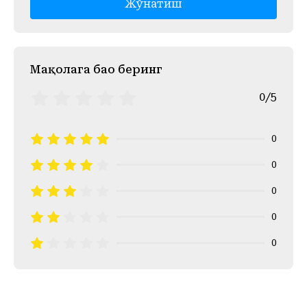
Жўнатиш
Mақолага баҳо беринг
0/5
0
0
0
0
0