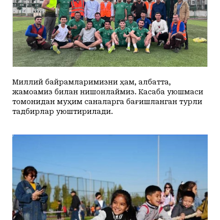
Миллий байрамларимизни ҳам, албатта,
жамоамиз билан нишонлаймиз. Касаба уюшмаси
томонидан муҳим саналарга бағишланган турли
тадбирлар уюштирилади.