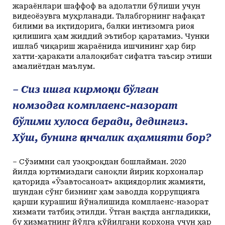
жараёнлари шаффоф ва адолатли бўлиши учун
видеоёзувга муҳрланади. Талабгорнинг нафақат
билими ва иқтидорига, балки интизомга риоя
қилишига ҳам жиддий эътибор қаратамиз. Чунки
ишлаб чиқариш жараёнида ишчининг ҳар бир
хатти-ҳаракати алалоқибат сифатга таъсир этиши
амалиётдан маълум.
– Сиз ишга кирмоқчи бўлган
номзодга комплаенс-назорат
бўлими хулоса беради, дедингиз.
Хўш, бунинг қанчалик аҳамияти бор?
– Сўзимни сал узоқроқдан бошлайман. 2020
йилда юртимиздаги саноқли йирик корхоналар
қаторида «Ўзавтосаноат» акциядорлик жамияти,
шундан сўнг бизнинг ҳам заводда коррупцияга
қарши курашиш йўналишида комплаенс-назорат
хизмати татбиқ этилди. Ўтган вақтда англадикки,
бу хизматнинг йўлга қўйилгани корхона учун ҳар