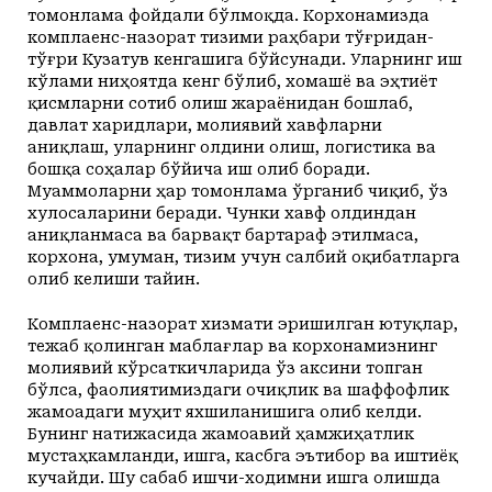
томонлама фойдали бўлмоқда. Корхонамизда
комплаенс-назорат тизими раҳбари тўғридан-
тўғри Кузатув кенгашига бўйсунади. Уларнинг иш
кўлами ниҳоятда кенг бўлиб, хомашё ва эҳтиёт
қисмларни сотиб олиш жараёнидан бошлаб,
давлат харидлари, молия­вий хавфларни
аниқлаш, уларнинг олдини олиш, логистика ва
бошқа соҳалар бўйича иш олиб боради.
Муаммоларни ҳар томонлама ўрганиб чиқиб, ўз
хулосаларини беради. Чунки хавф олдиндан
аниқланмаса ва барвақт бартараф этилмаса,
корхона, умуман, тизим учун салбий оқибатларга
олиб келиши тайин.
Комплаенс-назорат хизмати эришилган ютуқлар,
тежаб қолинган маблағлар ва корхонамизнинг
молиявий кўрсаткичларида ўз аксини топган
бўлса, фаолиятимиздаги очиқлик ва шаффофлик
жамоадаги муҳит яхшиланишига олиб келди.
Бунинг натижасида жамоавий ҳамжиҳатлик
мустаҳкамланди, ишга, касбга эътибор ва иштиёқ
кучайди. Шу сабаб ишчи-ходимни ишга олишда