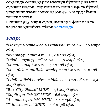
соҳасида солиқ қарзи мавжуд бўлган (100 млн
сўмдан юқори) корхоналар сони 1 046 та бўлиб,
уларнинг жами солиқ қарзи 496,2 млрд сўмни
ташкил этган.
Шундан 94,9 млрд сўми, яъни 19,1 фоизи 10 та
корхона ҳисобига тўғри
келмоқда.
Улар:
“Махсус монтаж ва механизация” МЧЖ – 16 млрд
сўм;
“Кўприкқурилиш” АЖ – 15,9 млрд сўм;
“Обод шаҳар қуриш” МЧЖ – 11,6 млрд сўм;
“Mimar Group” МЧЖ – 9,9 млрд сўм;
“Mustahkam qurilish Development” МЧЖ – 9 млрд
сўм;
“Eriell Oilfield Servives middle east DMCC” DM – 8,4
млрд сўм;
“Bek-City-House” МЧЖ – 7,4 млрд сўм;
“Sapfir qurilish 20” МЧЖ – 6,6 млрд сўм;
“Amanbek qurilish” МЧЖ – 5,5 млрд сўм;
“Trio exclusive” МЧЖ – 4,6 млрд сўм.