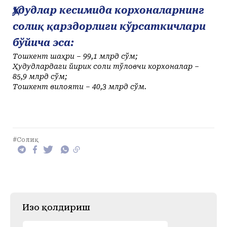
Ҳудудлар кесимида корхоналарнинг
солиқ қарздорлиги кўрсаткичлари
бўйича эса:
Тошкент шаҳри – 99,1 млрд сўм;
Ҳудудлардаги йирик солиқ тўловчи корхоналар –
85,9 млрд сўм;
Тошкент вилояти – 40,3 млрд сўм.
#Солиқ
Изоҳ қолдириш