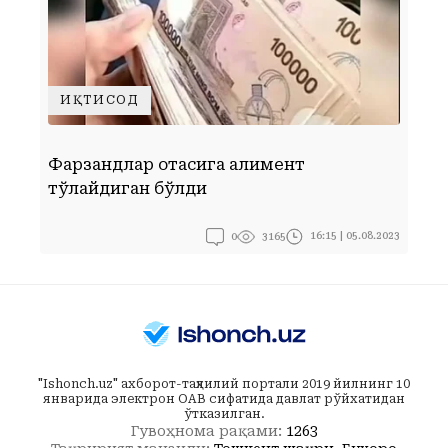
ИҚТИСОД
Фарзандлар отасига алимент
С
тўлайдиган бўлди
ш
0
16:15 | 05.08.2023
3165
"Ishonch.uz" ахборот-таҳлилий портали 2019 йилнинг 10
январида электрон ОАВ сифатида давлат рўйхатидан
ўтказилган.
Гувоҳнома рақами:
1263