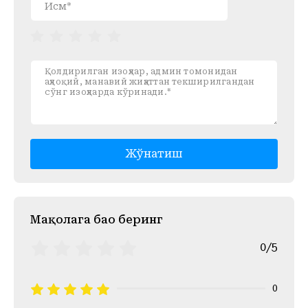
Жўнатиш
Mақолага баҳо беринг
0/5
0