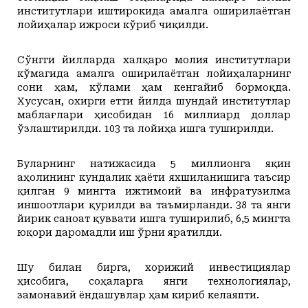
институтлари иштирокида амалга оширилаётган
лойиҳалар ижроси кўриб чиқилди.
Сўнгги йилларда халқаро молия институтлари
кўмагида амалга оширилаётган лойиҳаларнинг
сони ҳам, кўлами ҳам кенгайиб бормоқда.
Хусусан, охирги етти йилда шундай институтлар
маблағлари ҳисобидан 16 миллиард доллар
ўзлаштирилди. 103 та лойиҳа ишга туширилди.
Буларнинг натижасида 5 миллионга яқин
аҳолининг кундалик ҳаёти яхшиланишига таъсир
қилган 9 мингта ижтимоий ва инфратузилма
иншоотлари қурилди ва таъмирланди. 38 та янги
йирик саноат қуввати ишга туширилиб, 6,5 мингта
юқори даромадли иш ўрни яратилди.
Шу билан бирга, хорижий инвестициялар
ҳисобига, соҳаларга янги технологиялар,
замонавий ёндашувлар ҳам кириб келаяпти.