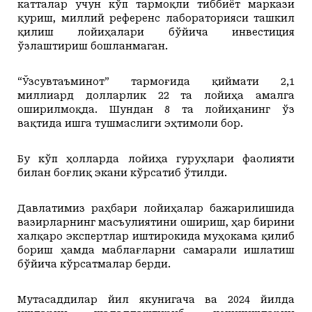
катталар учун кўп тармоқли тиббиёт маркази
қуриш, миллий референс лабораторияси ташкил
қилиш лойиҳалари бўйича инвестиция
ўзлаштириш бошланмаган.
“Ўзсувтаъминот” тармоғида қиймати 2,1
миллиард долларлик 22 та лойиҳа амалга
оширилмоқда. Шундан 8 та лойиҳанинг ўз
вақтида ишга тушмаслиги эҳтимоли бор.
Бу кўп ҳолларда лойиҳа гуруҳлари фаолияти
билан боғлиқ экани кўрсатиб ўтилди.
Давлатимиз раҳбари лойиҳалар бажарилишида
вазирларнинг масъулиятини ошириш, ҳар бирини
халқаро экспертлар иштирокида муҳокама қилиб
бориш ҳамда маблағларни самарали ишлатиш
бўйича кўрсатмалар берди.
Мутасаддилар йил якунигача ва 2024 йилда