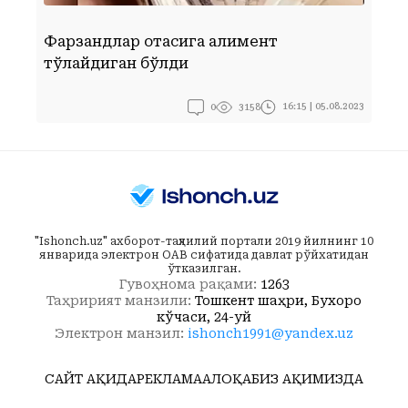
Фарзандлар отасига алимент
С
тўлайдиган бўлди
ш
0
16:15 | 05.08.2023
3158
"Ishonch.uz" ахборот-таҳлилий портали 2019 йилнинг 10
январида электрон ОАВ сифатида давлат рўйхатидан
ўтказилган.
Гувоҳнома рақами:
1263
Таҳририят манзили:
Тошкент шаҳри, Бухоро
кўчаси, 24-уй
Электрон манзил:
ishonch1991@yandex.uz
САЙТ ҲАҚИДА
РЕКЛАМА
АЛОҚА
БИЗ ҲАҚИМИЗДА