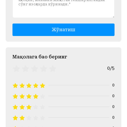
Жўнатиш
Mақолага баҳо беринг
0/5
0
0
0
0