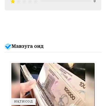
0
Мавзуга оид
ИҚТИСОД