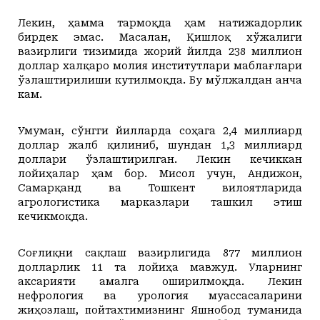
Лекин, ҳамма тармоқда ҳам натижадорлик
бирдек эмас. Масалан, Қишлоқ хўжалиги
вазирлиги тизимида жорий йилда 238 миллион
доллар халқаро молия институтлари маблағлари
ўзлаштирилиши кутилмоқда. Бу мўлжалдан анча
кам.
Умуман, сўнгги йилларда соҳага 2,4 миллиард
доллар жалб қилиниб, шундан 1,3 миллиард
доллари ўзлаштирилган. Лекин кечиккан
лойиҳалар ҳам бор. Мисол учун, Андижон,
Самарқанд ва Тошкент вилоятларида
агрологистика марказлари ташкил этиш
кечикмоқда.
Соғлиқни сақлаш вазирлигида 877 миллион
долларлик 11 та лойиҳа мавжуд. Уларнинг
аксарияти амалга оширилмоқда. Лекин
нефрология ва урология муассасаларини
жиҳозлаш, пойтахтимизнинг Яшнобод туманида