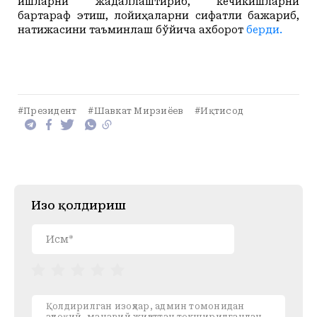
ишларни жадаллаштириб, кечикишларни
бартараф этиш, лойиҳаларни сифатли бажариб,
натижасини таъминлаш бўйича ахборот
берди.
#Президент
#Шавкат Мирзиёев
#Иқтисод
Изоҳ қолдириш