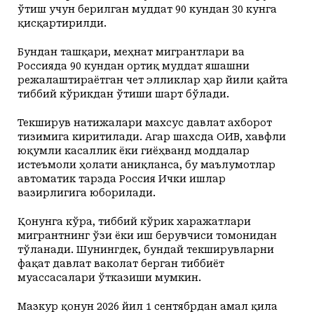
ўтиш учун берилган муддат 90 кундан 30 кунга
қисқартирилди.
Бундан ташқари, меҳнат мигрантлари ва
Россияда 90 кундан ортиқ муддат яшашни
режалаштираётган чет элликлар ҳар йили қайта
тиббий кўрикдан ўтиши шарт бўлади.
Текширув натижалари махсус давлат ахборот
тизимига киритилади. Агар шахсда ОИВ, хавфли
юқумли касаллик ёки гиёҳванд моддалар
истеъмоли ҳолати аниқланса, бу маълумотлар
автоматик тарзда Россия Ички ишлар
вазирлигига юборилади.
Қонунга кўра, тиббий кўрик харажатлари
мигрантнинг ўзи ёки иш берувчиси томонидан
тўланади. Шунингдек, бундай текширувларни
фақат давлат ваколат берган тиббиёт
муассасалари ўтказиши мумкин.
Мазкур қонун 2026 йил 1 сентябрдан амал қила