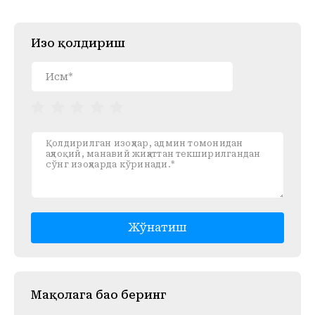
Изоҳ қолдириш
Жўнатиш
Mақолага баҳо беринг