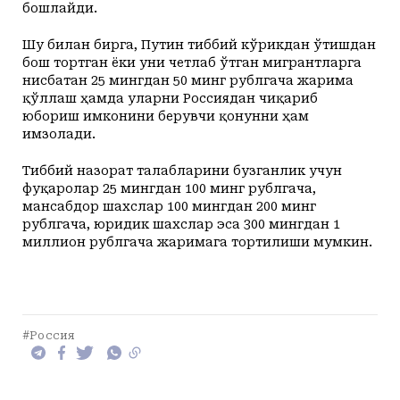
бошлайди.
Шу билан бирга, Путин тиббий кўрикдан ўтишдан
бош тортган ёки уни четлаб ўтган мигрантларга
нисбатан 25 мингдан 50 минг рублгача жарима
қўллаш ҳамда уларни Россиядан чиқариб
юбориш имконини берувчи қонунни ҳам
имзолади.
Тиббий назорат талабларини бузганлик учун
фуқаролар 25 мингдан 100 минг рублгача,
мансабдор шахслар 100 мингдан 200 минг
рублгача, юридик шахслар эса 300 мингдан 1
миллион рублгача жаримага тортилиши мумкин.
#Россия