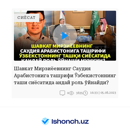
СИЁСАТ
ШАВКАТ МИРЗИЁЕВНИНГ САУДИЯ АРАБИСТОНИГА ТАШРИФИ ЎЗБЕКИСТОННИНГ ТАШҚИ СИЁСАТИДА ҚАНДАЙ РОЛЬ ЎЙНАЙДИ?
Шавкат Мирзиёевнинг Саудия
Арабистонига ташрифи Ўзбекистоннинг
Б
ташқи сиёсатида қандай роль ўйнайди?
0
16:33 | 05.08.2023
3835