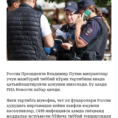
+21
+20
Yakshanba, 09
Маданият ва маърифат
Кириш
КУТУБХОНА
+23
+20
Dushanba, 10
Адабиёт
+21
+20
Seshanba, 11
БОШҚАЛАР
+20
+20
Chorshanba, 12
Суратлар сўзлаганда...
Илмий ишлар
+24
+20
Payshanba, 13
Toshkent
Hozir
07:00
08:00
09:00
10:00
11:00
12
+25
+20
Juma, 14
Shahar
+21
C
+23
C
+27
C
+31
C
+33
C
+35
C
+
Колумнистлар
Мақолалар
+22
+20
Shanba, 15
+21
c
+21
+20
Yakshanba, 16
АРХИВ
Касаба фаоллари учун қўлланмалар
Ўзбекистон журналистлари
Россия Президенти Владимир Путин мигрантлар
учун мажбурий тиббий кўрик тартибини янада
қатъийлаштирувчи қонунни имзолади. Бу ҳақда
РИА Новости хабар қилди.
O'z
Ўз
Янги тартибга мувофиқ, чет эл фуқаролари Россия
ҳудудига кирганидан кейин хавфли юқумли
касалликлар, ОИВ инфекцияси ҳамда гиёҳванд
моддалар истеъмоли бўйича тиббий текширувдан