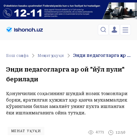
ЎЗБЕКИСТОН
TOSHKENT
Менинг саҳифам
Энди педагогларга ҳар ой "йўл пули" берилади
Бош саҳифа
Меҳнат ҳуқуқи
Сиёсат
Менинг жавоним
ТАҲЛИЛ
Toshkent Shahar
Энди педагогларга ҳар ой "йўл пули"
Сақланганлар
Chiqish
Спорт
Payshanba, 06-August
берилади
ХОРИЖ
Telefon raqamingizni kiritng
+23
C
Иқтисод
Tasdiqlash kodini SMS orqali yuboramiz
Жамият
ЎЗГАЧА РАКУРС
Қонунчилик соҳасининг шундай нозик томонлари
борки, яратилган ҳужжат ҳар қанча мукаммалдек
Сиёсат
МЕҲНАТ ҲУҚУҚИ
Иқтисод
кўрингани билан амалиёт унинг пухта ишланган
Hozir
ёки ишланмаганига ойна тутади.
+23
C
ҲОДИСА
ИНТЕРВЬЮ
МЕҲНАТ ҲУҚУҚИ
4771
12:50