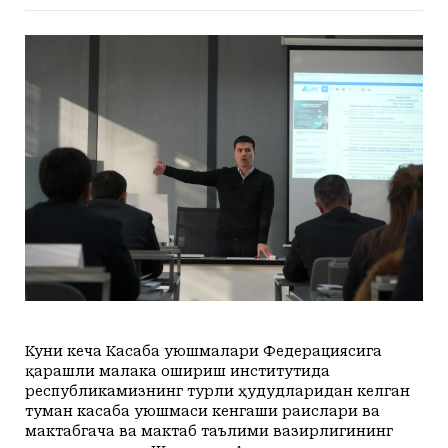
+23
+20
Payshanba, 06
Маданият ва маърифат
Кириш
КУТУБХОНА
+24
+20
Juma, 07
Адабиёт
+25
+20
Shanba, 08
БОШҚАЛАР
+26
+20
Yakshanba, 09
Суратлар сўзлаганда...
Илмий ишлар
+25
+20
Dushanba, 10
Toshkent Shahar
Hozir
+26
+20
Seshanba, 11
+23
C
Колумнистлар
+23
Мақолалар
c
+26
+20
Chorshanba, 12
null
+20
Payshanba, 13
АРХИВ
Касаба фаоллари учун қўлланмалар
Ўзбекистон журналистлари
Куни кеча Касаба уюшмалари Федерациясига
O'z
Ўз
қарашли малака ошириш институтида
республикамизнинг турли ҳудудларидан келган
туман касаба уюшмаси кенгаши раислари ва
мактабгача ва мактаб таълими вазирлигининг