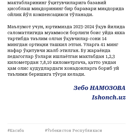
мактабларининг ўқитувчиларига базавий
ҳисоблаш миқдорининг бир баравари миқдорида
ойлик йўл компенсацияси тўланади.
Маълумот учун, юртимизда 2023-2024 ўқув йилида
саломатлигида муаммоси борлиги боис уйда якка
тартибда таълим олган ўқувчилар сони 14
мингдан ортиқни ташкил этган. Уларга 41 минг
нафар ўқитувчи жалб этилган. Бу жараёнда
педагоглар ўзлари ишлаётган мактабдан 1,2,3
километрдан 7,8,10 километргача, ҳатто ундан
ҳам олис ҳудудлардаги хонадонларга бориб уй
таълими беришига тўғри келади.
Зебо НАМОЗОВА
Ishonch.uz
#Касаба
#Ўзбекистон Республикаси