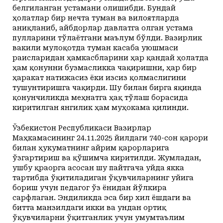
белгиланган устамани олишибди. Бундай
ҳолатлар бир нечта туман ва вилоятларда
аниқланиб, айбдорлар давлатга олган устама
пулларини тўлаётгани маълум бўлди. Вазирлик
вакили мулоқотда туман касаба уюшмаси
раисларидан ҳамкасбларини ҳар қандай ҳолатда
ҳам қонунни бузмасликка чақиришни, ҳар бир
ҳаракат натижасиз ёки изсиз қолмаслигини
тушунтиришга чақирди. Шу билан бирга яқинда
қонунчиликда меҳнатга ҳақ тўлаш борасида
киритилган янгилик ҳам муҳокама қилинди.
Ўзбекистон Республикаси Вазирлар
Маҳкамасининг 24.11.2025 йилдаги 740-сон қарори
билан ҳукуматнинг айрим қарорларига
ўзгартириш ва қўшимча киритилди. Жумладан,
ушбу қраорга асосан шу пайтгача уйда якка
тартибда ўқитиладиган ўқувчиларнинг уйига
бориш учун педагог ўз ёнидан йўлкира
сарфлаган. Эндиликда эса бир хил ёшдаги ва
битта манзилдаги икки ва ундан ортиқ
ўқувчиларни ўқитганлик учун умумтаълим