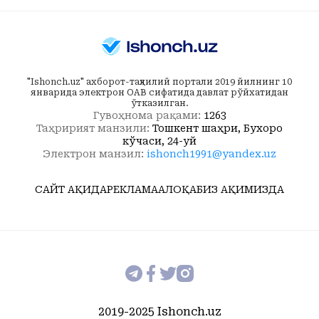
"Ishonch.uz" ахборот-таҳлилий портали 2019 йилнинг 10
январида электрон ОАВ сифатида давлат рўйхатидан
ўтказилган.
Гувоҳнома рақами:
1263
Таҳририят манзили:
Тошкент шаҳри, Бухоро
кўчаси, 24-уй
Электрон манзил:
ishonch1991@yandex.uz
САЙТ ҲАҚИДА
РЕКЛАМА
АЛОҚА
БИЗ ҲАҚИМИЗДА
2019-2025 Ishonch.uz