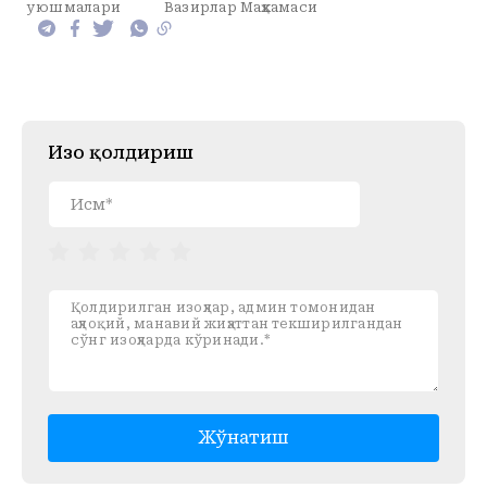
уюшмалари
Вазирлар Маҳкамаси
Изоҳ қолдириш
Жўнатиш