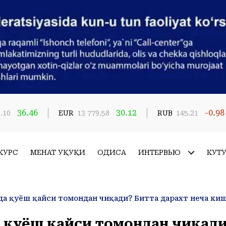
36.46
30.12
-0.98
.10
EUR
13 779.58
RUB
145.21
КУРС
МЕҲНАТ ҲУҚУҚИ
ҲОДИСА
ИНТЕРВЬЮ
КУТ
а қуёш қайси томондан чиқад