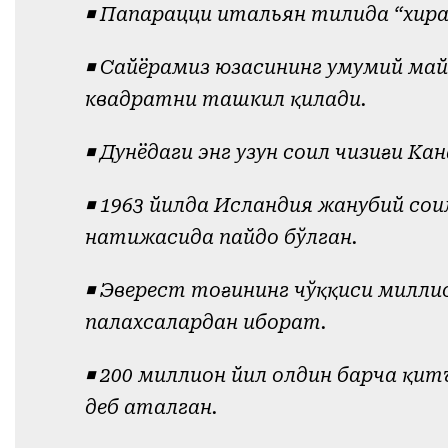
◾️ Папарацци итальян тилида “хир
◾️ Сайёрамиз юзасининг умумий ма
квадратни ташкил қилади.
◾️ Дунёдаги энг узун соҳил чизиғи К
◾️ 1963 йилда Исландия жанубий со
натижасида пайдо бўлган.
◾️ Эверест тоғининг чўққиси миллио
палахсалардан иборат.
◾️ 200 миллион йил олдин барча қи
деб аталган.