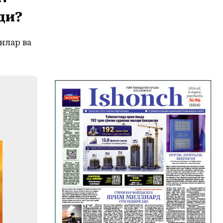
ди?
нлар ва