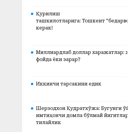
Қурилиш
ташкилотларига: Тошкент “бедарвоз
керак!
Миллиардлаб доллар харажатлар: ж
фойда ёки зарар?
Иккинчи тарсакини едик
Шерзодхон Қудратхўжа: Бугунги ўйи
имтиҳончи домла бўлмай йигитлари
г
тилайлик