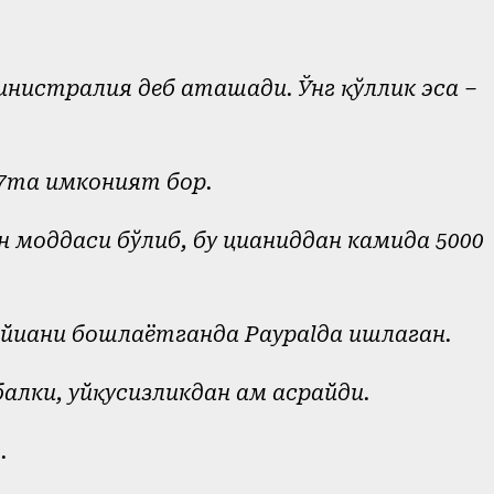
инистралия деб аташади. Ўнг қўллик эса –
7та имконият бор.
н моддаси бўлиб, бу цианиддан камида 5000
лойиҳани бошлаётганда Paypalда ишлаган.
алки, уйқусизликдан ҳам асрайди.
.