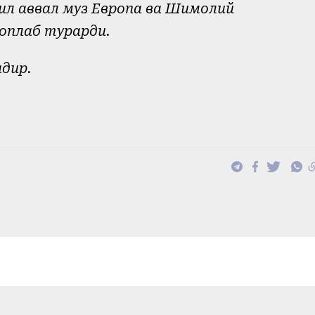
 йил аввал муз Европа ва Шимолий
оплаб турарди.
ндир.