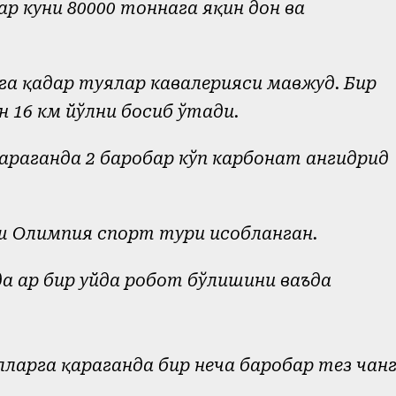
ар куни 80000 тоннага яқин дон ва
нга қадар туялар кавалерияси мавжуд. Бир
н 16 км йўлни босиб ўтади.
араганда 2 баробар кўп карбонат ангидрид
ш Олимпия спорт тури ҳисобланган.
да ҳар бир уйда робот бўлишини ваъда
лларга қараганда бир неча баробар тез чан