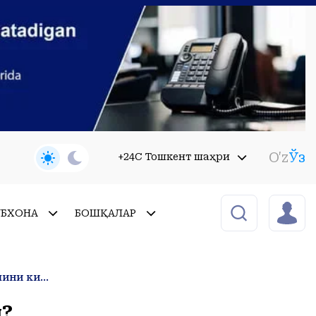
O'z
Ўз
+24C Тошкент шаҳри
УБХОНА
БОШҚАЛАР
Қизиқарли фактлар: Венерада қуёш қайси томондан чиқади? Битта дарахт неча кишини кислород билан таъминлай олади?
и?