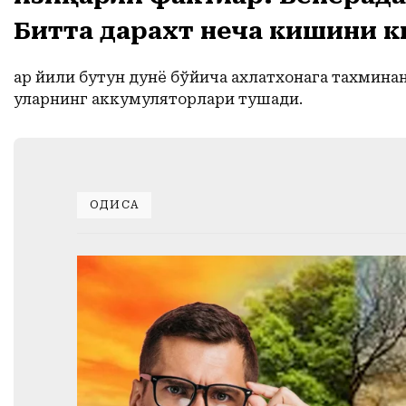
Битта дарахт неча кишини к
Ҳар йили бутун дунё бўйича ахлатхонага тахмина
уларнинг аккумуляторлари тушади.
ҲОДИСА