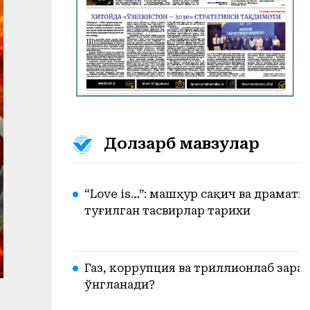
Долзарб мавзулар
“Love is…”: машҳур сақич ва драмат
туғилган тасвирлар тарихи
Газ, коррупция ва триллионлаб зарар
ўнгланади?