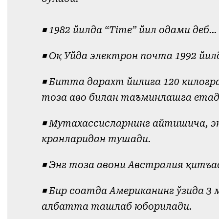
◾️ 1982 йилда “Time” йил одами деб
◾️ Оқ Уйда электрон почта 1992 йил
◾️ Битта дарахт йилига 120 килогр
тоза ҳаво билан таъминлашга етад
◾️ Мутахассисларнинг айтишича, э
кранларидан тушади.
◾️ Энг тоза ҳавони Австралия қитъ
◾️ Бир соатда Американинг ўзида 
албатта ташлаб юборилади.