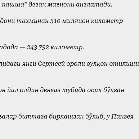
а пашша” деган маънони англатади.
йдони тахминан 510 миллион километр
анадада — 243 792 километр.
ҳилидаги янги Сертсей ороли вулқон отилиши
н йил олдин денгиз тубида ҳосил бўлган
тъалар биттага бирлашган бўлиб, у Пангея