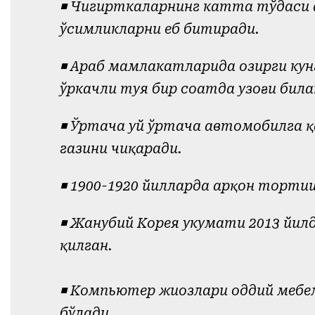
◾️ Чигирткаларнинг катта тўдаси ҳ
ўсимликларни еб битиради.
◾️ Араб мамлакатларида ҳозирги ку
ўркачли туя бир соатда узоғи била
◾️ Ўртача уй ўртача автомобилга қ
газини чиқаради.
◾️ 1900-1920 йилларда арқон торти
◾️ Жанубий Корея ҳукумати 2013 йил
қилган.
◾️ Компьютер жиҳозлари оддий мебе
бўлади.