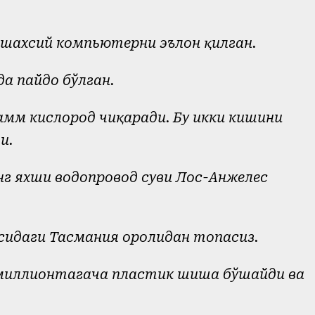
... шахсий компьютерни эълон қилган.
да пайдо бўлган.
амм кислород чиқаради. Бу икки кишини
и.
нг яхши водопровод суви Лос-Анжелес
асидаги Тасмания оролидан топасиз.
3 миллионтагача пластик шиша бўшайди ва