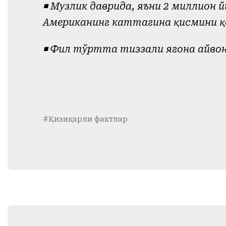
◾️ Музлик даврида, яъни 2 миллион
Американинг каттагина қисмини қ
◾️ Фил тўртта тиззали ягона ҳайво
#Қизиқарли фактлар