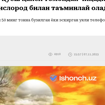
ислород билан таъминлай ола
н 50 минг тонна бузилган ёки эскирган уяли телефо
4910
15:57 | 07.11.2023