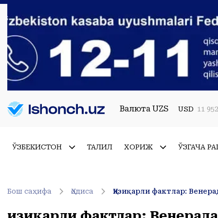
Валюта UZS
USD
11 952
ЎЗБЕКИСТОН
ТАҲЛИЛ
ХОРИЖ
ЎЗГАЧА РА
Бош саҳифа
Ҳодиса
Қизиқарли фактлар: Венерад