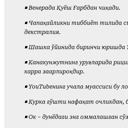
◾️ Венерада Қуёш Ғарбдан чиқади.
◾️ Чапақайликни тиббиёт тилида с
декстралия.
◾️ Шашка ўйинида биринчи юришда 
◾️ Канакунжутнинг уруғларида рици
карра заҳарлироқдир.
◾️ YouTubeнинг учала муассиси бу 
◾️ Курка гўшти нафақат очликдан, б
◾️ Ок – дунёдаги энг оммалашган сўз