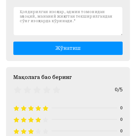
Жўнатиш
Mақолага баҳо беринг
0/5
0
0
0