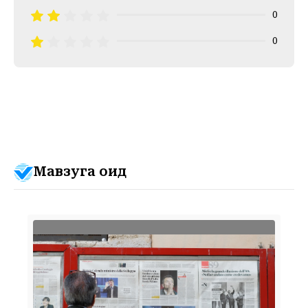
0
0
Мавзуга оид