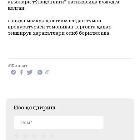
аъзолари тўлақонлиги” натижасида вужудга
келган.
Ҳозирда мазкур ҳолат юзасидан туман
прокуратураси томонидан терговга қадар
текширув ҳаракатлари олиб борилмоқда.
#Жиноят
Изоҳ қолдириш