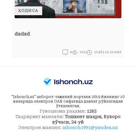
ҲОДИСА
Д
dsdsd
ў
0
12:58 | 12.12.2023
2121
"Ishonch.uz" ахборот-таҳлилий портали 2019 йилнинг 10
январида электрон ОАВ сифатида давлат рўйхатидан
ўтказилган.
Гувоҳнома рақами:
1263
Таҳририят манзили:
Тошкент шаҳри, Бухоро
кўчаси, 24-уй
Электрон манзил:
ishonch1991@yandex.uz