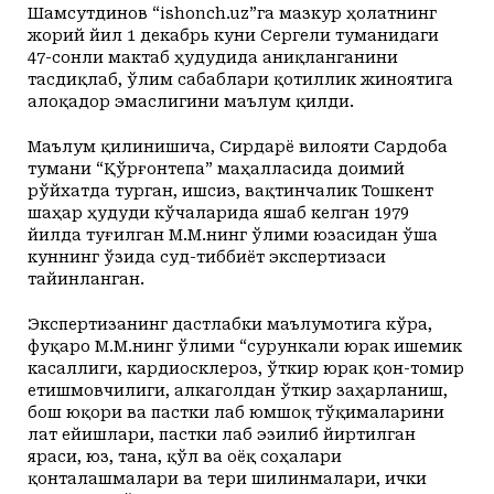
Шамсутдинов “ishonch.uz”га мазкур ҳолатнинг
жорий йил 1 декабрь куни Сергели туманидаги
47-сонли мактаб ҳудудида аниқланганини
тасдиқлаб, ўлим сабаблари қотиллик жиноятига
алоқадор эмаслигини маълум қилди.
Маълум қилинишича, Сирдарё вилояти Сардоба
тумани “Қўрғонтепа” маҳалласида доимий
рўйхатда турган, ишсиз, вақтинчалик Тошкент
шаҳар ҳудуди кўчаларида яшаб келган 1979
йилда туғилган М.М.нинг ўлими юзасидан ўша
куннинг ўзида суд-тиббиёт экспертизаси
тайинланган.
Экспертизанинг дастлабки маълумотига кўра,
фуқаро М.М.нинг ўлими “сурункали юрак ишемик
касаллиги, кардиосклероз, ўткир юрак қон-томир
етишмовчилиги, алкаголдан ўткир заҳарланиш,
бош юқори ва пастки лаб юмшоқ тўқималарини
лат ейишлари, пастки лаб эзилиб йиртилган
яраси, юз, тана, қўл ва оёқ соҳалари
қонталашмалари ва тери шилинмалари, ички