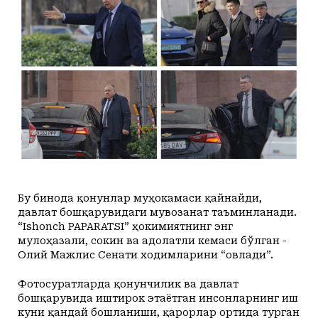
+31
+20
Juma, 07
Маданият ва маърифат
Кириш
КУТУБХОНА
+33
+20
Shanba, 08
Адабиёт
+34
+20
Yakshanba, 09
БОШҚАЛАР
+36
+20
Dushanba, 10
Суратлар сўзлаганда...
Илмий ишлар
+35
+20
Seshanba, 11
Toshkent
Hozir
12:00
13:00
14:00
15:00
16:00
17
+36
+20
Chorshanba, 12
Shahar
+31
C
+33
C
+34
C
+35
C
+35
C
+35
C
+
Колумнистлар
Мақолалар
+36
+20
Payshanba, 13
+31
c
+37
+20
Juma, 14
АРХИВ
Касаба фаоллари учун қўлланмалар
Ўзбекистон журналистлари
Бу бинода қонунлар муҳокамаси қайнайди,
давлат бошқарувидаги мувозанат таъминланади.
“Ishonch PAPARATSI” ҳокимиятнинг энг
мулоҳазали, сокин ва адолатли кемаси бўлган -
Олий Мажлис Сенати ходимларини “овлади”.
O'z
Ўз
Фотосуратларда қонунчилик ва давлат
бошқарувида иштирок этаётган инсонларнинг иш
куни қандай бошланиши, қарорлар ортида турган