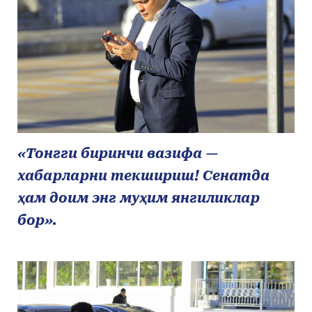
«Тонгги биринчи вазифа —
хабарларни текшириш! Сенатда
ҳам доим энг муҳим янгиликлар
бор».