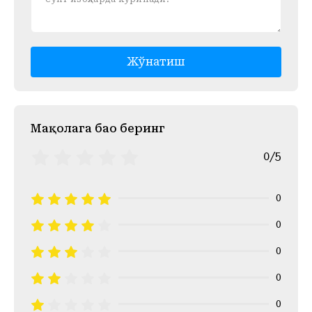
Жўнатиш
Mақолага баҳо беринг
0/5
0
0
0
0
0