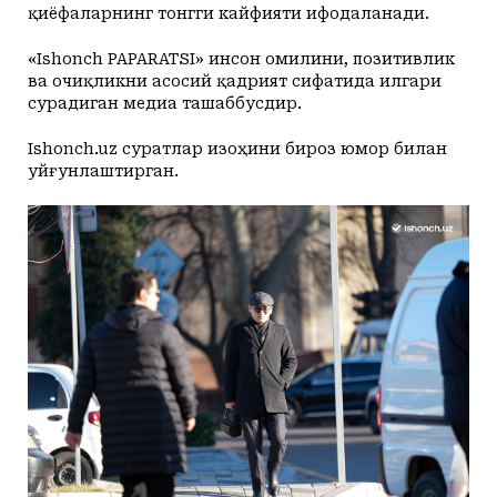
қиёфаларнинг тонгги кайфияти ифодаланади.
«Ishonch PAPARATSI» инсон омилини, позитивлик
ва очиқликни асосий қадрият сифатида илгари
сурадиган медиа ташаббусдир.
Ishonch.uz суратлар изоҳини бироз юмор билан
уйғунлаштирган.