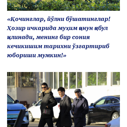
«Қочинглар, йўлни бўшатинглар!
Ҳозир ичкарида муҳим қонун қабул
қилинади, менинг бир сония
кечикишим тарихни ўзгартириб
юбориши мумкин!»