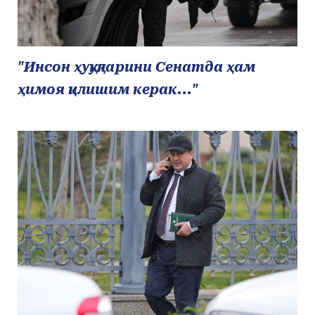
"Инсон ҳуқуқларини Сенатда ҳам
ҳимоя қилишим керак..."