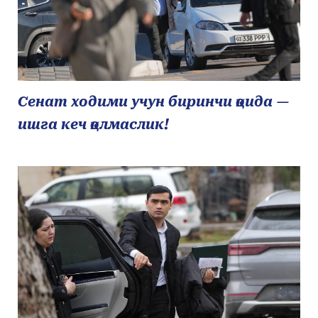
Сенат ходими учун биринчи қоида —
ишга кеч қолмаслик!