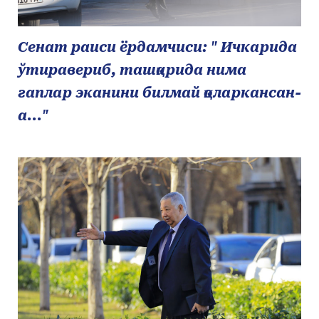
Сенат раиси ёрдамчиси: " Ичкарида
ўтиравериб, ташқарида нима
гаплар эканини билмай қоларкансан-
а..."