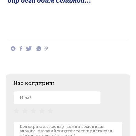
бир оёғи доим Сенатда..."
Изоҳ қолдириш