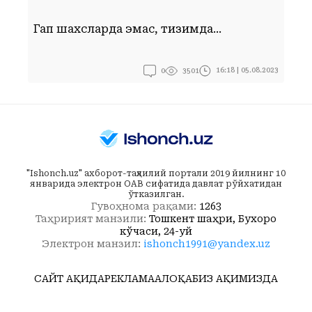
Ф
Гап шахсларда эмас, тизимда...
у
0
16:18 | 05.08.2023
3501
"Ishonch.uz" ахборот-таҳлилий портали 2019 йилнинг 10
январида электрон ОАВ сифатида давлат рўйхатидан
ўтказилган.
Гувоҳнома рақами:
1263
Таҳририят манзили:
Тошкент шаҳри, Бухоро
кўчаси, 24-уй
Электрон манзил:
ishonch1991@yandex.uz
САЙТ ҲАҚИДА
РЕКЛАМА
АЛОҚА
БИЗ ҲАҚИМИЗДА