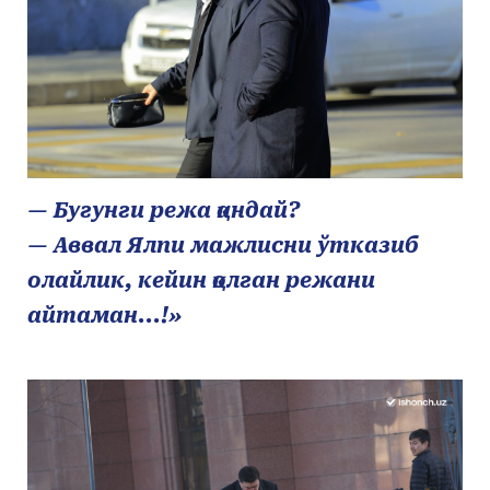
— Бугунги режа қандай?
— Аввал Ялпи мажлисни ўтказиб
олайлик, кейин қолган режани
айтаман...!»