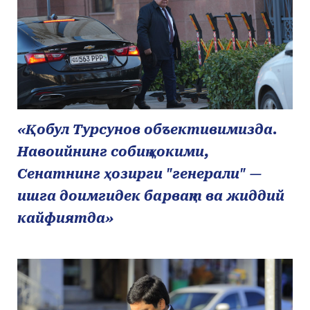
«Қобул Турсунов объективимизда.
Навоийнинг собиқ ҳокими,
Сенатнинг ҳозирги "генерали" —
ишга доимгидек барвақт ва жиддий
кайфиятда»