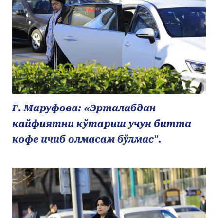
Г. Маруфова: «Эрталабдан
кайфиятни кўтариш учун битта
кофе ичиб олмасам бўлмас".