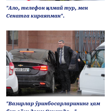
"Ало, телефон қилмай тур, мен
Сенатга кираяпман".
"Вазирлар ўринбосарларининг ҳам