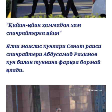
"Қийин-қийин ҳаммадан ҳам
спичрайтерга қийин"
Ялпи мажлис кунлари Сенат раиси
спичрайтери Абдусамад Раҳимов
кун билан туннинг фарқига бормай
қолади.