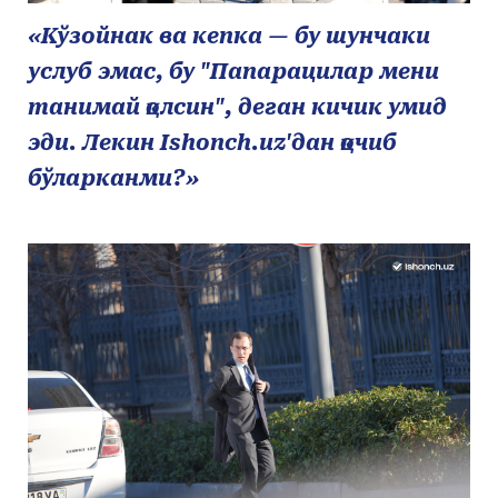
«Кўзойнак ва кепка — бу шунчаки
услуб эмас, бу "Папарацилар мени
танимай қолсин", деган кичик умид
эди. Лекин Ishonch.uz'дан қочиб
бўларканми?»