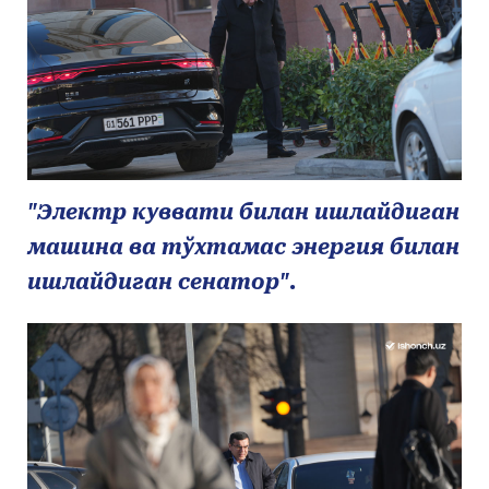
"Электр куввати билан ишлайдиган
машина ва тўхтамас энергия билан
ишлайдиган сенатор".