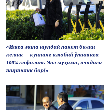
«Ишга мана шундай пакет билан
келиш — куннинг ижобий ўтишига
100% кафолат. Энг муҳими, ичидаги
ширинлик бор!»