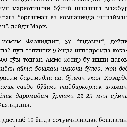
учун маркетингчи бўлиб ишлашга мажбу
арага берганман ва компанияда ишлайман
ан
”
, дейди Мари.
, исмим Фазлиддин, 37 ёшдаман”, дейд
тлаб пул топишни 9 ёшда ипподромда кока
500 сўм топган. Аммо ҳозир бу ишни даво
идан қайта бошлаш имкони бўлса, жон де
арасам даромадли иш бўлган экан. Ҳозирд
асия савдо бўйича тадбиркорлик қиламан
йлик даромадим ўртача 22-25 млн сўмн
Фазлиддин.
 дастлаб 12 ёшда сотувчиликдан бошлаган