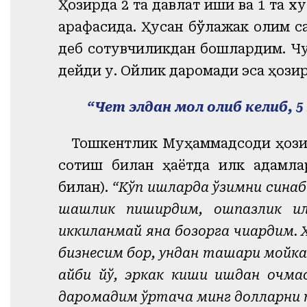
Ҳозирда 2 та давлат иши ва 1 та 
арафасида. Ҳусан бўлажак олим с
деб сотувчиликдан бошлардим. Чун
дейди у. Ойлик даромади эса ҳозир
“
Чет элдан мол олиб келиб, 
Тошкентлик Муҳаммадсодиқ ҳозир
сотиш билан ҳаётда илк қадамл
билан).
“Кўп ишларда ўзимни синаб
шашлик пиширдим, ошпазлик қил
иккиланмай яна бозорга чиқардим.
бизнесим бор, ундан ташқари мойк
айби йўқ, эркак киши ишдан қочм
даромадим ўртача минг долларни