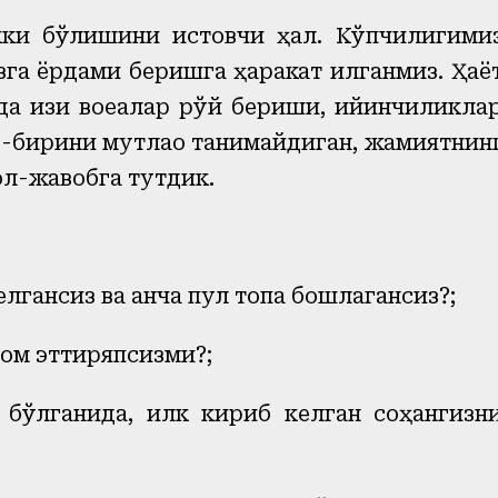
кки бўлишини истовчи ҳалқ. Кўпчилигими
га ёрдами беришга ҳаракат қилганмиз. Ҳаё
а қизиқ воқеалар рўй бериши, қийинчиликла
ир-бирини мутлақо танимайдиган, жамиятнин
ол-жавобга тутдик.
елгансиз ва қанча пул топа бошлагансиз?;
вом эттиряпсизми?;
 бўлганида, илк кириб келган соҳангизн