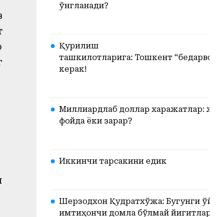
ўнгланади?
з
т
Қурилиш
р
ташкилотларига: Тошкент “бедарвоз
г
керак!
Миллиардлаб доллар харажатлар: ж
фойда ёки зарар?
Иккинчи тарсакини едик
и
Шерзодхон Қудратхўжа: Бугунги ўйи
имтиҳончи домла бўлмай йигитлари