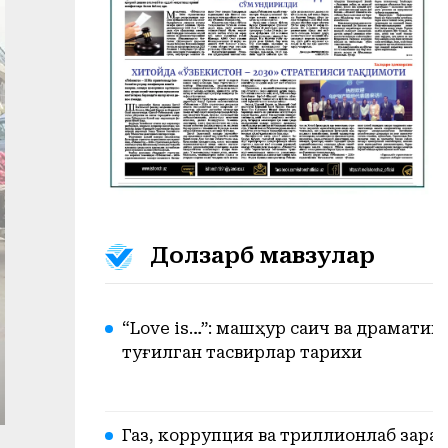
Долзарб мавзулар
“Love is…”: машҳур сақич ва драмати
туғилган тасвирлар тарихи
Газ, коррупция ва триллионлаб зарар.