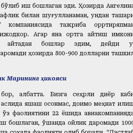
 бўлиб иш бошлаган эди. Ҳозирда Ангелин
афлик билан шуғулланаман, ундан ташқар
з” компаниясида тажриба орртиряпма
 ижодкор. Агар яна ортга қайтиш имкон
и қайтадан бошлар эдим, дейди у
аромади ҳозирда 800-900 долларни ташки
к Марининг ҳикояси
бор, албатта. Бизга сеҳрли диёр каб
аслида яшаш осонмас, доимо меҳнат қили
 ўз фаолиятини 22 ёшида авиакомпанияд
иш бошлаган, ўшанда ойлик даромади 100
шқа соҳада фаолияти олиб боради. “Дастла