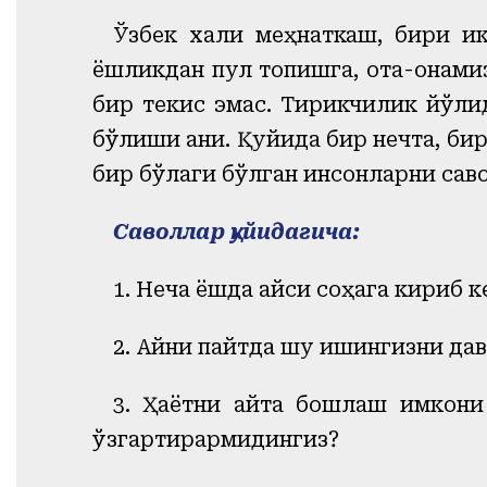
Ўзбек халқи меҳнаткаш, бири и
ёшликдан пул топишга, ота-онамиз
бир текис эмас. Тирикчилик йўлид
бўлиши аниқ. Қуйида бир нечта, б
бир бўлаги бўлган инсонларни сав
Саволлар қуйидагича:
1. Неча ёшда қайси соҳага кириб к
2. Айни пайтда шу ишингизни да
3. Ҳаётни қайта бошлаш имкони
ўзгартирармидингиз?