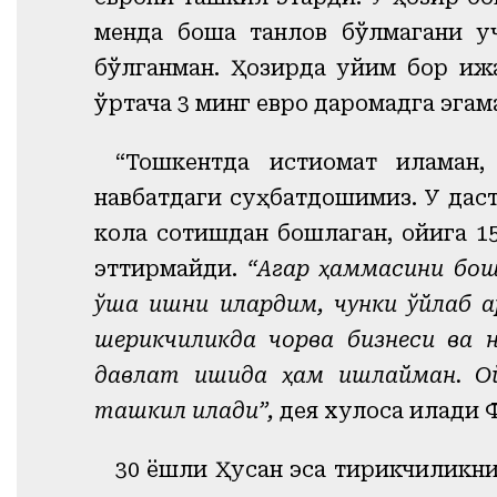
менда бошқа танлов бўлмагани 
бўлганман. Ҳозирда уйим бор иж
ўртача 3 минг евро даромадга эгам
“Тошкентда истиқомат қиламан
навбатдаги суҳбатдошимиз. У дас
кола сотишдан бошлаган, ойига 1
эттирмайди.
“Агар ҳаммасини бош
ўша ишни қилардим, чунки ўйлаб қ
шерикчиликда чорва бизнеси ва н
давлат ишида ҳам ишлайман. О
ташкил қилади”,
дея хулоса қилади 
30 ёшли Ҳусан эса тирикчиликни