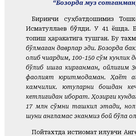
“
Бозорда муз сотганман, 
Биринчи суҳбатдошимиз Тошке
Исматуллаев бўлди. У 41 ёшда. Б
топиш ҳаракатига тушган. Бу тахм
бўлмаган даврлар эди. Бозорда ба
олиб чиқардим, 100-150 сўм кунлик
бўлиб ишга кирганман, ойлигим 3
фаолият юритмоқдаман. Ҳаёт қ
камчилик. ютуқларни бошдан ке
кетлигидан иборат. Ҳозирги кунда
17 млн сўмни ташкил этади, ноли
шуни англамас эканмиз бой бўла о
Пойтахтда истиқомат қилувчи Анг