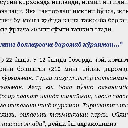
хусусий корхонада ишлайди, илмий иш қили
аналади. Яна такрорлаш имкони бўлса, жо
ки бу менга ҳаётда катта тажриба берган
да ўртача 20 млн сўмни ташкил этади.
5 минг долларгача даромад кўряпман...
”
 22 ёшда. У 12 ёшида бозорда чой, компо
арини бошлаган (210 минг ойлик дарома
 кўрганман. Турли маҳсулотлар сотганман
ганман. Агар ёш бола бўлиб қолганимд
 Ҳозир давлат ишида ишлайман, насия савд
ага ишлагани чиқиб тураман. Тирикчиликнин
аслиги, оиласини таъминлаши керак. Ойли
 ташкил этади
”
,
дейди ёш қаҳрамонимиз.