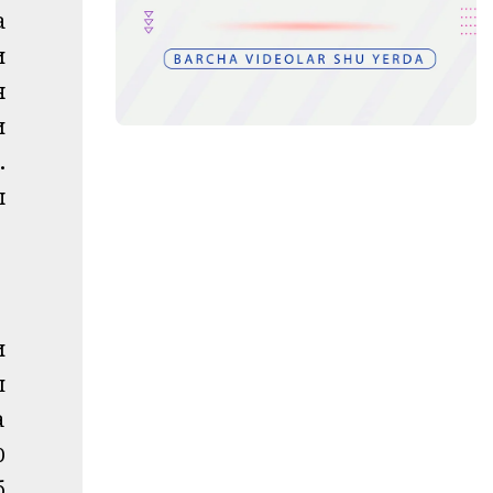
а
и
н
и
.
л
и
ш
а
0
б