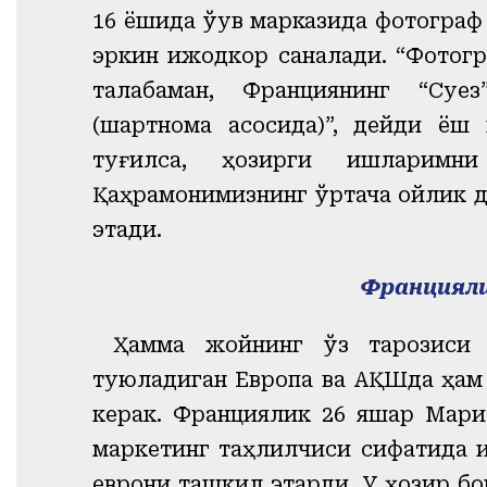
16 ёшида ўқув марказида фотограф
эркин ижодкор саналади. “Фотогр
талабаман, Франциянинг “Суе
(шартнома асосида)”, дейди ёш
туғилса, ҳозирги ишларимн
Қаҳрамонимизнинг ўртача ойлик д
этади.
Францияли
Ҳамма жойнинг ўз тарозиси 
туюладиган Европа ва АҚШда ҳам 
керак. Франциялик 26 яшар Мари
маркетинг таҳлилчиси сифатида 
еврони ташкил этарди. У ҳозир бо