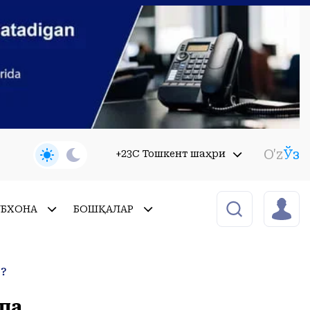
O'z
Ўз
+23C Тошкент шаҳри
УБХОНА
БОШҚАЛАР
з?
опа