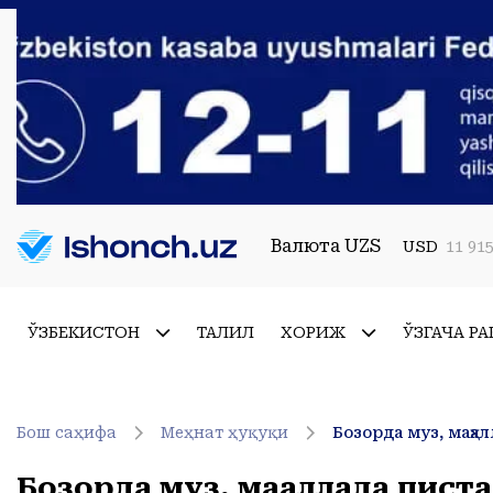
Валюта UZS
USD
11 915
ЎЗБЕКИСТОН
ТАҲЛИЛ
ХОРИЖ
ЎЗГАЧА РА
Бош саҳифа
Меҳнат ҳуқуқи
Бозорда муз, маҳа
Бозорда муз, маҳаллада пист