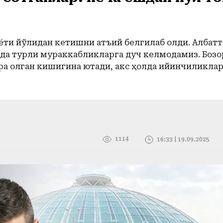
иёти йўлидан кетишни қатъий белгилаб олди. Албатт
ўлда турли мураккабликларга дуч келмоқдамиз. Бозо
кўра олган кишигина ютади, акс ҳолда қийинчиликла
1114
16:33 | 19.09.2025