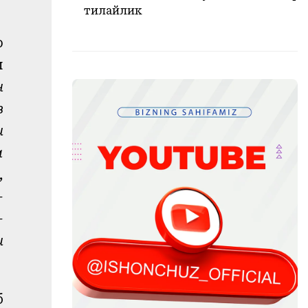
тилайлик
р
л
н
з
и
а
,
-
-
и
б