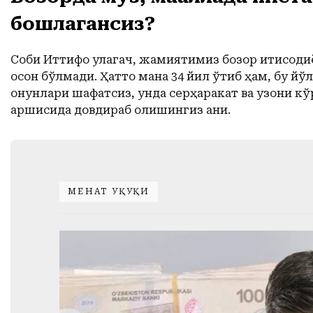
бошлагансиз?
Собиқ Иттифоқ қулагач, жамиятимиз бозор иқтисод
осон бўлмади. Ҳатто мана 34 йил ўтиб ҳам, бу й
қонунлари шафқатсиз, унда серҳаракат ва узоқни 
қаршисида довдираб қолишингиз аниқ.
МЕҲНАТ ҲУҚУҚИ