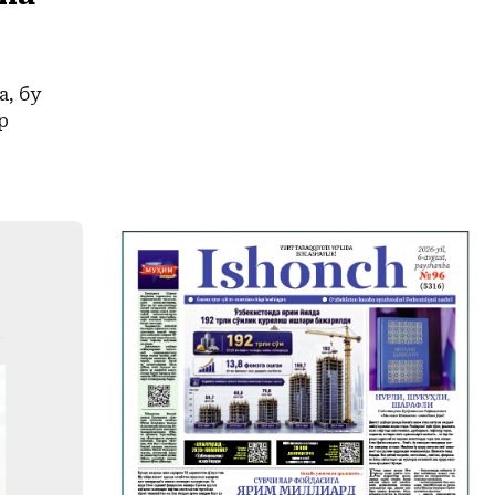
а, бу
р
р