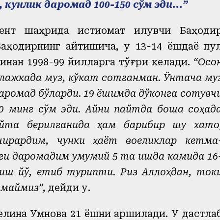
кунлик даромад 100-150 сўм эди...
”
нт шаҳрида истиқомат қилувчи Баҳоди
аҳодирнинг айтишича, у 13-14 ёшдаёқ пу
инан 1998-99 йилларга тўғри келади.
“Осо
клажкада муз, кўкат сотганман. Ўнтача му
 даромад бўларди. 19 ёшимда дўконга сотувч
0 минг сўм эди. Айни пайтда бошқа соҳад
айта берилганида ҳам барибир шу хато
чирардим, чунки ҳаёт воқеликлар кетма
ги даромадим умумий 5 та ишда камида 16
ш йўқ, етиб турипти. Ризқ Аллоҳдан, ток
лмаймиз”,
дейди у.
елина Умнова 21 ёшни қаршилади. У дастла