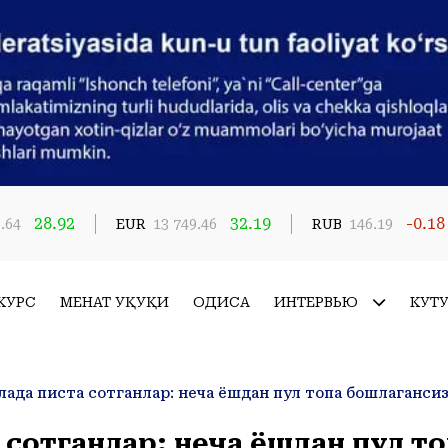
28.92
32.19
-0.18
.64
EUR
13 749.46
RUB
146.19
КУРС
МЕҲНАТ ҲУҚУҚИ
ҲОДИСА
ИНТЕРВЬЮ
КУТ
ллада писта сотганлар: неча ёшдан пул топа бошлаганси
а сотганлар: неча ёшдан пул т