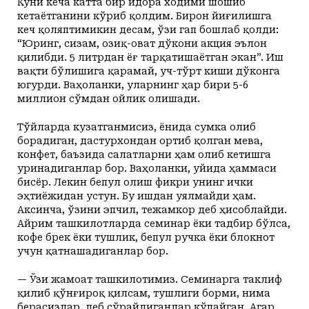
Куни кеча катта бир идора ходими шошиб
кетаётганини кўриб қолдим. Бирон йиғилишга
кеч қоляптимикин десам, ўзи гап бошлаб қолди:
“Юринг, сизам, озиқ-оват дўкони акция эълон
қилибди. 5 литрдан ёғ тарқатишаётган экан”. Иш
вақти бўлишига қарамай, уч-тўрт киши дўконга
югурди. Ваҳоланки, уларнинг ҳар бири 5-6
миллион сўмдан ойлик олишади.
Тўйларда кузатганмисиз, ёнида сумка олиб
борадиган, дастурхондан ортиб қолган мева,
конфет, баъзида салатларни ҳам олиб кетишга
уринадиганлар бор. Ваҳоланки, уйида ҳаммаси
бисёр. Лекин бепул олиш фикри унинг ички
эҳтиёжидан устун. Бу ишдан уялмайди ҳам.
Аксинча, ўзини эпчил, тежамкор деб ҳисоблайди.
Айрим ташкилотларда семинар ёки тадбир бўлса,
кофе брек ёки тушлик, бепул ручка ёки блокнот
учун қатнашадиганлар бор.
— Ўзи жамоат ташкилотимиз. Семинарга таклиф
қилиб қўнғироқ қилсам, тушлиги борми, нима
берасизлар, деб сўрайдиганлар кўпайган. Агар