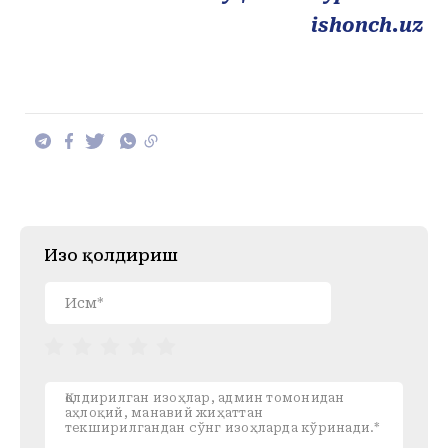
ishonch.uz
Изоҳ қолдириш