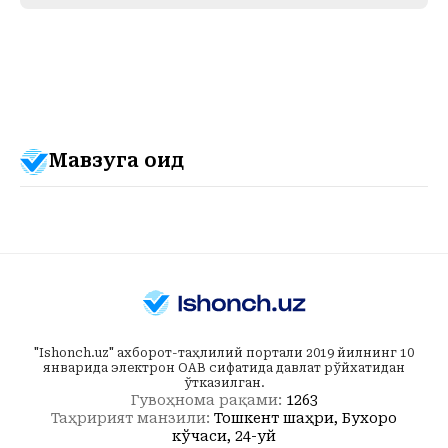
Мавзуга оид
"Ishonch.uz" ахборот-таҳлилий портали 2019 йилнинг 10
январида электрон ОАВ сифатида давлат рўйхатидан
ўтказилган.
Гувоҳнома рақами:
1263
Таҳририят манзили:
Тошкент шаҳри, Бухоро
кўчаси, 24-уй