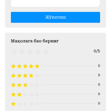
Жўнатиш
Mақолага баҳо беринг
0/5
0
0
0
0
0