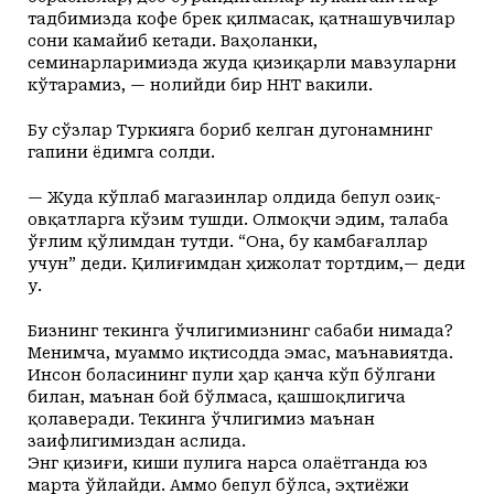
тадбимизда кофе брек қилмасак, қатнашувчилар
сони камайиб кетади. Ваҳоланки,
семинарларимизда жуда қизиқарли мавзуларни
кўтарамиз, — нолийди бир ННТ вакили.
Бу сўзлар Туркияга бориб келган дугонамнинг
гапини ёдимга солди.
— Жуда кўплаб магазинлар олдида бепул озиқ-
овқатларга кўзим тушди. Олмоқчи эдим, талаба
ўғлим қўлимдан тутди. “Она, бу камбағаллар
учун” деди. Қилиғимдан ҳижолат тортдим,— деди
у.
Бизнинг текинга ўчлигимизнинг сабаби нимада?
Менимча, муаммо иқтисодда эмас, маънавиятда.
Инсон боласининг пули ҳар қанча кўп бўлгани
билан, маънан бой бўлмаса, қашшоқлигича
қолаверади. Текинга ўчлигимиз маънан
заифлигимиздан аслида.
Энг қизиғи, киши пулига нарса олаётганда юз
марта ўйлайди. Аммо бепул бўлса, эҳтиёжи