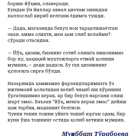
борми-йўқми, олаверади.
Бундан ўн йиллар аввал қизчам эшикдан
халлослаб кириб келгани ёдимга тушди.
— Дада, магазинда бепул нон тарқатишаётган
экан. Ҳамма оляпти, мен ҳам олиб келайми?-
сўради отасидан.
— Йўқ, қизим, бизнинг сотиб олишга имконимиз
бор-ку, ҳақиқий муҳтожларга етмай қолиши
мумкин,— деди дадаси. Бу гап қизимнинг
қулоғига сирға бўлди.
Назаримда ҳаммамиз фарзандларимизга ўз
ижтимоий ҳолатидан келиб чиқиб иш кўришни
ўргатишимиз керак. Ҳар бир бепул нарсани олиш
шарт эмас. Баъзан “йўқ, менга керак эмас” дейиш
ҳам тарбия, маданият белгиси.
Чунки текин тошни уйига ташиб юрган одам, бир
куни ўша тошнинг остида қолиб кетиши мумкин.
Муҳаббат Тўрабоева