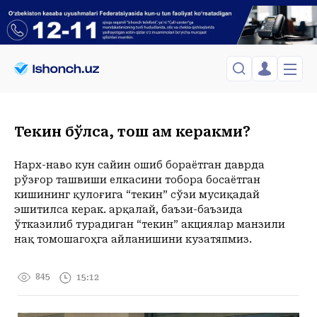
ЎЗБЕКИСТОН
TOSHKENT
Менинг саҳифам
Текин бўлса, тош ҳам керакми?
Сиёсат
Менинг жавоним
ТАҲЛИЛ
Toshkent Shahar
Сақланганлар
Нарх-наво кун сайин ошиб бораётган даврда
Chiqish
Спорт
Payshanba, 06-August
рўзғор ташвиши елкасини тобора босаётган
ХОРИЖ
Telefon raqamingizni kiritng
+35
C
кишининг қулоғига “текин” сўзи мусиқадай
Иқтисод
Tasdiqlash kodini SMS orqali yuboramiz
Жамият
эшитилса керак. Ҳарқалай, баъзи-баъзида
ЎЗГАЧА РАКУРС
ўтказилиб турадиган “текин” акциялар манзили
Сиёсат
нақ томошагоҳга айланишини кузатяпмиз.
МЕҲНАТ ҲУҚУҚИ
Иқтисод
Hozir
16:00
17:00
18:00
19:00
20:00
21:00
22:00
23:00
+35
C
+35
C
+35
C
+34
C
+32
C
+29
C
+27
C
+25
C
+23
C
ҲОДИСА
845
15:12
ИНТЕРВЬЮ